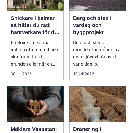
Snickare i kalmar
Berg och sten i
så hittar du rätt
vardag och
hantverkare för ditt
byggprojekt
byggprojekt
En Snickare kalmar
Berg och sten är
anlitas ofta när ett hem
grunden för många av
ska förändras i
de miljöer vi rör oss i
grunden eller när en
varje dag, b...
detalj äntligen sk...
30 juli 2026
10 juli 2026
Mäklare Vasastan:
Dränering i