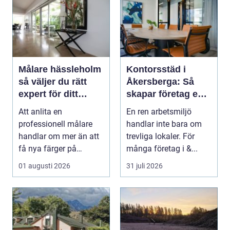
Målare hässleholm
Kontorsstäd i
så väljer du rätt
Åkersberga: Så
expert för ditt
skapar företag en
måleriprojekt
ren, trygg och
Att anlita en
En ren arbetsmiljö
effektiv arbetsplats
professionell målare
handlar inte bara om
handlar om mer än att
trevliga lokaler. För
få nya färger på
många företag i &...
väggarna. En kunnig
01 augusti 2026
31 juli 2026
hantve...