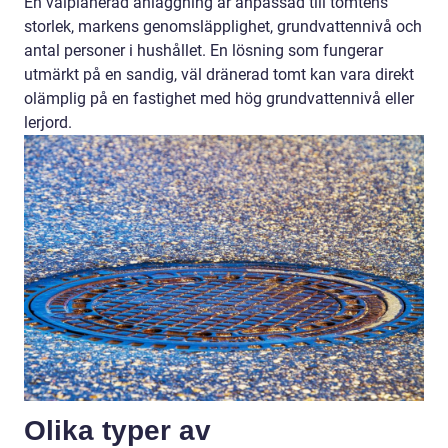
En välplanerad anläggning är anpassad till tomtens
storlek, markens genomsläpplighet, grundvattennivå och
antal personer i hushållet. En lösning som fungerar
utmärkt på en sandig, väl dränerad tomt kan vara direkt
olämplig på en fastighet med hög grundvattennivå eller
lerjord.
Olika typer av