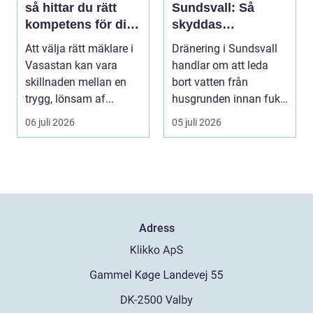
så hittar du rätt
Sundsvall: Så
kompetens för din
skyddas
bostadsaffär
husgrunden mot
Att välja rätt mäklare i
Dränering i Sundsvall
fukt
Vasastan kan vara
handlar om att leda
skillnaden mellan en
bort vatten från
trygg, lönsam af...
husgrunden innan fukt
hinner o...
06 juli 2026
05 juli 2026
Adress