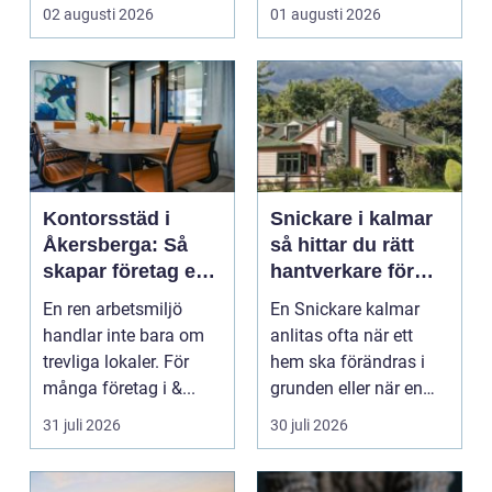
...
väggarna. En kunnig
02 augusti 2026
01 augusti 2026
hantve...
Kontorsstäd i
Snickare i kalmar
Åkersberga: Så
så hittar du rätt
skapar företag en
hantverkare för
ren, trygg och
ditt byggprojekt
En ren arbetsmiljö
En Snickare kalmar
effektiv
handlar inte bara om
anlitas ofta när ett
arbetsplats
trevliga lokaler. För
hem ska förändras i
många företag i &...
grunden eller när en
detalj äntligen sk...
31 juli 2026
30 juli 2026