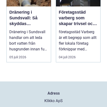
Dränering i
Företagsstäd
Sundsvall: Så
varberg som
skyddas
skapar trivsel och
husgrunden mot
professionalism
Dränering i Sundsvall
företagsstäd Varberg
fukt
handlar om att leda
är ett begrepp som allt
bort vatten från
fler lokala företag
husgrunden innan fukt
förknippar med
hinner o...
struktur, trivsel oc...
05 juli 2026
04 juli 2026
Adress