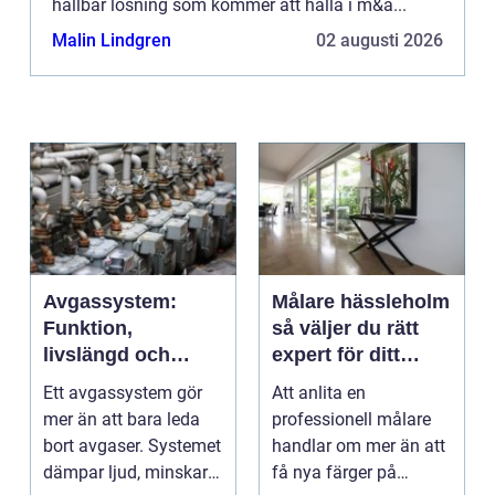
hållbar lösning som kommer att hålla i m&a...
Malin Lindgren
02 augusti 2026
Avgassystem:
Målare hässleholm
Funktion,
så väljer du rätt
livslängd och
expert för ditt
smarta val för
måleriprojekt
Ett avgassystem gör
Att anlita en
bilägare
mer än att bara leda
professionell målare
bort avgaser. Systemet
handlar om mer än att
dämpar ljud, minskar
få nya färger på