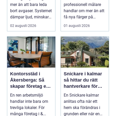
bilägare
mer än att bara leda
professionell målare
bort avgaser. Systemet
handlar om mer än att
dämpar ljud, minskar
få nya färger på
...
väggarna. En kunnig
02 augusti 2026
01 augusti 2026
hantve...
Kontorsstäd i
Snickare i kalmar
Åkersberga: Så
så hittar du rätt
skapar företag en
hantverkare för
ren, trygg och
ditt byggprojekt
En ren arbetsmiljö
En Snickare kalmar
effektiv
handlar inte bara om
anlitas ofta när ett
arbetsplats
trevliga lokaler. För
hem ska förändras i
många företag i &...
grunden eller när en