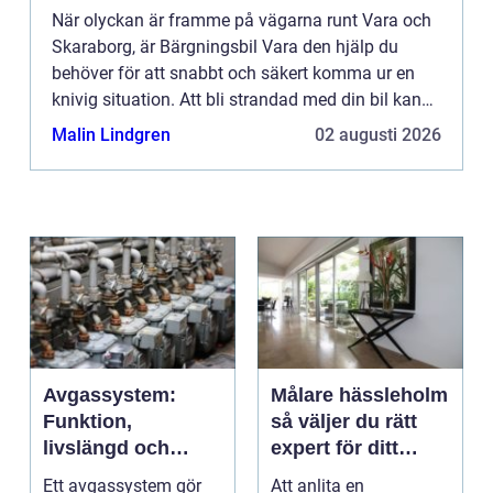
När olyckan är framme på vägarna runt Vara och
Skaraborg, är Bärgningsbil Vara den hjälp du
behöver för att snabbt och säkert komma ur en
knivig situation. Att bli strandad med din bil kan
vara b&ari...
Malin Lindgren
02 augusti 2026
Avgassystem:
Målare hässleholm
Funktion,
så väljer du rätt
livslängd och
expert för ditt
smarta val för
måleriprojekt
Ett avgassystem gör
Att anlita en