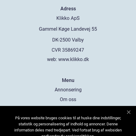
Adress
web:
www.klikko.dk
Menu
Annonsering
Om oss
Cookies
På vores website bruges cookies til at huske dine indstillinger,
Kontakta oss
statistik og personalisering af indhold og annoncer. Denne
Sitemap
information deles med tredjepart. Ved fortsat brug af websiden