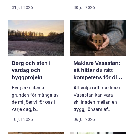
detalj äntligen sk...
31 juli 2026
30 juli 2026
Berg och sten i
Mäklare Vasastan:
vardag och
så hittar du rätt
byggprojekt
kompetens för din
bostadsaffär
Berg och sten är
Att välja rätt mäklare i
grunden för många av
Vasastan kan vara
de miljöer vi rör oss i
skillnaden mellan en
varje dag, b...
trygg, lönsam af...
10 juli 2026
06 juli 2026