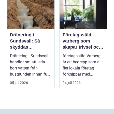
Dränering i
Företagsstäd
Sundsvall: Så
varberg som
skyddas
skapar trivsel och
husgrunden mot
professionalism
Dränering i Sundsvall
företagsstäd Varberg
fukt
handlar om att leda
är ett begrepp som allt
bort vatten från
fler lokala företag
husgrunden innan fukt
förknippar med
hinner o...
struktur, trivsel oc...
05 juli 2026
04 juli 2026