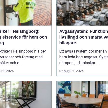
riker i Helsingborg:
Avgassystem: Funktion
g elservice för hem och
livslängd och smarta va
ag
bilägare
ktriker i Helsingborg hjälper
Ett avgassystem gör mer än 
tpersoner och företag med
bara leda bort avgaser. Sys
 säker och e...
dämpar ljud, minskar ...
usti 2026
02 augusti 2026