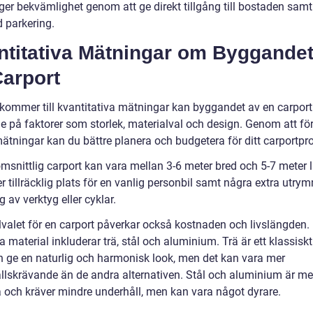
ger bekvämlighet genom att ge direkt tillgång till bostaden samt
 parkering.
ntitativa Mätningar om Byggandet
Carport
 kommer till kvantitativa mätningar kan byggandet av en carport
e på faktorer som storlek, materialval och design. Genom att fö
ätningar kan du bättre planera och budgetera för ditt carportpro
msnittlig carport kan vara mellan 3-6 meter bred och 5-7 meter 
r tillräcklig plats för en vanlig personbil samt några extra utry
g av verktyg eller cyklar.
lvalet för en carport påverkar också kostnaden och livslängden.
 material inkluderar trä, stål och aluminium. Trä är ett klassiskt
 ge en naturlig och harmonisk look, men det kan vara mer
llskrävande än de andra alternativen. Stål och aluminium är me
a och kräver mindre underhåll, men kan vara något dyrare.