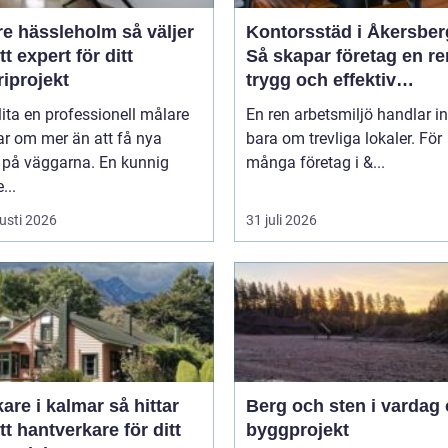
hässleholm så väljer
Kontorsstäd i Åkersber
tt expert för ditt
Så skapar företag en re
iprojekt
trygg och effektiv
arbetsplats
lita en professionell målare
En ren arbetsmiljö handlar in
ar om mer än att få nya
bara om trevliga lokaler. För
r på väggarna. En kunnig
många företag i &...
...
usti 2026
31 juli 2026
e i kalmar så hittar
Berg och sten i vardag
tt hantverkare för ditt
byggprojekt