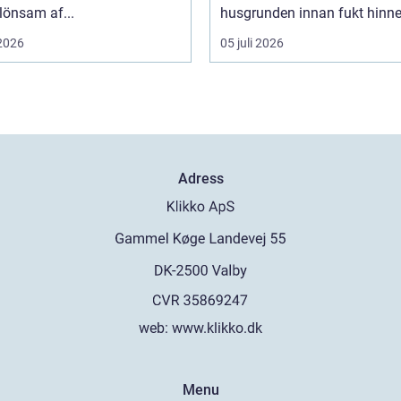
 lönsam af...
husgrunden innan fukt hinner
 2026
05 juli 2026
Adress
web:
www.klikko.dk
Menu