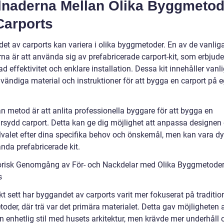
llnaderna Mellan Olika Byggmetod
Carports
et av carports kan variera i olika byggmetoder. En av de vanlig
na är att använda sig av prefabricerade carport-kit, som erbjude
ad effektivitet och enklare installation. Dessa kit innehåller vanli
dvändiga material och instruktioner för att bygga en carport på 
n metod är att anlita professionella byggare för att bygga en
rsydd carport. Detta kan ge dig möjlighet att anpassa designen
lvalet efter dina specifika behov och önskemål, men kan vara dy
nda prefabricerade kit.
orisk Genomgång av För- och Nackdelar med Olika Byggmetoder
s
kt sett har byggandet av carports varit mer fokuserat på traditio
der, där trä var det primära materialet. Detta gav möjligheten a
n enhetlig stil med husets arkitektur, men krävde mer underhåll 