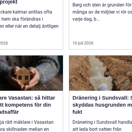
projekt
Berg och sten är grunden för
ckare kalmar anlitas ofta
många av de miljöer vi rör os
t hem ska förändras i
varje dag, b...
lj äntligen
 2026
10 juli 2026
re Vasastan: så hittar
Dränering i Sundsvall: 
tt kompetens för din
skyddas husgrunden m
adsaffär
fukt
lja rätt mäklare i Vasastan
Dränering i Sundsvall handl
ra skillnaden mellan en
att leda bort vatten från