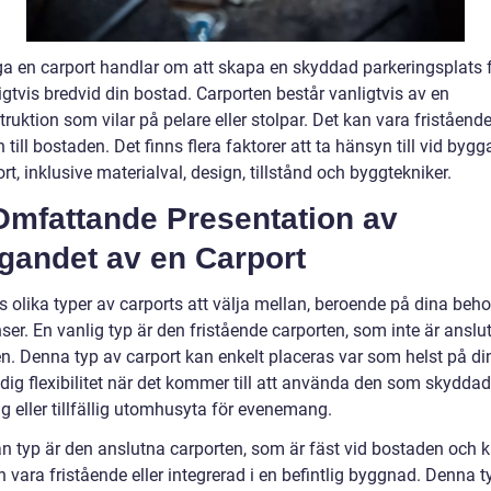
ga en carport handlar om att skapa en skyddad parkeringsplats f
ligtvis bredvid din bostad. Carporten består vanligtvis av en
ruktion som vilar på pelare eller stolpar. Det kan vara fristående
 till bostaden. Det finns flera faktorer att ta hänsyn till vid byg
rt, inklusive materialval, design, tillstånd och byggtekniker.
Omfattande Presentation av
gandet av en Carport
s olika typer av carports att välja mellan, beroende på dina beh
ser. En vanlig typ är den fristående carporten, som inte är anslute
n. Denna typ av carport kan enkelt placeras var som helst på di
dig flexibilitet när det kommer till att använda den som skyddad
g eller tillfällig utomhusyta för evenemang.
n typ är den anslutna carporten, som är fäst vid bostaden och 
 vara fristående eller integrerad i en befintlig byggnad. Denna t