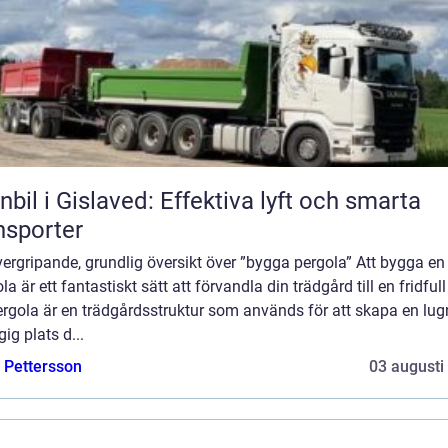
nbil i Gislaved: Effektiva lyft och smarta
nsporter
ergripande, grundlig översikt över ”bygga pergola” Att bygga en
la är ett fantastiskt sätt att förvandla din trädgård till en fridfull
ergola är en trädgårdsstruktur som används för att skapa en lug
ig plats d...
e Pettersson
03 augusti