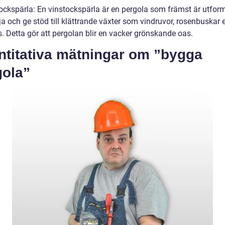
tockspärla: En vinstockspärla är en pergola som främst är utfor
ja och ge stöd till klättrande växter som vindruvor, rosenbuskar e
. Detta gör att pergolan blir en vacker grönskande oas.
ntitativa mätningar om ”bygga
gola”