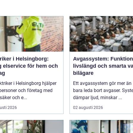
riker i Helsingborg:
Avgassystem: Funktion
g elservice för hem och
livslängd och smarta va
ag
bilägare
ktriker i Helsingborg hjälper
Ett avgassystem gör mer än 
tpersoner och företag med
bara leda bort avgaser. Sys
 säker och e...
dämpar ljud, minskar ...
usti 2026
02 augusti 2026