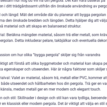
 Bestäm hur hög du vill ha din pergola. Det kan vara baserat på
en i ditt trädgårdssamt utifrån din önskade användning av perg
d och längd: Mät det område där du planerar att bygga pergolan 
a den önskade bredden och längden. Detta hjälper dig att välja
på material och att skapa en balanserad struktur.
ial: Beräkna mängden material, såsom trä eller metall, som krävs
rgolan. Detta inkluderar pelare, takbjälkar och eventuella dekor
ssion om hur olika ”bygga pergola” skiljer sig från varandra
iktigt att förstå att olika byggmetoder och material kan skapa p
ka egenskaper och utseenden. Här är några faktorer som skiljer s
ialval: Valet av material, såsom trä, metall eller PVC, kommer at
 både utseendet och hållbarheten hos din pergola. Trä ger en v
g känsla, medan metall ger en mer modern och elegant touch.
n och stil: Skillnader i design och stil kan vara tydliga, beroend
r en klassisk eller modern pergola. Det är viktigt att välja en stil