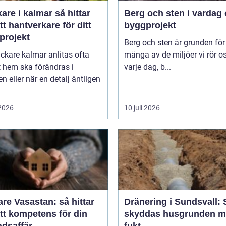
e i kalmar så hittar
Berg och sten i vardag
tt hantverkare för ditt
byggprojekt
projekt
Berg och sten är grunden för
ckare kalmar anlitas ofta
många av de miljöer vi rör os
t hem ska förändras i
varje dag, b...
lj äntligen
 2026
10 juli 2026
re Vasastan: så hittar
Dränering i Sundsvall: 
tt kompetens för din
skyddas husgrunden m
adsaffär
fukt