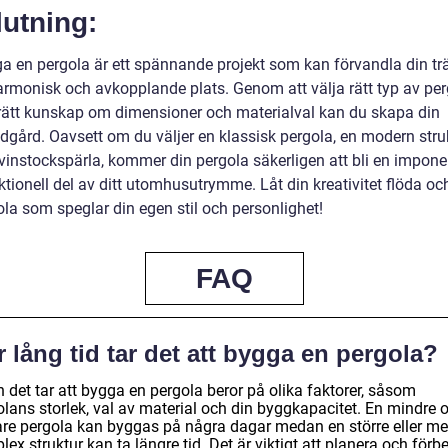
utning:
ga en pergola är ett spännande projekt som kan förvandla din t
 harmonisk och avkopplande plats. Genom att välja rätt typ av pe
rätt kunskap om dimensioner och materialval kan du skapa din
dgård. Oavsett om du väljer en klassisk pergola, en modern stru
n vinstockspärla, kommer din pergola säkerligen att bli en impon
ktionell del av ditt utomhusutrymme. Låt din kreativitet flöda o
ola som speglar din egen stil och personlighet!
FAQ
 lång tid tar det att bygga en pergola?
 det tar att bygga en pergola beror på olika faktorer, såsom
olans storlek, val av material och din byggkapacitet. En mindre 
are pergola kan byggas på några dagar medan en större eller me
ex struktur kan ta längre tid. Det är viktigt att planera och förb