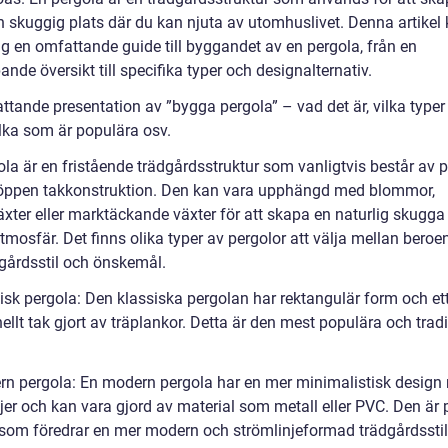
h skuggig plats där du kan njuta av utomhuslivet. Denna artike
ig en omfattande guide till byggandet av en pergola, från en
ande översikt till specifika typer och designalternativ.
ttande presentation av ”bygga pergola” – vad det är, vilka type
ilka som är populära osv.
la är en fristående trädgårdsstruktur som vanligtvis består av p
öppen takkonstruktion. Den kan vara upphängd med blommor,
äxter eller marktäckande växter för att skapa en naturlig skugga
mosfär. Det finns olika typer av pergolor att välja mellan beroe
dgårdsstil och önskemål.
sisk pergola: Den klassiska pergolan har rektangulär form och et
nellt tak gjort av träplankor. Detta är den mest populära och tradi
rn pergola: En modern pergola har en mer minimalistisk design
njer och kan vara gjord av material som metall eller PVC. Den är 
 som föredrar en mer modern och strömlinjeformad trädgårdsstil