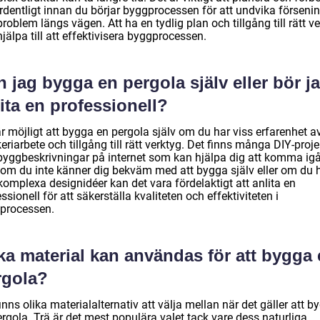
ordentligt innan du börjar byggprocessen för att undvika förseni
roblem längs vägen. Att ha en tydlig plan och tillgång till rätt v
jälpa till att effektivisera byggprocessen.
 jag bygga en pergola själv eller bör j
ita en professionell?
r möjligt att bygga en pergola själv om du har viss erfarenhet a
eriarbete och tillgång till rätt verktyg. Det finns många DIY-proje
byggbeskrivningar på internet som kan hjälpa dig att komma ig
om du inte känner dig bekväm med att bygga själv eller om du 
komplexa designidéer kan det vara fördelaktigt att anlita en
ssionell för att säkerställa kvaliteten och effektiviteten i
processen.
ka material kan användas för att bygga
rgola?
inns olika materialalternativ att välja mellan när det gäller att b
rgola. Trä är det mest populära valet tack vare dess naturliga