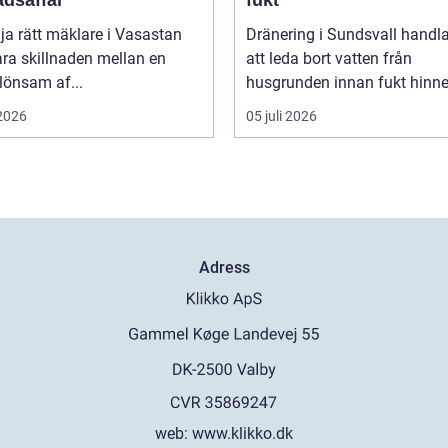
lja rätt mäklare i Vasastan
Dränering i Sundsvall handl
ra skillnaden mellan en
att leda bort vatten från
 lönsam af...
husgrunden innan fukt hinner
 2026
05 juli 2026
Adress
web:
www.klikko.dk