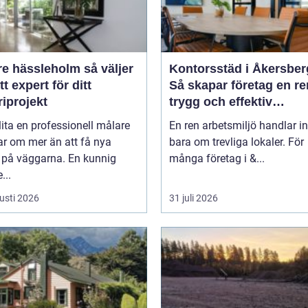
hässleholm så väljer
Kontorsstäd i Åkersber
tt expert för ditt
Så skapar företag en re
iprojekt
trygg och effektiv
arbetsplats
lita en professionell målare
En ren arbetsmiljö handlar in
ar om mer än att få nya
bara om trevliga lokaler. För
r på väggarna. En kunnig
många företag i &...
...
usti 2026
31 juli 2026