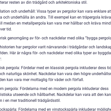
erar resten av din trädgård och arkitektoniska stil.
llation och underhåll: Vissa typer av pergolor kan vara enklare at
era och underhålla än andra. Till exempel kan en träpergola kräv
ll medan en metallpergola kan vara mer hållbar och kräva mind
ver tid.
orisk genomgång av för- och nackdelar med olika ”bygga pergol
istorien har pergolor varit närvarande i trädgårdar och landska
rlden. Här är några för- och nackdelar med olika typer av byggda
:
isk pergola: Fördelar med en klassisk pergola inkluderar dess ti
och naturliga skönhet. Nackdelar kan vara den högre underhålls
den kan vara mer mottaglig för väder och förfall.
rn pergola: Fördelarna med en modern pergola inkluderar dess
istiska utseende och hållbarhet. Nackdelar kan vara att den kan
n i en mer traditionell trädgårdsstil.
tockspärla: Fördelarna med en vinstockspärla inkluderar möjlighe