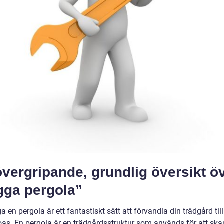
vergripande, grundlig översikt ö
gga pergola”
a en pergola är ett fantastiskt sätt att förvandla din trädgård til
l oas. En pergola är en trädgårdsstruktur som används för att sk