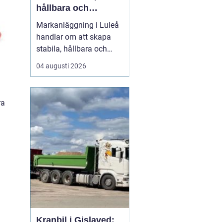
hållbara och
funktionella ytor
Markanläggning i Luleå
handlar om att skapa
stabila, hållbara och
funktionella ytor för
04 augusti 2026
bostäder, vägar,
gårdsplaner och
ledningar i ett klimat
ra
som ställer höga krav på
både planering och ut...
Kranbil i Gislaved: