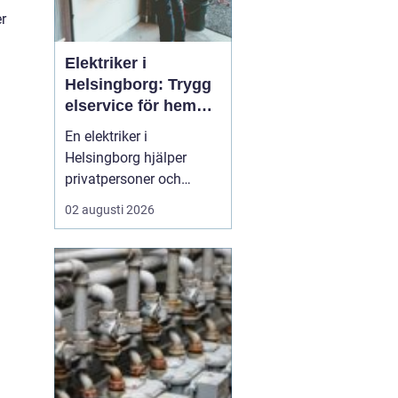
er
Elektriker i
Helsingborg: Trygg
elservice för hem
och företag
En elektriker i
Helsingborg hjälper
privatpersoner och
företag med trygg, säker
02 augusti 2026
och effektiv elservice.
Det handlar om allt från
enkla reparationer och
byte av uttag till
kompletta
elinstallationer,
felsökning vid akuta
fel,...