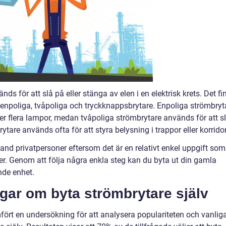
s för att slå på eller stänga av elen i en elektrisk krets. Det fi
e enpoliga, tvåpoliga och tryckknappsbrytare. Enpoliga strömbryt
ller flera lampor, medan tvåpoliga strömbrytare används för att s
tare används ofta för att styra belysning i trappor eller korridor
land privatpersoner eftersom det är en relativt enkel uppgift som
iker. Genom att följa några enkla steg kan du byta ut din gamla
nde enhet.
ngar om byta strömbrytare själv
ört en undersökning för att analysera populariteten och vanlig