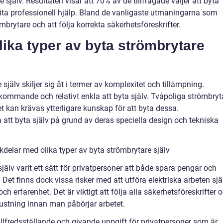
själv. Resultaten visar att 70% av de tillfrågade väljer att byta
anlita professionell hjälp. Bland de vanligaste utmaningarna som
mbrytare och att följa korrekta säkerhetsföreskrifter.
lika typer av byta strömbrytare
själv skiljer sig åt i termer av komplexitet och tillämpning.
ekommande och relativt enkla att byta själv. Tvåpoliga strömbryt
 kan krävas ytterligare kunskap för att byta dessa.
att byta själv på grund av deras speciella design och tekniska
delar med olika typer av byta strömbrytare själv
själv varit ett sätt för privatpersoner att både spara pengar och
 Det finns dock vissa risker med att utföra elektriska arbeten sjä
rfarenhet. Det är viktigt att följa alla säkerhetsföreskrifter 
trustning innan man påbörjar arbetet.
illfredsställande och givande uppgift för privatpersoner som är