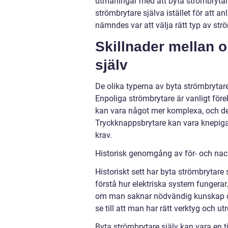
utmaningar med att byta strömbrytare 
strömbrytare själva istället för att 
nämndes var att välja rätt typ av strö
Skillnader mellan o
själv
De olika typerna av byta strömbrytare 
Enpoliga strömbrytare är vanligt för
kan vara något mer komplexa, och det
Tryckknappsbrytare kan vara knepiga 
krav.
Historisk genomgång av för- och nack
Historiskt sett har byta strömbrytare 
förstå hur elektriska system fungerar.
om man saknar nödvändig kunskap och e
se till att man har rätt verktyg och u
Byta strömbrytare själv kan vara en t