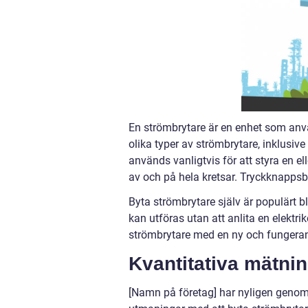
En strömbrytare är en enhet som använd
olika typer av strömbrytare, inklusiv
används vanligtvis för att styra en e
av och på hela kretsar. Tryckknappsbry
Byta strömbrytare själv är populärt b
kan utföras utan att anlita en elektr
strömbrytare med en ny och fungera
Kvantitativa mätni
[Namn på företag] har nyligen genomf