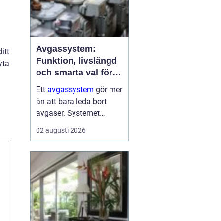
Avgassystem:
itt
Funktion, livslängd
yta
och smarta val för
bilägare
Ett
avgassystem
gör mer
än att bara leda bort
avgaser. Systemet
dämpar ljud, minskar
02 augusti 2026
skadliga utsläpp och
skyddar både motor och
passagerare. När
avgassystemet fungerar
som det ...