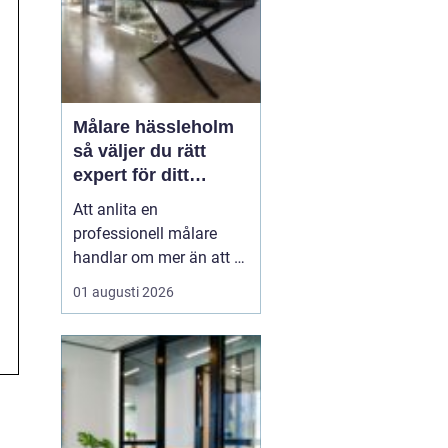
Målare hässleholm
så väljer du rätt
expert för ditt
måleriprojekt
Att anlita en
professionell målare
handlar om mer än att få
nya färger på väggarna.
01 augusti 2026
En kunnig hantverkare
kan förlänga livslängden
på husets ytor, höja
värdet på bostaden och
skapa miljöer som
känns både lugna och