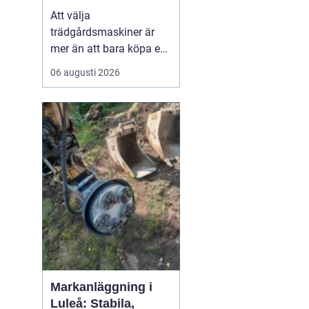
effektiv och hållbar
Att välja
trädgård
trädgårdsmaskiner är
mer än att bara köpa en
gräsklippare eller en
06 augusti 2026
trimmer. För den som
bor i norra Bohuslän,
med kustklimat,
kuperade tomter och
mycket sten, spelar
lokala förhålland...
Markanläggning i
Luleå: Stabila,