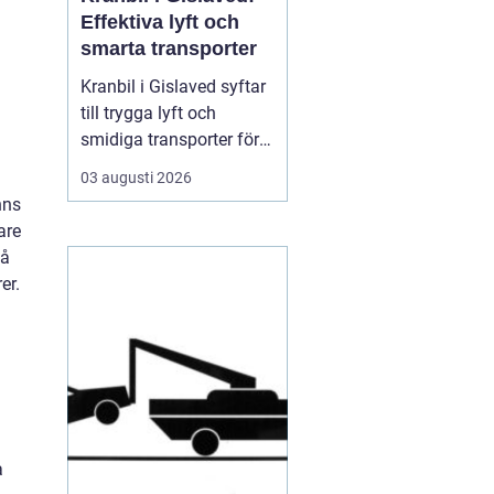
Effektiva lyft och
smarta transporter
Kranbil i Gislaved syftar
till trygga lyft och
smidiga transporter för
både privatpersoner och
03 augusti 2026
företag i
nns
Gislavedsområdet. När
are
tunga byggmaterial,
lå
maskiner eller containrar
er.
ska flyttas spelar rätt
fordon och rätt ...
a