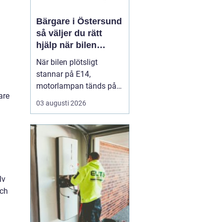
Bärgare i Östersund
så väljer du rätt
hjälp när bilen
stannar
När bilen plötsligt
stannar på E14,
motorlampan tänds på
are
väg hem från fjällen eller
03 augusti 2026
en tung lastbil fastnar i
en isig backe kan
minuter kännas som
timmar. En
pålitlig
bärgare Östersund blir...
lv
och