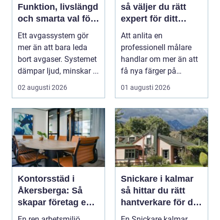
Funktion, livslängd
så väljer du rätt
och smarta val för
expert för ditt
bilägare
måleriprojekt
Ett avgassystem gör
Att anlita en
mer än att bara leda
professionell målare
bort avgaser. Systemet
handlar om mer än att
dämpar ljud, minskar ...
få nya färger på
väggarna. En kunnig
02 augusti 2026
01 augusti 2026
hantve...
Kontorsstäd i
Snickare i kalmar
Åkersberga: Så
så hittar du rätt
skapar företag en
hantverkare för ditt
ren, trygg och
byggprojekt
En ren arbetsmiljö
En Snickare kalmar