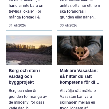
effektiv arbetsplats
handlar inte bara om
anlitas ofta när ett hem
trevliga lokaler. För
ska förändras i
många företag i &...
grunden eller när en
detalj äntligen sk...
31 juli 2026
30 juli 2026
Berg och sten i
Mäklare Vasastan:
vardag och
så hittar du rätt
byggprojekt
kompetens för din
bostadsaffär
Berg och sten är
Att välja rätt mäklare i
grunden för många av
Vasastan kan vara
de miljöer vi rör oss i
skillnaden mellan en
varje dag, b...
trygg, lönsam af...