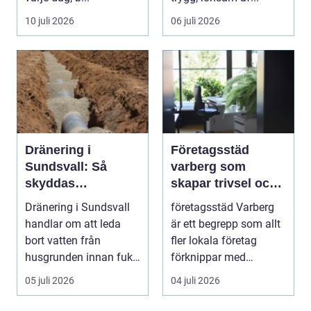
10 juli 2026
06 juli 2026
Dränering i
Företagsstäd
Sundsvall: Så
varberg som
skyddas
skapar trivsel och
husgrunden mot
professionalism
Dränering i Sundsvall
företagsstäd Varberg
fukt
handlar om att leda
är ett begrepp som allt
bort vatten från
fler lokala företag
husgrunden innan fukt
förknippar med
hinner o...
struktur, trivsel oc...
05 juli 2026
04 juli 2026