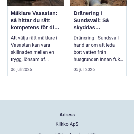
Mäklare Vasastan:
Dränering i
så hittar du rätt
Sundsvall: Så
kompetens för din
skyddas
bostadsaffär
husgrunden mot
Att välja rätt mäklare i
Dränering i Sundsvall
fukt
Vasastan kan vara
handlar om att leda
skillnaden mellan en
bort vatten från
trygg, lönsam af...
husgrunden innan fukt
hinner o...
06 juli 2026
05 juli 2026
Adress