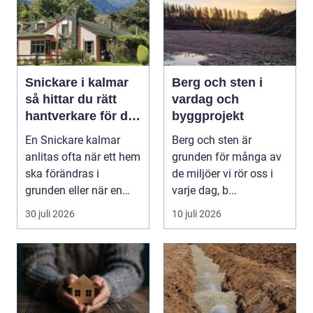
Snickare i kalmar
Berg och sten i
så hittar du rätt
vardag och
hantverkare för ditt
byggprojekt
byggprojekt
En Snickare kalmar
Berg och sten är
anlitas ofta när ett hem
grunden för många av
ska förändras i
de miljöer vi rör oss i
grunden eller när en
varje dag, b...
detalj äntligen sk...
30 juli 2026
10 juli 2026