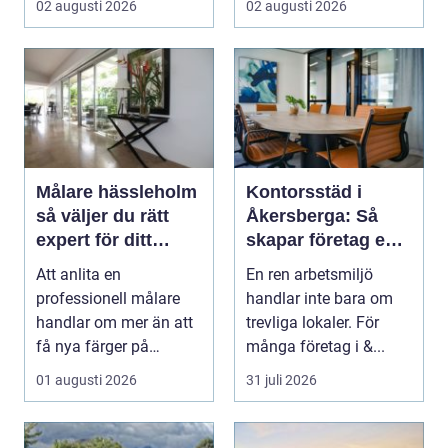
02 augusti 2026
02 augusti 2026
Målare hässleholm
Kontorsstäd i
så väljer du rätt
Åkersberga: Så
expert för ditt
skapar företag en
måleriprojekt
ren, trygg och
Att anlita en
En ren arbetsmiljö
effektiv arbetsplats
professionell målare
handlar inte bara om
handlar om mer än att
trevliga lokaler. För
få nya färger på
många företag i &...
väggarna. En kunnig
01 augusti 2026
31 juli 2026
hantve...