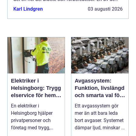
oftast förbisedda men kritis...
Karl Lindgren
03 augusti 2026
Elektriker i
Avgassystem:
Helsingborg: Trygg
Funktion, livslängd
elservice för hem
och smarta val för
och företag
bilägare
En elektriker i
Ett avgassystem gör
Helsingborg hjälper
mer än att bara leda
privatpersoner och
bort avgaser. Systemet
företag med trygg,
dämpar ljud, minskar ...
säker och e...