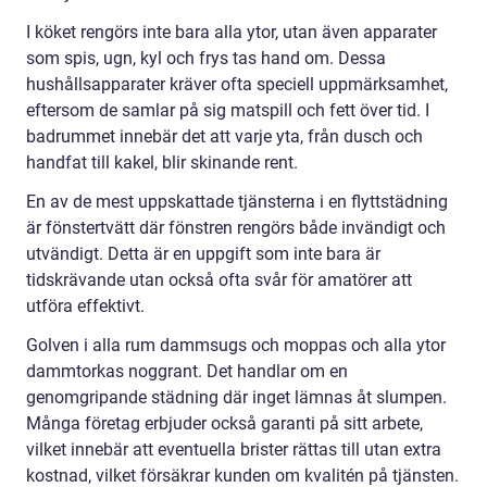
I köket rengörs inte bara alla ytor, utan även apparater
som spis, ugn, kyl och frys tas hand om. Dessa
hushållsapparater kräver ofta speciell uppmärksamhet,
eftersom de samlar på sig matspill och fett över tid. I
badrummet innebär det att varje yta, från dusch och
handfat till kakel, blir skinande rent.
En av de mest uppskattade tjänsterna i en flyttstädning
är fönstertvätt där fönstren rengörs både invändigt och
utvändigt. Detta är en uppgift som inte bara är
tidskrävande utan också ofta svår för amatörer att
utföra effektivt.
Golven i alla rum dammsugs och moppas och alla ytor
dammtorkas noggrant. Det handlar om en
genomgripande städning där inget lämnas åt slumpen.
Många företag erbjuder också garanti på sitt arbete,
vilket innebär att eventuella brister rättas till utan extra
kostnad, vilket försäkrar kunden om kvalitén på tjänsten.