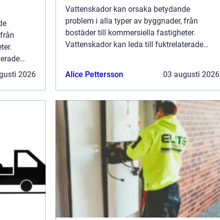
Vattenskador kan orsaka betydande
problem i alla typer av byggnader, från
de
bostäder till kommersiella fastigheter.
 från
Vattenskador kan leda till fuktrelaterade
ter.
problem som mögel och kan i värsta fall
terade
påverka både byggnads...
a fall
gusti 2026
Alice Pettersson
03 augusti 2026