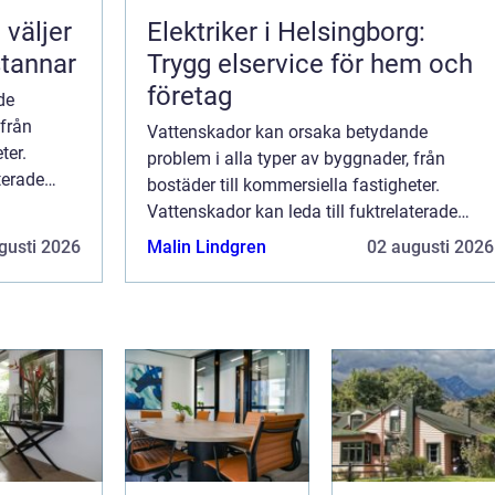
Elektriker i Helsingborg:
stannar
Trygg elservice för hem och
företag
de
 från
Vattenskador kan orsaka betydande
ter.
problem i alla typer av byggnader, från
terade
bostäder till kommersiella fastigheter.
a fall
Vattenskador kan leda till fuktrelaterade
problem som mögel och kan i värsta fall
gusti 2026
Malin Lindgren
02 augusti 2026
påverka både byggnads...