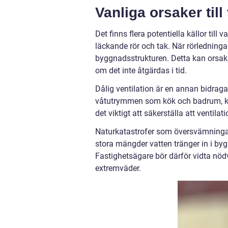
Vanliga orsaker til
Det finns flera potentiella källor till
läckande rör och tak. När rörledningar 
byggnadsstrukturen. Detta kan orsaka 
om det inte åtgärdas i tid.
Dålig ventilation är en annan bidragand
våtutrymmen som kök och badrum, kan
det viktigt att säkerställa att ventil
Naturkatastrofer som översvämningar 
stora mängder vatten tränger in i b
Fastighetsägare bör därför vidta nöd
extremväder.