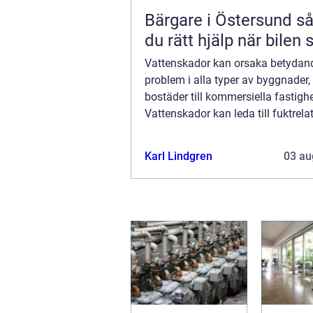
Bärgare i Östersund så väljer
du rätt hjälp när bilen 
Vattenskador kan orsaka betydan
problem i alla typer av byggnader,
bostäder till kommersiella fastighe
Vattenskador kan leda till fuktrela
problem som mögel och kan i värst
påverka både byggnads...
Karl Lindgren
03 au