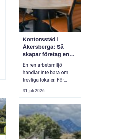
Kontorsstäd i
Åkersberga: Så
skapar företag en
ren, trygg och
En ren arbetsmiljö
effektiv arbetsplats
handlar inte bara om
trevliga lokaler. För
många företag i
31 juli 2026
Åkersberga påverkar
städningen både hälsa,
trivsel och resultat i
vardagen. När skrivbord,
mötesrum och
personalu...