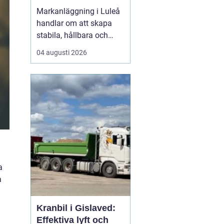
funktionella ytor
Markanläggning i Luleå
handlar om att skapa
stabila, hållbara och
funktionella ytor för
04 augusti 2026
bostäder, vägar,
gårdsplaner och
ledningar i ett klimat
som ställer höga krav på
både planering och ut...
a
a
Kranbil i Gislaved:
Effektiva lyft och