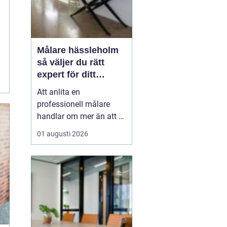
Målare hässleholm
så väljer du rätt
expert för ditt
måleriprojekt
Att anlita en
professionell målare
handlar om mer än att få
nya färger på väggarna.
01 augusti 2026
En kunnig hantverkare
kan förlänga livslängden
på husets ytor, höja
värdet på bostaden och
skapa miljöer som
känns både lugna och
inspirerande i vardagen.
För den som...