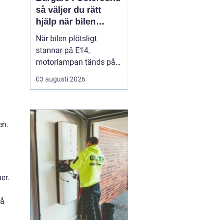
så väljer du rätt
hjälp när bilen
stannar
När bilen plötsligt
stannar på E14,
motorlampan tänds på
väg hem från fjällen eller
03 augusti 2026
en tung lastbil fastnar i
en isig backe kan
minuter kännas som
timmar. En
pålitlig
en.
bärgare Östersund blir...
er.
så