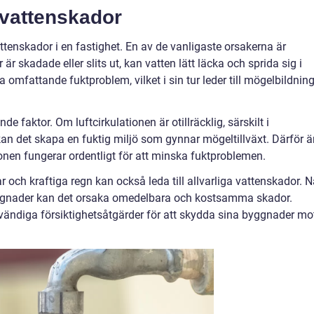
l vattenskador
 vattenskador i en fastighet. En av de vanligaste orsakerna är
är skadade eller slits ut, kan vatten lätt läcka och sprida sig i
omfattande fuktproblem, vilket i sin tur leder till mögelbildnin
e faktor. Om luftcirkulationen är otillräcklig, särskilt i
 det skapa en fuktig miljö som gynnar mögeltillväxt. Därför ä
ationen fungerar ordentligt för att minska fuktproblemen.
och kraftiga regn kan också leda till allvarliga vattenskador. N
yggnader kan det orsaka omedelbara och kostsamma skador.
vändiga försiktighetsåtgärder för att skydda sina byggnader mo