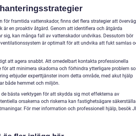
anteringsstrategier
 för framtida vattenskador, finns det flera strategier att överväg
k är en proaktiv åtgärd. Genom att identifiera och åtgärda
ar sig, kan många fall av vattenskador undvikas. Dessutom bör
 ventilationssystem är optimalt för att undvika att fukt samlas 
tigt att agera snabbt. Att omedelbart kontakta professionella
 för att minimera skadorna och förhindra ytterligare problem s
ing erbjuder experttjänster inom detta område, med akut hjälp
ar både hemmet och miljön.
de bästa verktygen för att skydda sig mot effekterna av
tentiella orsakerna och riskerna kan fastighetsägare säkerställa
utmaningar. För mer information och professionell hjälp, besök J