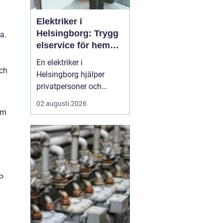
Elektriker i
Helsingborg: Trygg
a.
elservice för hem
och företag
En elektriker i
och
Helsingborg hjälper
privatpersoner och
företag med trygg, säker
02 augusti 2026
och effektiv elservice.
om
Det handlar om allt från
enkla reparationer och
byte av uttag till
kompletta
elinstallationer,
P
felsökning vid akuta
fel,...