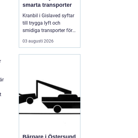
smarta transporter
Kranbil i Gislaved syftar
till trygga lyft och
smidiga transporter för
g
både privatpersoner och
03 augusti 2026
företag i
Gislavedsområdet. När
tunga byggmaterial,
r
maskiner eller containrar
ska flyttas spelar rätt
är
fordon och rätt ...
t
Bärgare i Östersund