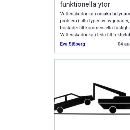
funktionella ytor
Vattenskador kan orsaka betydan
problem i alla typer av byggnader,
bostäder till kommersiella fastighe
Vattenskador kan leda till fuktrela
problem som mögel och kan i värst
Eva Sjöberg
04 au
påverka både byggnads...