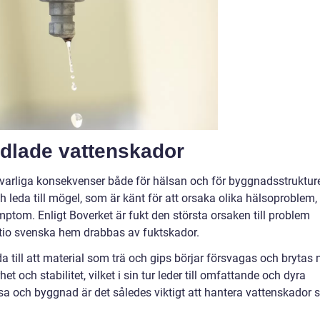
dlade vattenskador
llvarliga konsekvenser både för hälsan och för byggnadsstruktur
leda till mögel, som är känt för att orsaka olika hälsoproblem,
mptom. Enligt Boverket är fukt den största orsaken till problem
 tio svenska hem drabbas av fuktskador.
 till att material som trä och gips börjar försvagas och brytas n
och stabilitet, vilket i sin tur leder till omfattande och dyra
sa och byggnad är det således viktigt att hantera vattenskador 