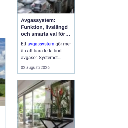
Avgassystem:
Funktion, livslängd
och smarta val för
bilägare
Ett
avgassystem
gör mer
än att bara leda bort
avgaser. Systemet
dämpar ljud, minskar
02 augusti 2026
skadliga utsläpp och
skyddar både motor och
passagerare. När
avgassystemet fungerar
som det ...