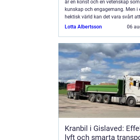
är en konst och en vetenskap som 
kunskap och engagemang. Men i e
hektisk värld kan det vara svårt att
och energi att ta hand om din utom
Lotta Albertsson
06 au
Kranbil i Gislaved: Effe
lyft och smarta transp