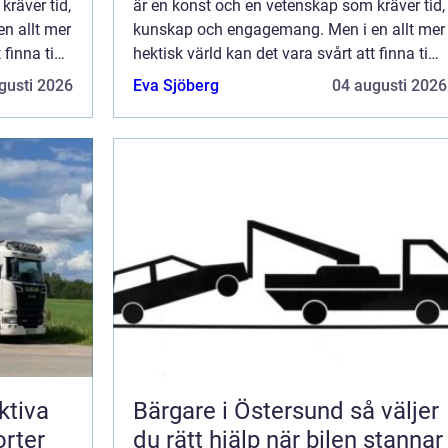
kräver tid,
är en konst och en vetenskap som kräver tid,
n allt mer
kunskap och engagemang. Men i en allt mer
 finna tid
hektisk värld kan det vara svårt att finna tid
...
och energi att ta hand om din utom...
gusti 2026
Eva Sjöberg
04 augusti 2026
ktiva
Bärgare i Östersund så väljer
orter
du rätt hjälp när bilen stannar