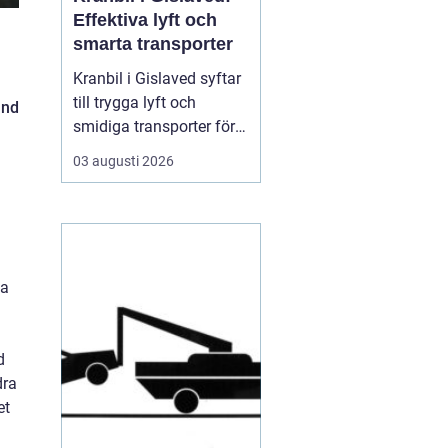
Effektiva lyft och
smarta transporter
Kranbil i Gislaved syftar
till trygga lyft och
and
smidiga transporter för
både privatpersoner och
03 augusti 2026
företag i
Gislavedsområdet. När
tunga byggmaterial,
maskiner eller containrar
ska flyttas spelar rätt
la
fordon och rätt ...
d
dra
et