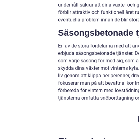
underhåll säkrar att dina växter och gr
förblir attraktiv och funktionell året
eventuella problem innan de blir stora
Säsongsbetonade t
En av de stora fördelarna med att a
erbjuda säsongsbetonade tjänster. De
som varje säsong för med sig, som att
skydda dina växter mot vinterns kyla.
liv genom att klippa ner perenner, 
fokuserar man på att bevattna, kontr
förbereda för vintern med lövstädnin
tjänsterna omfatta snöborttagning oc