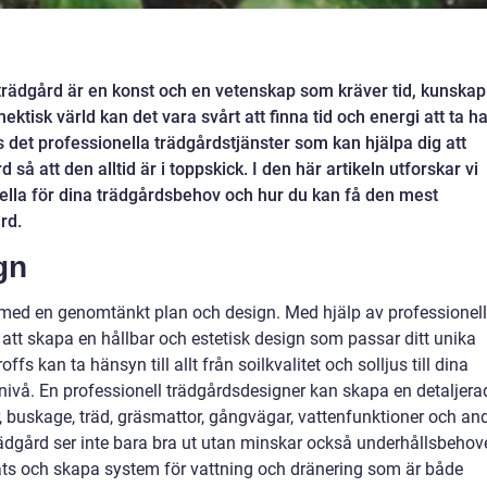
trädgård är en konst och en vetenskap som kräver tid, kunskap
ktisk värld kan det vara svårt att finna tid och energi att ta h
 det professionella trädgårdstjänster som kan hjälpa dig att
så att den alltid är i toppskick. I den här artikeln utforskar vi
nella för dina trädgårdsbehov och hur du kan få den mest
rd.
gn
 med en genomtänkt plan och design. Med hjälp av professionel
i att skapa en hållbar och estetisk design som passar ditt unika
s kan ta hänsyn till allt från soilkvalitet och solljus till dina
ivå. En professionell trädgårdsdesigner kan skapa en detaljera
, buskage, träd, gräsmattor, gångvägar, vattenfunktioner och an
ädgård ser inte bara bra ut utan minskar också underhållsbehov
plats och skapa system för vattning och dränering som är både