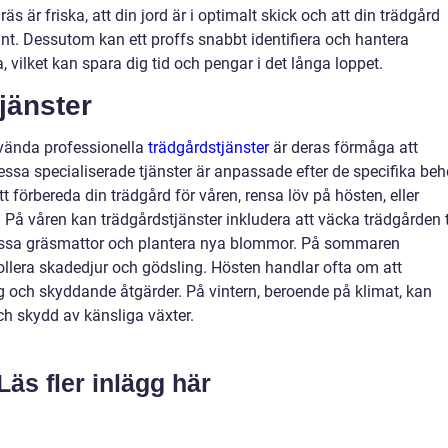
äs är friska, att din jord är i optimalt skick och att din trädgård
 runt. Dessutom kan ett proffs snabbt identifiera och hantera
, vilket kan spara dig tid och pengar i det långa loppet.
jänster
nvända professionella
trädgårdstjänster
är deras förmåga att
ssa specialiserade tjänster är anpassade efter de specifika be
 förbereda din trädgård för våren, rensa löv på hösten, eller
 På våren kan trädgårdstjänster inkludera att väcka trädgården t
dressa gräsmattor och plantera nya blommor. På sommaren
ollera skadedjur och gödsling. Hösten handlar ofta om att
g och skyddande åtgärder. På vintern, beroende på klimat, kan
h skydd av känsliga växter.
Läs fler inlägg här