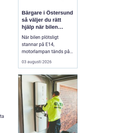
Bärgare i Östersund
så väljer du rätt
hjälp när bilen
stannar
När bilen plötsligt
stannar på E14,
motorlampan tänds på
väg hem från fjällen eller
03 augusti 2026
en tung lastbil fastnar i
en isig backe kan
minuter kännas som
timmar. En
pålitlig
bärgare Östersund blir...
tta