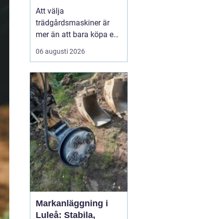
effektiv och hållbar
Att välja
trädgård
trädgårdsmaskiner är
mer än att bara köpa en
gräsklippare eller en
06 augusti 2026
trimmer. För den som
bor i norra Bohuslän,
med kustklimat,
kuperade tomter och
mycket sten, spelar
lokala förhålland...
Markanläggning i
Luleå: Stabila,