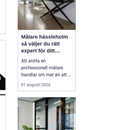
Målare hässleholm
så väljer du rätt
expert för ditt
måleriprojekt
Att anlita en
professionell målare
handlar om mer än att få
nya färger på väggarna.
01 augusti 2026
En kunnig hantverkare
kan förlänga livslängden
på husets ytor, höja
värdet på bostaden och
skapa miljöer som
känns både lugna och