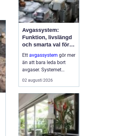
Avgassystem:
Funktion, livslängd
och smarta val för
bilägare
Ett
avgassystem
gör mer
än att bara leda bort
avgaser. Systemet
dämpar ljud, minskar
02 augusti 2026
skadliga utsläpp och
skyddar både motor och
passagerare. När
avgassystemet fungerar
som det ...