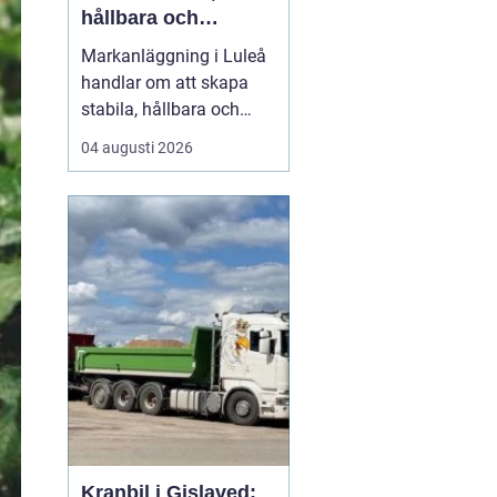
hållbara och
funktionella ytor
Markanläggning i Luleå
handlar om att skapa
stabila, hållbara och
funktionella ytor för
04 augusti 2026
bostäder, vägar,
gårdsplaner och
ledningar i ett klimat
som ställer höga krav på
både planering och ut...
Kranbil i Gislaved: