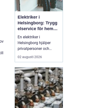
Elektriker i
Helsingborg: Trygg
elservice för hem
och företag
En elektriker i
hov
Helsingborg hjälper
privatpersoner och
ill
företag med trygg, säker
02 augusti 2026
och effektiv elservice.
Det handlar om allt från
enkla reparationer och
byte av uttag till
kompletta
elinstallationer,
felsökning vid akuta
fel,...