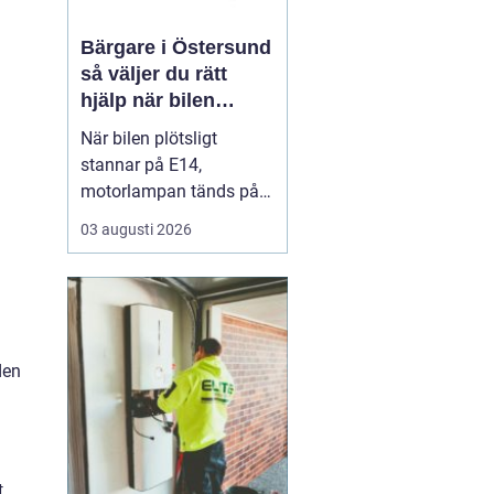
Bärgare i Östersund
så väljer du rätt
hjälp när bilen
stannar
När bilen plötsligt
stannar på E14,
motorlampan tänds på
väg hem från fjällen eller
03 augusti 2026
en tung lastbil fastnar i
en isig backe kan
minuter kännas som
timmar. En
pålitlig
bärgare Östersund blir...
den
t