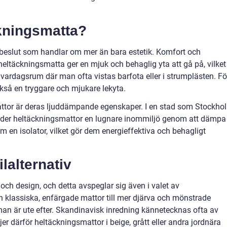
ckningsmatta?
t beslut som handlar om mer än bara estetik. Komfort och
En heltäckningsmatta ger en mjuk och behaglig yta att gå på, vilket
h vardagsrum där man ofta vistas barfota eller i strumplästen. Fö
kså en tryggare och mjukare lekyta.
ttor är deras ljuddämpande egenskaper. I en stad som Stockho
juder heltäckningsmattor en lugnare inommiljö genom att dämpa
m en isolator, vilket gör dem energieffektiva och behagligt
.
lalternativ
och design, och detta avspeglar sig även i valet av
ån klassiska, enfärgade mattor till mer djärva och mönstrade
 man är ute efter. Skandinavisk inredning kännetecknas ofta av
jer därför heltäckningsmattor i beige, grått eller andra jordnära