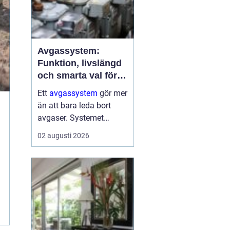
Avgassystem:
Funktion, livslängd
och smarta val för
bilägare
Ett
avgassystem
gör mer
än att bara leda bort
avgaser. Systemet
dämpar ljud, minskar
02 augusti 2026
skadliga utsläpp och
skyddar både motor och
passagerare. När
avgassystemet fungerar
som det ...