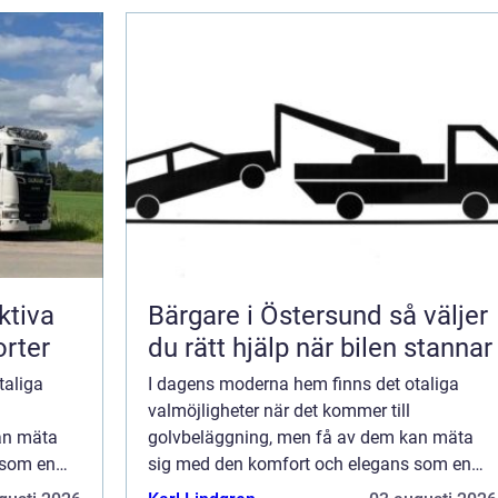
ktiva
Bärgare i Östersund så väljer
orter
du rätt hjälp när bilen stannar
taliga
I dagens moderna hem finns det otaliga
valmöjligheter när det kommer till
an mäta
golvbeläggning, men få av dem kan mäta
 som en
sig med den komfort och elegans som en
m och på
heltäckningsmatta ger. Både i hem och på