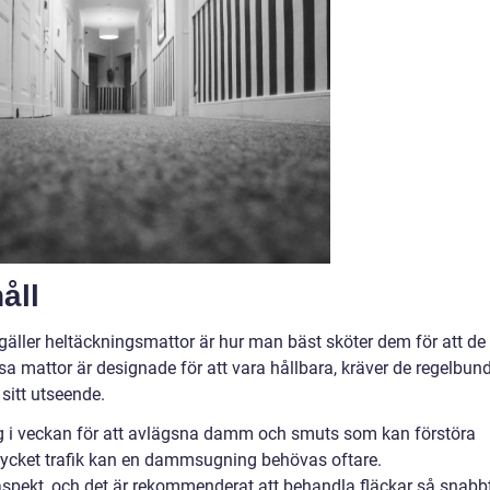
åll
gäller heltäckningsmattor är hur man bäst sköter dem för att de
ssa mattor är designade för att vara hållbara, kräver de regelbun
 sitt utseende.
i veckan för att avlägsna damm och smuts som kan förstöra
mycket trafik kan en dammsugning behövas oftare.
aspekt, och det är rekommenderat att behandla fläckar så snabb