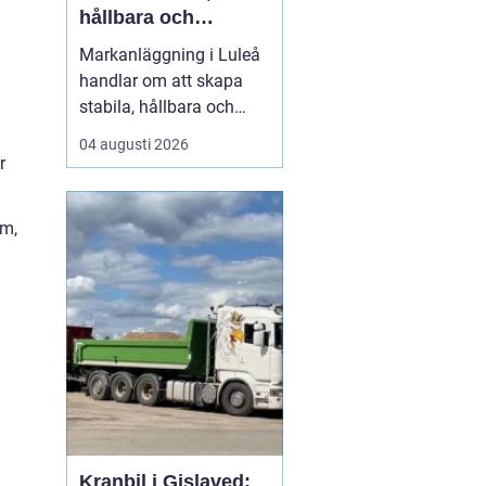
hållbara och
funktionella ytor
Markanläggning i Luleå
handlar om att skapa
stabila, hållbara och
funktionella ytor för
04 augusti 2026
bostäder, vägar,
r
gårdsplaner och
ledningar i ett klimat
lm,
som ställer höga krav på
både planering och ut...
Kranbil i Gislaved: