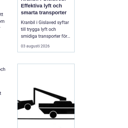
Effektiva lyft och
smarta transporter
tt
som
Kranbil i Gislaved syftar
r
till trygga lyft och
smidiga transporter för
både privatpersoner och
03 augusti 2026
företag i
Gislavedsområdet. När
tunga byggmaterial,
och
maskiner eller containrar
ska flyttas spelar rätt
fordon och rätt ...
t