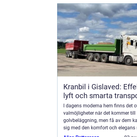
Kranbil i Gislaved: Effe
lyft och smarta transp
I dagens moderna hem finns det o
valmöjligheter när det kommer till
golvbeläggning, men få av dem k
sig med den komfort och elegans
heltäckningsmatta ger. Både i he