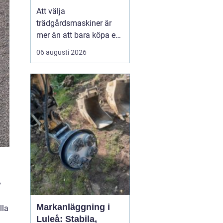
effektiv och hållbar
Att välja
trädgård
trädgårdsmaskiner är
mer än att bara köpa en
gräsklippare eller en
06 augusti 2026
trimmer. För den som
bor i norra Bohuslän,
med kustklimat,
kuperade tomter och
mycket sten, spelar
lokala förhålland...
v
Markanläggning i
lla
Luleå: Stabila,