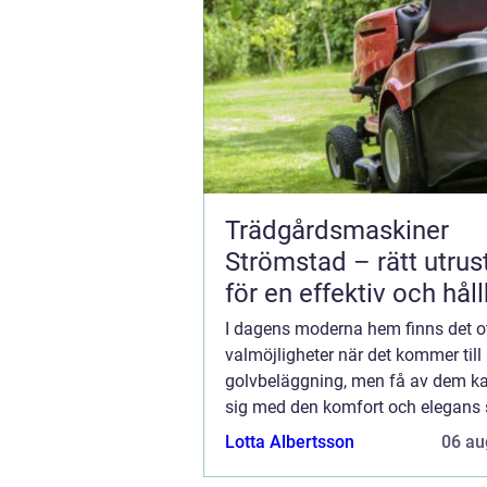
Trädgårdsmaskiner
Strömstad – rätt utrus
för en effektiv och hål
trädgård
I dagens moderna hem finns det o
valmöjligheter när det kommer till
golvbeläggning, men få av dem k
sig med den komfort och elegans
heltäckningsmatta ger. Både i he
Lotta Albertsson
06 au
arbetsplatser ...