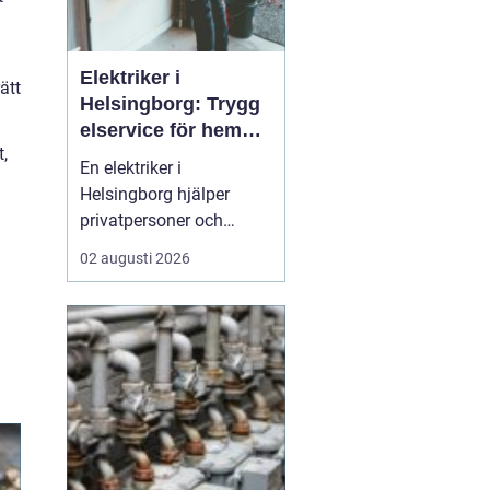
Elektriker i
ätt
Helsingborg: Trygg
elservice för hem
,
och företag
En elektriker i
Helsingborg hjälper
privatpersoner och
företag med trygg, säker
02 augusti 2026
och effektiv elservice.
Det handlar om allt från
enkla reparationer och
byte av uttag till
kompletta
elinstallationer,
felsökning vid akuta
fel,...