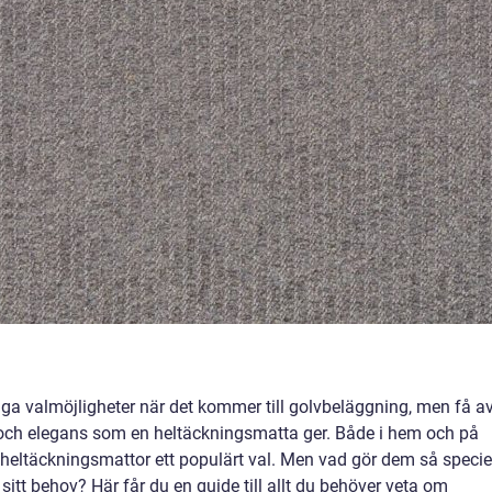
ga valmöjligheter när det kommer till golvbeläggning, men få a
ch elegans som en heltäckningsmatta ger. Både i hem och på
 heltäckningsmattor ett populärt val. Men vad gör dem så specie
 sitt behov? Här får du en guide till allt du behöver veta om