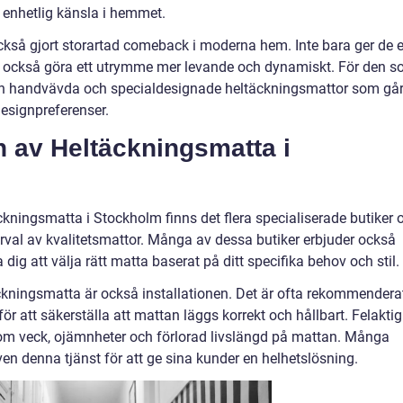
 enhetlig känsla i hemmet.
kså gjort storartad comeback i moderna hem. Inte bara ger de e
an också göra ett utrymme mer levande och dynamiskt. För den 
även handvävda och specialdesignade heltäckningsmattor som gå
designpreferenser.
n av Heltäckningsmatta i
ckningsmatta i Stockholm finns det flera specialiserade butiker 
 urval av kvalitetsmattor. Många av dessa butiker erbjuder också
 dig att välja rätt matta baserat på ditt specifika behov och stil.
äckningsmatta är också installationen. Det är ofta rekommendera
 för att säkerställa att mattan läggs korrekt och hållbart. Felaktig
åsom veck, ojämnheter och förlorad livslängd på mattan. Många
ven denna tjänst för att ge sina kunder en helhetslösning.