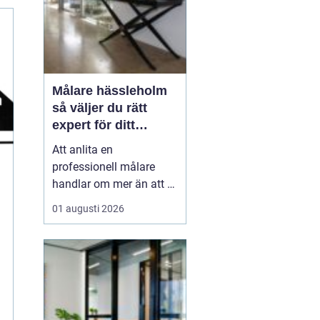
Målare hässleholm
så väljer du rätt
expert för ditt
måleriprojekt
Att anlita en
professionell målare
handlar om mer än att få
nya färger på väggarna.
01 augusti 2026
En kunnig hantverkare
kan förlänga livslängden
på husets ytor, höja
värdet på bostaden och
skapa miljöer som
känns både lugna och