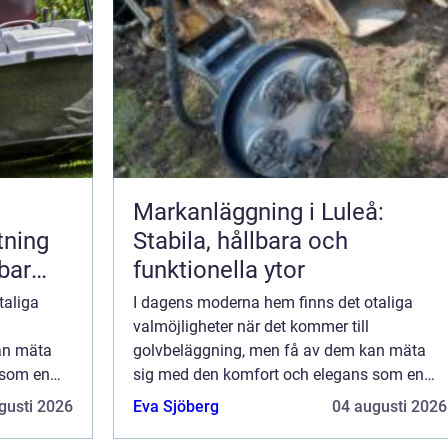
Markanläggning i Luleå:
tning
Stabila, hållbara och
lbar
funktionella ytor
taliga
I dagens moderna hem finns det otaliga
valmöjligheter när det kommer till
an mäta
golvbeläggning, men få av dem kan mäta
 som en
sig med den komfort och elegans som en
m och på
heltäckningsmatta ger. Både i hem och på
gusti 2026
Eva Sjöberg
04 augusti 2026
arbetsplatser ...