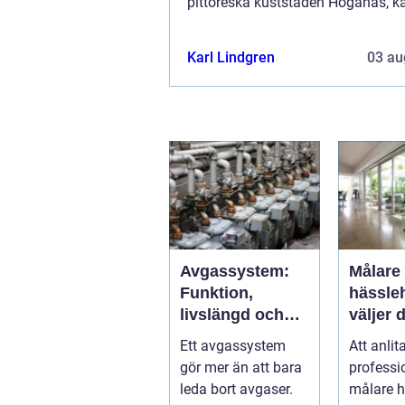
pittoreska kuststaden Höganäs, kä
kreativa konsthantverk oc...
Karl Lindgren
03 au
Avgassystem:
Målare
Funktion,
hässleh
livslängd och
väljer d
smarta val för
expert f
Ett avgassystem
Att anlit
bilägare
målerip
gör mer än att bara
professi
leda bort avgaser.
målare 