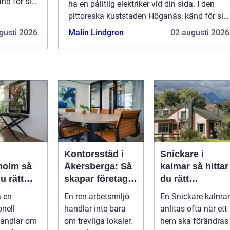
nd för sitt
ha en pålitlig elektriker vid din sida. I den
pittoreska kuststaden Höganäs, känd för sitt
kreativa konsthantverk oc...
gusti 2026
Malin Lindgren
02 augusti 2026
Kontorsstäd i
Snickare i
olm så
Åkersberga: Så
kalmar så hittar
u rätt
skapar företag
du rätt
ör ditt
en ren, trygg
hantverkare för
a en
En ren arbetsmiljö
En Snickare kalmar
rojekt
och effektiv
ditt byggprojekt
onell
handlar inte bara
anlitas ofta när ett
arbetsplats
handlar om
om trevliga lokaler.
hem ska förändras 