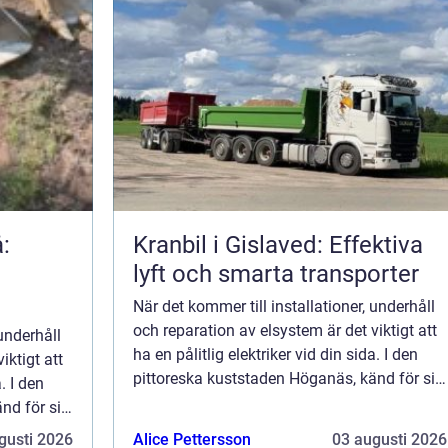
:
Kranbil i Gislaved: Effektiva
lyft och smarta transporter
När det kommer till installationer, underhåll
och reparation av elsystem är det viktigt att
 underhåll
ha en pålitlig elektriker vid din sida. I den
iktigt att
pittoreska kuststaden Höganäs, känd för sitt
. I den
kreativa konsthantverk oc...
nd för sitt
gusti 2026
Alice Pettersson
03 augusti 2026