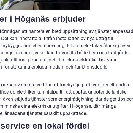
ker i Höganäs erbjuder
förmågan att hantera en bred uppsättning av tjänster, anpassa
et kan innefatta allt från installation av nya uttag till
ybyggnation eller renovering. Erfarna elektriker åtar sig även
ysningslösningar, vilket kan förvandla både hem och trädgårdar.
blir allt mer populära, och din lokala elektriker bör vara
 för att kunna erbjuda modern och funktionsduglig
är också av största vikt för att förebygga problem. Regelbundna
icerad elektriker kan hjälpa till att upptäcka potentiella risker
kan även erbjuda tjänster som energirådgivning, där de ger tips oc
ch minska dina elektriska utgifter. I Höganäs, där många
e, är sådana tjänster särskilt uppskattade.
service en lokal fördel