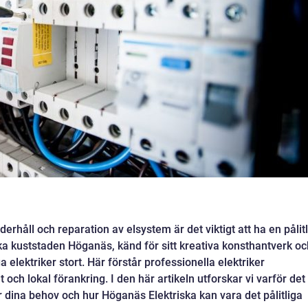
derhåll och reparation av elsystem är det viktigt att ha en pålitl
eska kuststaden Höganäs, känd för sitt kreativa konsthantverk oc
ga elektriker stort. Här förstår professionella elektriker
ch lokal förankring. I den här artikeln utforskar vi varför det
ör dina behov och hur Höganäs Elektriska kan vara det pålitliga