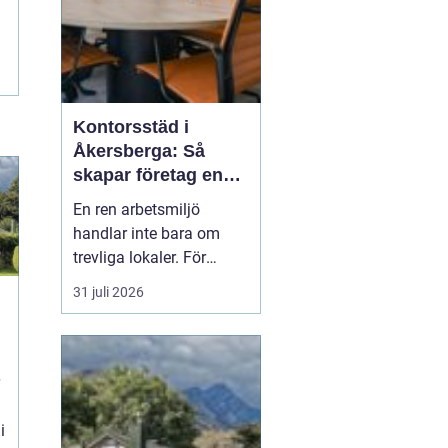
Kontorsstäd i
Åkersberga: Så
skapar företag en
ren, trygg och
En ren arbetsmiljö
effektiv arbetsplats
handlar inte bara om
trevliga lokaler. För
många företag i
31 juli 2026
Åkersberga påverkar
städningen både hälsa,
trivsel och resultat i
vardagen. När skrivbord,
mötesrum och
personalu...
i