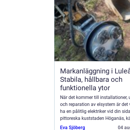
Markanläggning i Luleå
Stabila, hållbara och
funktionella ytor
När det kommer till installationer,
och reparation av elsystem är det v
ha en pålitlig elektriker vid din sida
pittoreska kuststaden Höganäs, kä
kreativa konsthantverk oc...
Eva Sjöberg
04 au