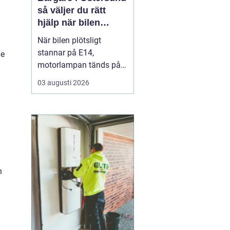
så väljer du rätt
hjälp när bilen
stannar
När bilen plötsligt
stannar på E14,
de
motorlampan tänds på
väg hem från fjällen eller
03 augusti 2026
en tung lastbil fastnar i
en isig backe kan
minuter kännas som
timmar. En
pålitlig
bärgare Östersund blir...
h