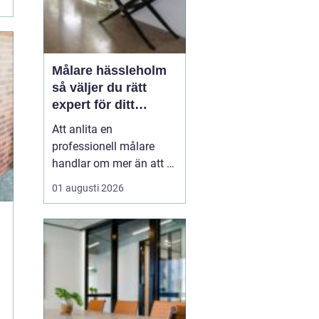
Målare hässleholm
så väljer du rätt
expert för ditt
måleriprojekt
Att anlita en
professionell målare
handlar om mer än att få
nya färger på väggarna.
01 augusti 2026
En kunnig hantverkare
kan förlänga livslängden
på husets ytor, höja
värdet på bostaden och
skapa miljöer som
känns både lugna och
inspirerande i vardagen.
För den som...