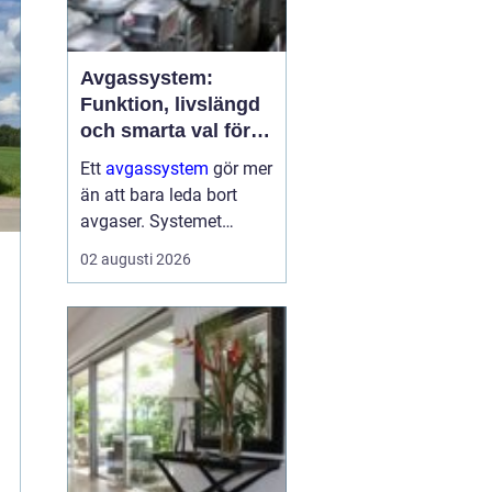
Avgassystem:
Funktion, livslängd
och smarta val för
bilägare
Ett
avgassystem
gör mer
än att bara leda bort
avgaser. Systemet
dämpar ljud, minskar
02 augusti 2026
skadliga utsläpp och
skyddar både motor och
passagerare. När
avgassystemet fungerar
som det ...