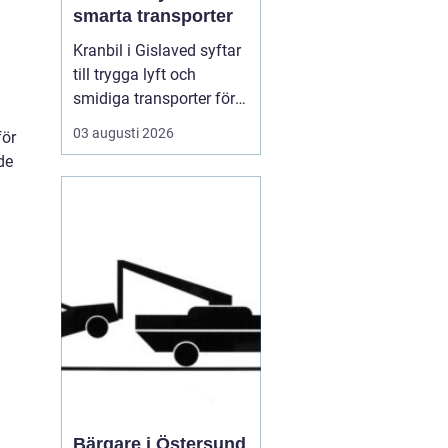
smarta transporter
Kranbil i Gislaved syftar
till trygga lyft och
smidiga transporter för
både privatpersoner och
03 augusti 2026
för
företag i
de
Gislavedsområdet. När
tunga byggmaterial,
maskiner eller containrar
ska flyttas spelar rätt
fordon och rätt ...
Bärgare i Östersund