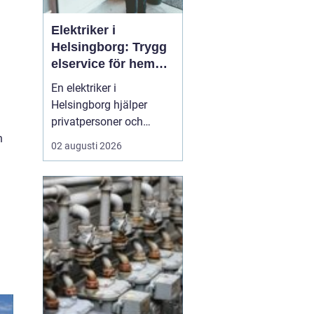
Elektriker i
Helsingborg: Trygg
elservice för hem
och företag
En elektriker i
Helsingborg hjälper
privatpersoner och
n
företag med trygg, säker
02 augusti 2026
och effektiv elservice.
Det handlar om allt från
enkla reparationer och
byte av uttag till
kompletta
elinstallationer,
felsökning vid akuta
fel,...