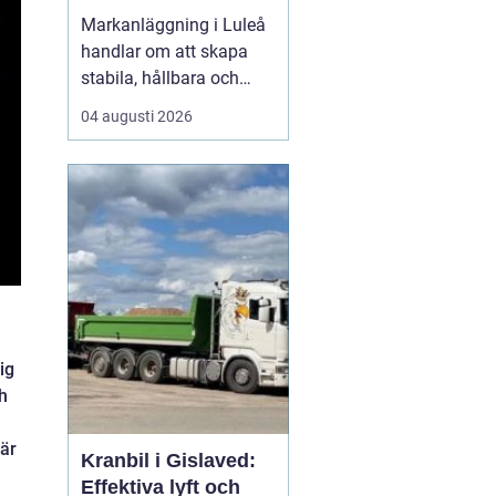
funktionella ytor
Markanläggning i Luleå
handlar om att skapa
stabila, hållbara och
funktionella ytor för
04 augusti 2026
bostäder, vägar,
gårdsplaner och
ledningar i ett klimat
som ställer höga krav på
både planering och ut...
ig
h
 är
Kranbil i Gislaved:
Effektiva lyft och