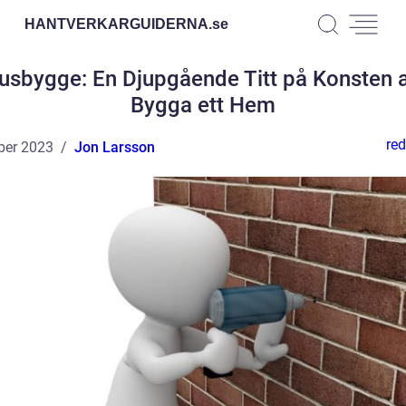
HANTVERKARGUIDERNA.
se
usbygge: En Djupgående Titt på Konsten a
Bygga ett Hem
red
ber 2023
Jon Larsson