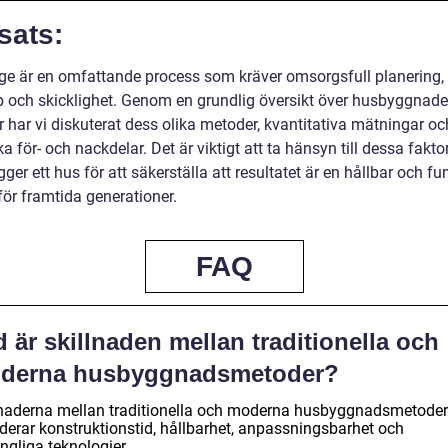
sats:
e är en omfattande process som kräver omsorgsfull planering,
 och skicklighet. Genom en grundlig översikt över husbyggnade
 har vi diskuterat dess olika metoder, kvantitativa mätningar oc
ka för- och nackdelar. Det är viktigt att ta hänsyn till dessa fakto
er ett hus för att säkerställa att resultatet är en hållbar och fu
för framtida generationer.
FAQ
 är skillnaden mellan traditionella och
derna husbyggnadsmetoder?
lnaderna mellan traditionella och moderna husbyggnadsmetoder
uderar konstruktionstid, hållbarhet, anpassningsbarhet och
ängliga teknologier.