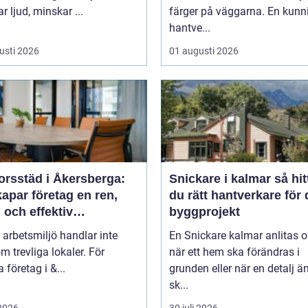
 ljud, minskar ...
färger på väggarna. En kunn
hantve...
usti 2026
01 augusti 2026
orsstäd i Åkersberga:
Snickare i kalmar så hittar
apar företag en ren,
du rätt hantverkare för d
 och effektiv
byggprojekt
splats
 arbetsmiljö handlar inte
En Snickare kalmar anlitas o
m trevliga lokaler. För
när ett hem ska förändras i
företag i &...
grunden eller när en detalj äntligen
sk...
 2026
30 juli 2026