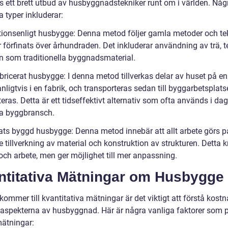
ns ett brett utbud av husbyggnadstekniker runt om i världen. Någ
 typer inkluderar:
itionsenligt husbygge: Denna metod följer gamla metoder och te
 förfinats över århundraden. Det inkluderar användning av trä, t
en som traditionella byggnadsmaterial.
abricerat husbygge: I denna metod tillverkas delar av huset på e
anligtvis i en fabrik, och transporteras sedan till byggarbetsplat
ras. Detta är ett tidseffektivt alternativ som ofta används i da
a byggbransch.
lats byggd husbygge: Denna metod innebär att allt arbete görs på
e tillverkning av material och konstruktion av strukturen. Detta k
och arbete, men ger möjlighet till mer anpassning.
ntitativa Mätningar om Husbygge
kommer till kvantitativa mätningar är det viktigt att förstå kost
saspekterna av husbyggnad. Här är några vanliga faktorer som 
ätningar: