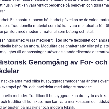
tt hus, vilket kan vara viktigt beroende på behoven och tidsrama
ren.
barhet: En konstruktionens hållbarhet påverkas av de valda mate
oden. Traditionella material som trä kan vara mer utsatta för rö
ur jämfört med moderna material som betong och stål.
sningsbarhet: Vissa metoder tillåter större flexibilitet och anpa
ividuella behov än andra. Modulära designalternativ eller på pla
möjlighet till anpassningar utöver de standardiserade alternativ
Historisk Genomgång av För- och
kdelar
h nackdelarna med olika husbyggnadsmetoder har ändrats över t
a exempel på för- och nackdelar med tidigare metoder:
tionella metoder: Traditionell husbyggnad kan dra nytta av lokal
s och traditionell kunskap, men kan vara mer kostsam och tidsk
d av bristen på maskiner och modern teknik.