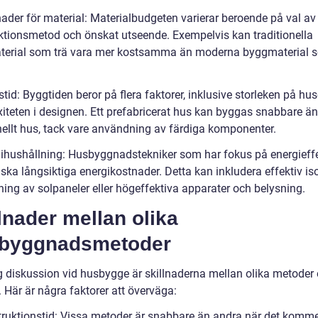
nader för material: Materialbudgeten varierar beroende på val av
ktionsmetod och önskat utseende. Exempelvis kan traditionella
erial som trä vara mer kostsamma än moderna byggmaterial 
stid: Byggtiden beror på flera faktorer, inklusive storleken på hu
iteten i designen. Ett prefabricerat hus kan byggas snabbare än
onellt hus, tack vare användning av färdiga komponenter.
gihushållning: Husbyggnadstekniker som har fokus på energieffe
ka långsiktiga energikostnader. Detta kan inkludera effektiv iso
ing av solpaneler eller högeffektiva apparater och belysning.
lnader mellan olika
byggnadsmetoder
ig diskussion vid husbygge är skillnaderna mellan olika metoder
. Här är några faktorer att överväga:
truktionstid: Vissa metoder är snabbare än andra när det kommer 