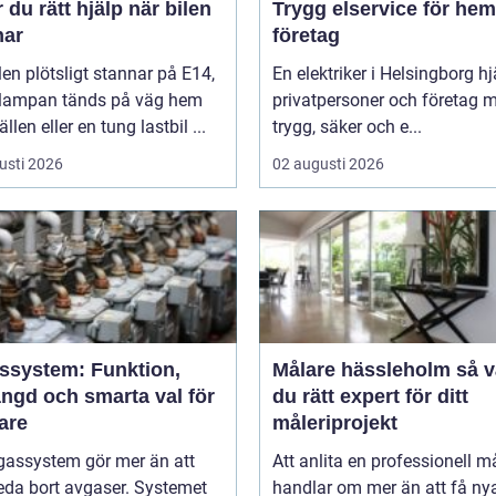
r du rätt hjälp när bilen
Trygg elservice för he
nar
företag
len plötsligt stannar på E14,
En elektriker i Helsingborg hj
lampan tänds på väg hem
privatpersoner och företag 
ällen eller en tung lastbil ...
trygg, säker och e...
usti 2026
02 augusti 2026
ssystem: Funktion,
Målare hässleholm så väljer
ängd och smarta val för
du rätt expert för ditt
are
måleriprojekt
gassystem gör mer än att
Att anlita en professionell m
eda bort avgaser. Systemet
handlar om mer än att få ny