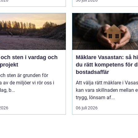
 och sten i vardag och
Mäklare Vasastan: så hi
projekt
du rätt kompetens för d
bostadsaffär
ch sten är grunden för
av de miljöer vi rör oss i
Att välja rätt mäklare i Vasa
ag, b...
kan vara skillnaden mellan 
trygg, lönsam af...
 2026
06 juli 2026