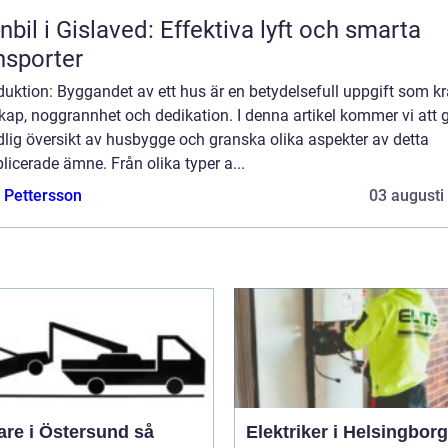
nbil i Gislaved: Effektiva lyft och smarta
nsporter
duktion: Byggandet av ett hus är en betydelsefull uppgift som kr
ap, noggrannhet och dedikation. I denna artikel kommer vi att 
lig översikt av husbygge och granska olika aspekter av detta
icerade ämne. Från olika typer a...
e Pettersson
03 augusti
re i Östersund så
Elektriker i Helsingborg