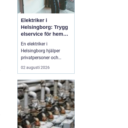
Elektriker i
Helsingborg: Trygg
elservice för hem
och företag
En elektriker i
Helsingborg hjälper
privatpersoner och
företag med trygg, säker
02 augusti 2026
och effektiv elservice.
Det handlar om allt från
enkla reparationer och
byte av uttag till
kompletta
elinstallationer,
felsökning vid akuta
fel,...