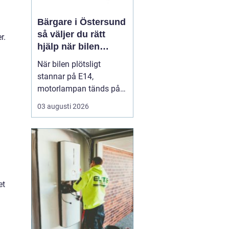
Bärgare i Östersund
så väljer du rätt
r.
hjälp när bilen
stannar
När bilen plötsligt
stannar på E14,
motorlampan tänds på
väg hem från fjällen eller
03 augusti 2026
en tung lastbil fastnar i
en isig backe kan
minuter kännas som
timmar. En
pålitlig
bärgare Östersund blir...
et