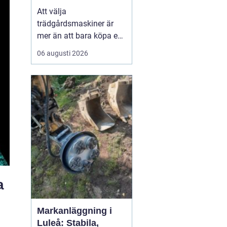
effektiv och hållbar
Att välja
trädgård
trädgårdsmaskiner är
mer än att bara köpa en
gräsklippare eller en
06 augusti 2026
trimmer. För den som
bor i norra Bohuslän,
med kustklimat,
kuperade tomter och
mycket sten, spelar
lokala förhålland...
a
Markanläggning i
Luleå: Stabila,