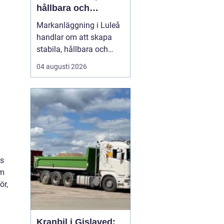
hållbara och
funktionella ytor
Markanläggning i Luleå
handlar om att skapa
stabila, hållbara och
funktionella ytor för
04 augusti 2026
bostäder, vägar,
gårdsplaner och
ledningar i ett klimat
som ställer höga krav på
både planering och ut...
as
om
ör,
Kranbil i Gislaved: