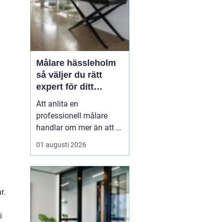
Målare hässleholm
så väljer du rätt
expert för ditt
måleriprojekt
Att anlita en
professionell målare
handlar om mer än att få
nya färger på väggarna.
01 augusti 2026
En kunnig hantverkare
kan förlänga livslängden
på husets ytor, höja
värdet på bostaden och
r.
skapa miljöer som
känns både lugna och
i