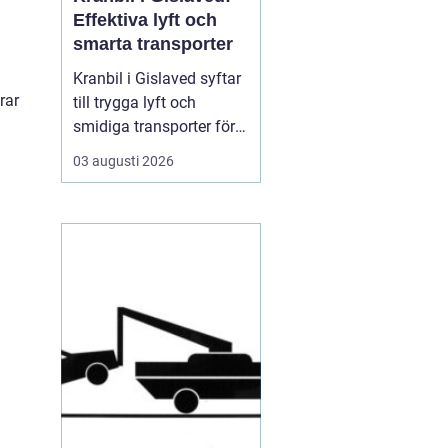
Effektiva lyft och
smarta transporter
Kranbil i Gislaved syftar
rar
till trygga lyft och
smidiga transporter för
både privatpersoner och
03 augusti 2026
företag i
Gislavedsområdet. När
tunga byggmaterial,
maskiner eller containrar
ska flyttas spelar rätt
fordon och rätt ...