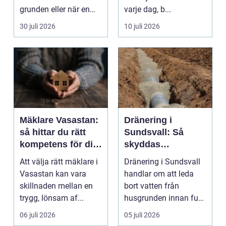
grunden eller när en
varje dag, b...
detalj äntligen sk...
30 juli 2026
10 juli 2026
Mäklare Vasastan:
Dränering i
så hittar du rätt
Sundsvall: Så
kompetens för din
skyddas
bostadsaffär
husgrunden mot
Att välja rätt mäklare i
Dränering i Sundsvall
fukt
Vasastan kan vara
handlar om att leda
skillnaden mellan en
bort vatten från
trygg, lönsam af...
husgrunden innan fukt
hinner o...
06 juli 2026
05 juli 2026