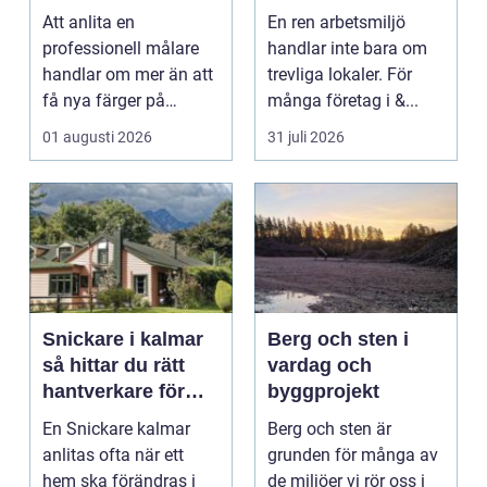
måleriprojekt
ren, trygg och
Att anlita en
En ren arbetsmiljö
effektiv
professionell målare
handlar inte bara om
arbetsplats
handlar om mer än att
trevliga lokaler. För
få nya färger på
många företag i &...
väggarna. En kunnig
01 augusti 2026
31 juli 2026
hantve...
Snickare i kalmar
Berg och sten i
så hittar du rätt
vardag och
hantverkare för
byggprojekt
ditt byggprojekt
En Snickare kalmar
Berg och sten är
anlitas ofta när ett
grunden för många av
hem ska förändras i
de miljöer vi rör oss i