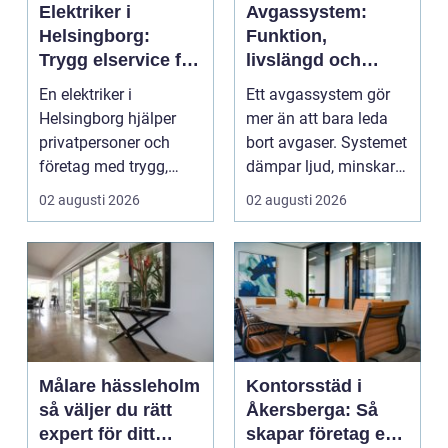
Elektriker i
Avgassystem:
Helsingborg:
Funktion,
Trygg elservice för
livslängd och
hem och företag
smarta val för
En elektriker i
Ett avgassystem gör
bilägare
Helsingborg hjälper
mer än att bara leda
privatpersoner och
bort avgaser. Systemet
företag med trygg,
dämpar ljud, minskar
säker och e...
...
02 augusti 2026
02 augusti 2026
Målare hässleholm
Kontorsstäd i
så väljer du rätt
Åkersberga: Så
expert för ditt
skapar företag en