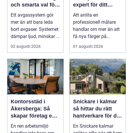
och smarta val för
expert för ditt
bilägare
måleriprojekt
Ett avgassystem gör
Att anlita en
mer än att bara leda
professionell målare
bort avgaser. Systemet
handlar om mer än att
dämpar ljud, minskar ...
få nya färger på
väggarna. En kunnig
02 augusti 2026
01 augusti 2026
hantve...
Kontorsstäd i
Snickare i kalmar
Åkersberga: Så
så hittar du rätt
skapar företag en
hantverkare för ditt
ren, trygg och
byggprojekt
En ren arbetsmiljö
En Snickare kalmar
effektiv arbetsplats