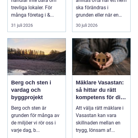
handlar inte bara om
anlitas ofta när ett hem
trevliga lokaler. För
ska förändras i
många företag i &...
grunden eller när en
detalj äntligen sk...
31 juli 2026
30 juli 2026
Berg och sten i
Mäklare Vasastan:
vardag och
så hittar du rätt
byggprojekt
kompetens för din
bostadsaffär
Berg och sten är
Att välja rätt mäklare i
grunden för många av
Vasastan kan vara
de miljöer vi rör oss i
skillnaden mellan en
varje dag, b...
trygg, lönsam af...