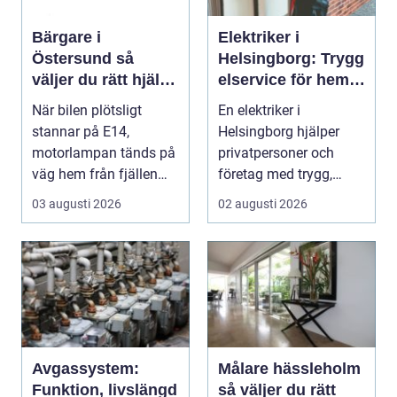
Bärgare i
Elektriker i
Östersund så
Helsingborg: Trygg
väljer du rätt hjälp
elservice för hem
när bilen stannar
och företag
När bilen plötsligt
En elektriker i
stannar på E14,
Helsingborg hjälper
motorlampan tänds på
privatpersoner och
väg hem från fjällen
företag med trygg,
eller en tung lastbil ...
säker och e...
03 augusti 2026
02 augusti 2026
Avgassystem:
Målare hässleholm
Funktion, livslängd
så väljer du rätt