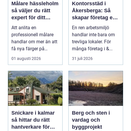
Målare hässleholm
Kontorsstäd i
så väljer du rätt
Åkersberga: Så
expert för ditt
skapar företag en
måleriprojekt
ren, trygg och
Att anlita en
En ren arbetsmiljö
effektiv
professionell målare
handlar inte bara om
arbetsplats
handlar om mer än att
trevliga lokaler. För
få nya färger på
många företag i &...
väggarna. En kunnig
01 augusti 2026
31 juli 2026
hantve...
Snickare i kalmar
Berg och sten i
så hittar du rätt
vardag och
hantverkare för
byggprojekt