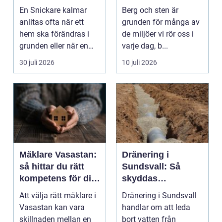
ditt byggprojekt
En Snickare kalmar
Berg och sten är
anlitas ofta när ett
grunden för många av
hem ska förändras i
de miljöer vi rör oss i
grunden eller när en
varje dag, b...
detalj äntligen sk...
30 juli 2026
10 juli 2026
Mäklare Vasastan:
Dränering i
så hittar du rätt
Sundsvall: Så
kompetens för din
skyddas
bostadsaffär
husgrunden mot
Att välja rätt mäklare i
Dränering i Sundsvall
fukt
Vasastan kan vara
handlar om att leda
skillnaden mellan en
bort vatten från