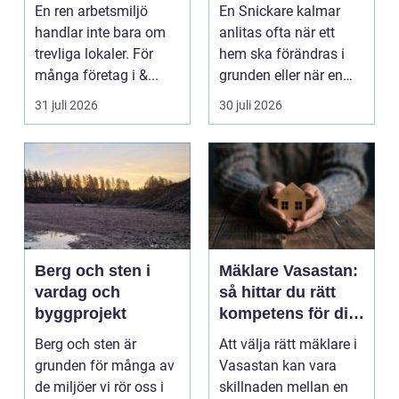
ren, trygg och
ditt byggprojekt
En ren arbetsmiljö
En Snickare kalmar
effektiv
handlar inte bara om
anlitas ofta när ett
arbetsplats
trevliga lokaler. För
hem ska förändras i
många företag i &...
grunden eller när en
detalj äntligen sk...
31 juli 2026
30 juli 2026
Berg och sten i
Mäklare Vasastan:
vardag och
så hittar du rätt
byggprojekt
kompetens för din
bostadsaffär
Berg och sten är
Att välja rätt mäklare i
grunden för många av
Vasastan kan vara
de miljöer vi rör oss i
skillnaden mellan en