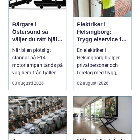
Bärgare i
Elektriker i
Östersund så
Helsingborg:
väljer du rätt hjälp
Trygg elservice för
när bilen stannar
hem och företag
När bilen plötsligt
En elektriker i
stannar på E14,
Helsingborg hjälper
motorlampan tänds på
privatpersoner och
väg hem från fjällen
företag med trygg,
eller en tung lastbil ...
säker och e...
03 augusti 2026
02 augusti 2026