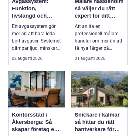
Avgassystem:
Målare hässleholm
Funktion,
så väljer du rätt
livslängd och
expert för ditt
smarta val för
måleriprojekt
Ett avgassystem gör
Att anlita en
bilägare
mer än att bara leda
professionell målare
bort avgaser. Systemet
handlar om mer än att
dämpar ljud, minskar
få nya färger på
...
väggarna. En kunnig
02 augusti 2026
01 augusti 2026
hantve...
Kontorsstäd i
Snickare i kalmar
Åkersberga: Så
så hittar du rätt
skapar företag en
hantverkare för