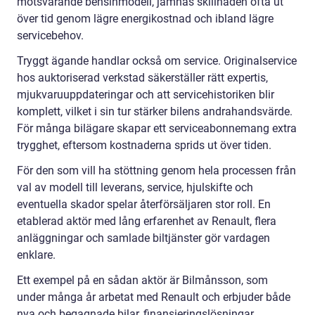
motsvarande bensinmodell, jämnas skillnaden ofta ut
över tid genom lägre energikostnad och ibland lägre
servicebehov.
Tryggt ägande handlar också om service. Originalservice
hos auktoriserad verkstad säkerställer rätt expertis,
mjukvaruuppdateringar och att servicehistoriken blir
komplett, vilket i sin tur stärker bilens andrahandsvärde.
För många bilägare skapar ett serviceabonnemang extra
trygghet, eftersom kostnaderna sprids ut över tiden.
För den som vill ha stöttning genom hela processen från
val av modell till leverans, service, hjulskifte och
eventuella skador spelar återförsäljaren stor roll. En
etablerad aktör med lång erfarenhet av Renault, flera
anläggningar och samlade biltjänster gör vardagen
enklare.
Ett exempel på en sådan aktör är Bilmånsson, som
under många år arbetat med Renault och erbjuder både
nya och begagnade bilar, finansieringslösningar,