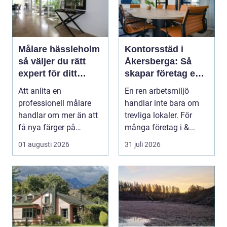
Målare hässleholm
Kontorsstäd i
så väljer du rätt
Åkersberga: Så
expert för ditt
skapar företag en
måleriprojekt
ren, trygg och
Att anlita en
En ren arbetsmiljö
effektiv arbetsplats
professionell målare
handlar inte bara om
handlar om mer än att
trevliga lokaler. För
få nya färger på
många företag i &...
väggarna. En kunnig
01 augusti 2026
31 juli 2026
hantve...