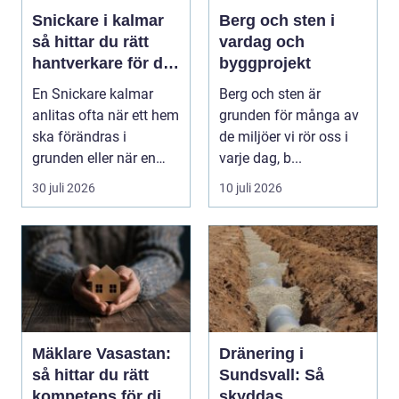
Snickare i kalmar
Berg och sten i
så hittar du rätt
vardag och
hantverkare för ditt
byggprojekt
byggprojekt
En Snickare kalmar
Berg och sten är
anlitas ofta när ett hem
grunden för många av
ska förändras i
de miljöer vi rör oss i
grunden eller när en
varje dag, b...
detalj äntligen sk...
30 juli 2026
10 juli 2026
Mäklare Vasastan:
Dränering i
så hittar du rätt
Sundsvall: Så
kompetens för din
skyddas