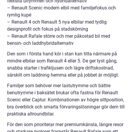
flexibla utrymmen och hybridalternativ
– Renault Scenic modern elbil med familjefokus och
rymlig kupé
– Renault 4 och Renault 5 nya elbilar med tydlig
designprofil och fokus på stadskörning
– Renault Rafale större och mer påkostad bil med
bensin- och laddhybridalternativ
Den som i första hand kör i stan kan titta närmare på
mindre elbilar som Renault 4 eller 5. De ger tyst gång,
snabba starter i trafikljusen och lägre driftskostnad,
särskilt om laddning hemma eller på jobbet är möjligt.
Familjer som behöver mer lastutrymme och bättre
benutrymme i baksätet brukar ofta fastna för Renault
Scenic eller Captur. Kombinationen av högre sittposition,
bra överblick och smarta förvaringslösningar gör dem till
praktiska allroundbilar.
För den som prioriterar mer premiumkänsla, längre resor
och starkare motorer framstår Renault Rafale som ett