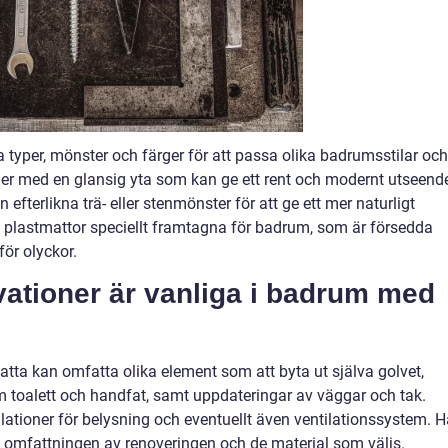
typer, mönster och färger för att passa olika badrumsstilar och
r med en glansig yta som kan ge ett rent och modernt utseende
fterlikna trä- eller stenmönster för att ge ett mer naturligt
a plastmattor speciellt framtagna för badrum, som är försedda
ör olyckor.
vationer är vanliga i badrum med
ta kan omfatta olika element som att byta ut själva golvet,
 toalett och handfat, samt uppdateringar av väggar och tak.
llationer för belysning och eventuellt även ventilationssystem. H
 omfattningen av renoveringen och de material som väljs.