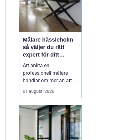
Målare hässleholm
så väljer du rätt
expert för ditt
måleriprojekt
Att anlita en
professionell målare
handlar om mer än att få
nya färger på väggarna.
01 augusti 2026
En kunnig hantverkare
kan förlänga livslängden
på husets ytor, höja
värdet på bostaden och
skapa miljöer som
känns både lugna och