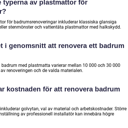
e typerna av plastmattor för
r?
tor för badrumsrenoveringar inkluderar klassiska glansiga
 eller stenmönster och vattentäta plastmattor med halkskydd.
t i genomsnitt att renovera ett badrum
ra badrum med plastmatta varierar mellan 10 000 och 30 000
 av renoveringen och de valda materialen.
kar kostnaden för att renovera badrum
nkluderar golvytan, val av material och arbetskostnader. Större
anställning av professionell installatör kan innebära högre