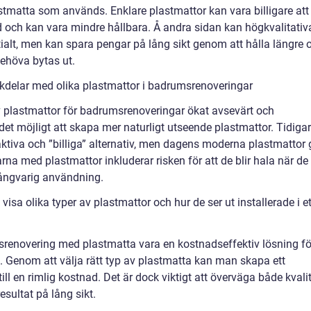
astmatta som används. Enklare plastmattor kan vara billigare att
 och kan vara mindre hållbara. Å andra sidan kan högkvalitativ
alt, men kan spara pengar på lång sikt genom att hålla längre 
behöva bytas ut.
kdelar med olika plastmattor i badrumsrenoveringar
v plastmattor för badrumsrenoveringar ökat avsevärt och
det möjligt att skapa mer naturligt utseende plastmattor. Tidiga
tiva och ”billiga” alternativ, men dagens moderna plastmattor 
rna med plastmattor inkluderar risken för att de blir hala när de
 långvarig användning.
visa olika typer av plastmattor och hur de ser ut installerade i et
enovering med plastmatta vara en kostnadseffektiv lösning fö
 Genom att välja rätt typ av plastmatta kan man skapa ett
 till en rimlig kostnad. Det är dock viktigt att överväga både kvali
resultat på lång sikt.