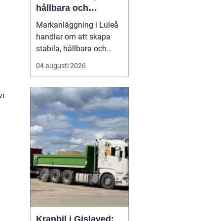
hållbara och
funktionella ytor
Markanläggning i Luleå
handlar om att skapa
stabila, hållbara och
funktionella ytor för
04 augusti 2026
bostäder, vägar,
gårdsplaner och
vi
ledningar i ett klimat
som ställer höga krav på
både planering och ut...
Kranbil i Gislaved: