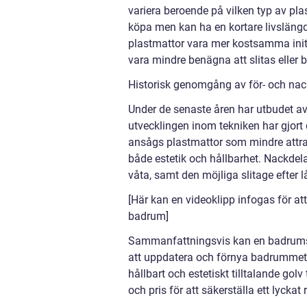
variera beroende på vilken typ av pl
köpa men kan ha en kortare livslängd
plastmattor vara mer kostsamma initi
vara mindre benägna att slitas eller 
Historisk genomgång av för- och nac
Under de senaste åren har utbudet a
utvecklingen inom tekniken har gjort 
ansågs plastmattor som mindre attrak
både estetik och hållbarhet. Nackdela
våta, samt den möjliga slitage efter
[Här kan en videoklipp infogas för att 
badrum]
Sammanfattningsvis kan en badrumsr
att uppdatera och förnya badrummet.
hållbart och estetiskt tilltalande golv
och pris för att säkerställa ett lyckat 