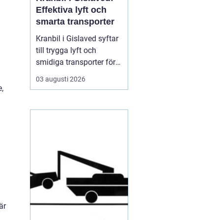
Effektiva lyft och
smarta transporter
Kranbil i Gislaved syftar
till trygga lyft och
smidiga transporter för
både privatpersoner och
03 augusti 2026
företag i
,
Gislavedsområdet. När
tunga byggmaterial,
maskiner eller containrar
ska flyttas spelar rätt
fordon och rätt ...
är