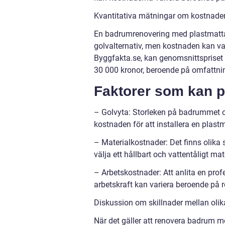
Kvantitativa mätningar om kostnade
En badrumrenovering med plastmatta
golvalternativ, men kostnaden kan var
Byggfakta.se, kan genomsnittspriset
30 000 kronor, beroende på omfattni
Faktorer som kan p
– Golvyta: Storleken på badrummet oc
kostnaden för att installera en plastma
– Materialkostnader: Det finns olika s
välja ett hållbart och vattentåligt mate
– Arbetskostnader: Att anlita en profe
arbetskraft kan variera beroende på r
Diskussion om skillnader mellan olik
När det gäller att renovera badrum med