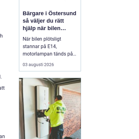
Bärgare i Östersund
så väljer du rätt
hjälp när bilen
stannar
ch
När bilen plötsligt
stannar på E14,
motorlampan tänds på
väg hem från fjällen eller
03 augusti 2026
en tung lastbil fastnar i
en isig backe kan
.
minuter kännas som
att
timmar. En
pålitlig
bärgare Östersund blir...
kan