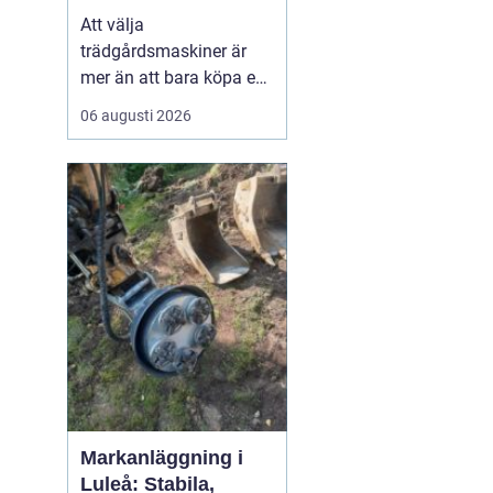
effektiv och hållbar
Att välja
trädgård
trädgårdsmaskiner är
mer än att bara köpa en
gräsklippare eller en
06 augusti 2026
trimmer. För den som
bor i norra Bohuslän,
med kustklimat,
kuperade tomter och
mycket sten, spelar
lokala förhålland...
Markanläggning i
Luleå: Stabila,