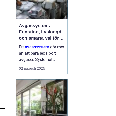
Avgassystem:
Funktion, livslängd
och smarta val för
bilägare
Ett
avgassystem
gör mer
än att bara leda bort
avgaser. Systemet
dämpar ljud, minskar
02 augusti 2026
skadliga utsläpp och
skyddar både motor och
passagerare. När
avgassystemet fungerar
som det ...