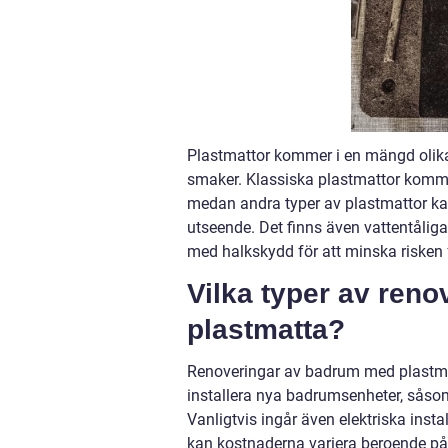
Plastmattor kommer i en mängd olika 
smaker. Klassiska plastmattor komme
medan andra typer av plastmattor kan e
utseende. Det finns även vattentålig
med halkskydd för att minska risken f
Vilka typer av reno
plastmatta?
Renoveringar av badrum med plastmat
installera nya badrumsenheter, såsom
Vanligtvis ingår även elektriska insta
kan kostnaderna variera beroende på