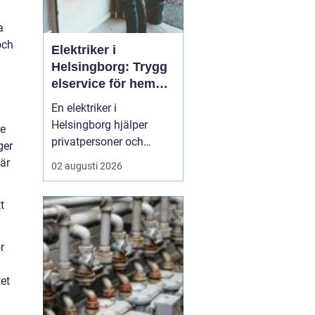
a
och
Elektriker i
Helsingborg: Trygg
elservice för hem
och företag
En elektriker i
Helsingborg hjälper
re
privatpersoner och
ger
företag med trygg, säker
 är
02 augusti 2026
och effektiv elservice.
Det handlar om allt från
t
enkla reparationer och
byte av uttag till
kompletta
r
elinstallationer,
felsökning vid akuta
tet
fel,...