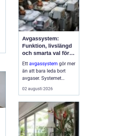
Avgassystem:
Funktion, livslängd
och smarta val för
bilägare
Ett
avgassystem
gör mer
än att bara leda bort
avgaser. Systemet
dämpar ljud, minskar
02 augusti 2026
skadliga utsläpp och
skyddar både motor och
passagerare. När
avgassystemet fungerar
som det ...