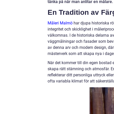
tänka på när man anlitar en målare.
En Tradition av Fä
Måleri Malmö
har djupa historiska röt
integritet och skicklighet i måleripro
välkomnas. I de historiska delarna a
väggmålningar och fasader som beva
av denna arv och modern design, där 
mästerverk som att skapa nya i dagen
När det kommer till din egen bostad el
skapa rätt stämning och atmosfär. En
reflekterar ditt personliga uttryck el
ofta variabla klimat för att säkerställ