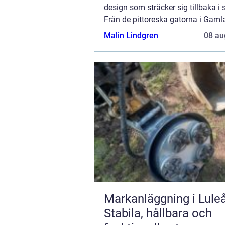
design som sträcker sig tillbaka i s
Från de pittoreska gatorna i Gaml
till de moderna byggnaderna som
Malin Lindgren
08 au
stadens silhuett id...
Markanläggning i Luleå
Stabila, hållbara och