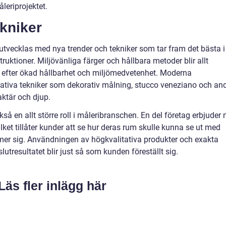
eriprojektet.
kniker
utvecklas med nya trender och tekniker som tar fram det bästa i
ktioner. Miljövänliga färger och hållbara metoder blir allt
n efter ökad hållbarhet och miljömedvetenhet. Moderna
reativa tekniker som dekorativ målning, stucco veneziano och an
aktär och djup.
kså en allt större roll i måleribranschen. En del företag erbjuder 
ilket tillåter kunder att se hur deras rum skulle kunna se ut med
mer sig. Användningen av högkvalitativa produkter och exakta
lutresultatet blir just så som kunden föreställt sig.
Läs fler inlägg här