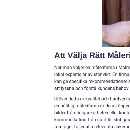
Att Välja Rätt Måler
När man väljer en målerifirma i Malmö
lokal expertis är av stor vikt. En 
kan ge specifika rekommendationer s
att lyssna och förstå kundens behov 
Utöver detta är kvalitet och hantver
en pålitlig målerifirma är deras öppe
bilder från tidigare arbeten eller kon
kommunikation från start till slut gar
företaget följer alla relevanta säkerh