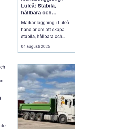
Luleå: Stabila,
hållbara och
funktionella ytor
Markanläggning i Luleå
handlar om att skapa
stabila, hållbara och
funktionella ytor för
04 augusti 2026
bostäder, vägar,
gårdsplaner och
ledningar i ett klimat
och
som ställer höga krav på
både planering och ut...
an
å
åde