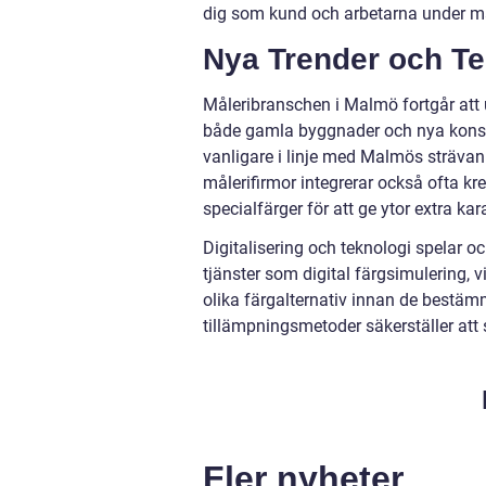
dig som kund och arbetarna under mål
Nya Trender och Te
Måleribranschen i Malmö fortgår att 
både gamla byggnader och nya konstru
vanligare i linje med Malmös sträva
målerifirmor integrerar också ofta k
specialfärger för att ge ytor extra kar
Digitalisering och teknologi spelar oc
tjänster som digital färgsimulering, v
olika färgalternativ innan de bestäm
tillämpningsmetoder säkerställer att s
Fler nyheter