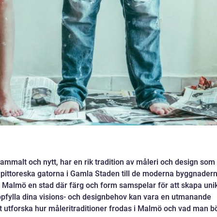
malt och nytt, har en rik tradition av måleri och design som
 de pittoreska gatorna i Gamla Staden till de moderna byggnader
r Malmö en stad där färg och form samspelar för att skapa uni
t uppfylla dina visions- och designbehov kan vara en utmanande
tt utforska hur måleritraditioner frodas i Malmö och vad man b