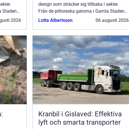
ekler.
design som sträcker sig tillbaka i sekler.
a Staden
Från de pittoreska gatorna i Gamla Staden
 formar
till de moderna byggnaderna som formar
gusti 2026
Lotta Albertsson
06 augusti 2026
stadens silhuett id...
:
Kranbil i Gislaved: Effektiva
lyft och smarta transporter