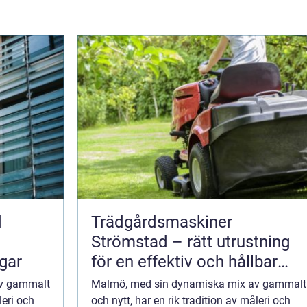
d
Trädgårdsmaskiner
Strömstad – rätt utrustning
ngar
för en effektiv och hållbar
trädgård
av gammalt
Malmö, med sin dynamiska mix av gammalt
leri och
och nytt, har en rik tradition av måleri och