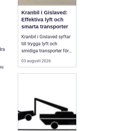
Kranbil i Gislaved:
Effektiva lyft och
smarta transporter
Kranbil i Gislaved syftar
till trygga lyft och
dra
smidiga transporter för
både privatpersoner och
03 augusti 2026
företag i
nu
Gislavedsområdet. När
tunga byggmaterial,
maskiner eller containrar
ska flyttas spelar rätt
fordon och rätt ...