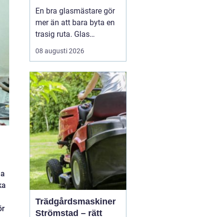
funktionella
En bra glasmästare gör
glaslösningar
mer än att bara byta en
trasig ruta. Glas
påverkar hur ett hem
08 augusti 2026
känns, hur mycket energi
som går åt och hur trygg
en balkong eller trappa
upplevs. När någon
söker efter Glasmästare
Bollebygd handlar det
ofta om mer än ett
snabbt...
na
ka
Trädgårdsmaskiner
ör
Strömstad – rätt