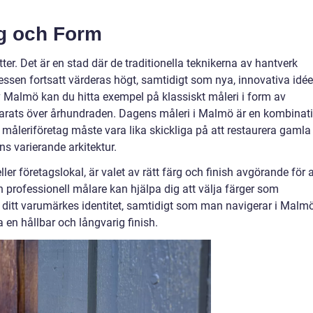
rg och Form
ter. Det är en stad där de traditionella teknikerna av hantverk
cessen fortsatt värderas högt, samtidigt som nya, innovativa idée
v Malmö kan du hitta exempel på klassiskt måleri i form av
rats över århundraden. Dagens måleri i Malmö är en kombinat
måleriföretag måste vara lika skickliga på att restaurera gamla
s varierande arkitektur.
ler företagslokal, är valet av rätt färg och finish avgörande för a
 professionell målare kan hjälpa dig att välja färger som
ler ditt varumärkes identitet, samtidigt som man navigerar i Malm
a en hållbar och långvarig finish.