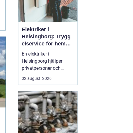
Elektriker i
Helsingborg: Trygg
elservice för hem
och företag
En elektriker i
Helsingborg hjälper
privatpersoner och
företag med trygg, säker
02 augusti 2026
och effektiv elservice.
Det handlar om allt från
enkla reparationer och
byte av uttag till
kompletta
elinstallationer,
felsökning vid akuta
fel,...