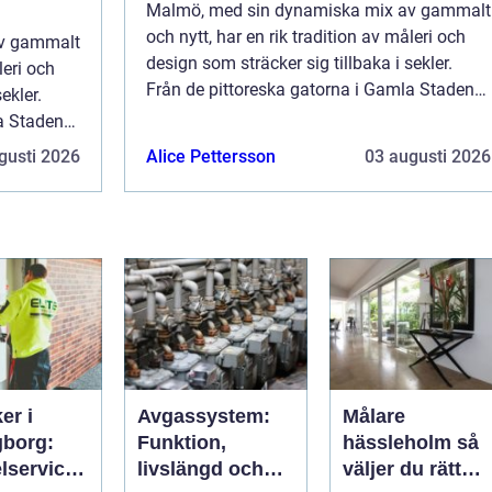
Malmö, med sin dynamiska mix av gammalt
och nytt, har en rik tradition av måleri och
av gammalt
design som sträcker sig tillbaka i sekler.
leri och
Från de pittoreska gatorna i Gamla Staden
ekler.
till de moderna byggnaderna som formar
a Staden
stadens silhuett id...
 formar
gusti 2026
Alice Pettersson
03 augusti 2026
er i
Avgassystem:
Målare
gborg:
Funktion,
hässleholm så
lservice
livslängd och
väljer du rätt