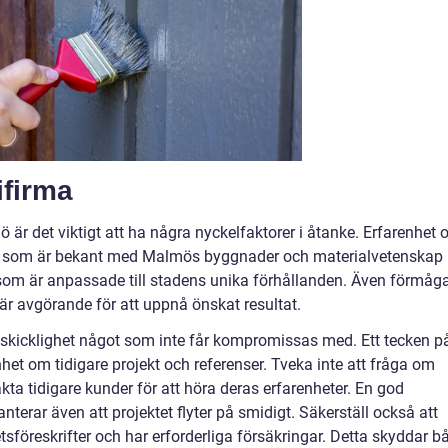
ifirma
 är det viktigt att ha några nyckelfaktorer i åtanke. Erfarenhet 
firma som är bekant med Malmös byggnader och materialvetenskap
om är anpassade till stadens unika förhållanden. Även förmåg
är avgörande för att uppnå önskat resultat.
ksskicklighet något som inte får kompromissas med. Ett tecken p
nhet om tidigare projekt och referenser. Tveka inte att fråga om
takta tidigare kunder för att höra deras erfarenheter. En god
anterar även att projektet flyter på smidigt. Säkerställ också att
etsföreskrifter och har erforderliga försäkringar. Detta skyddar b