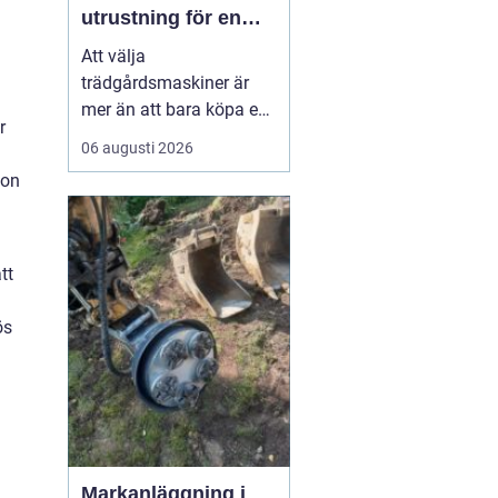
utrustning för en
effektiv och hållbar
Att välja
trädgård
trädgårdsmaskiner är
mer än att bara köpa en
r
gräsklippare eller en
06 augusti 2026
trimmer. För den som
ion
bor i norra Bohuslän,
med kustklimat,
kuperade tomter och
mycket sten, spelar
tt
lokala förhålland...
ös
Markanläggning i