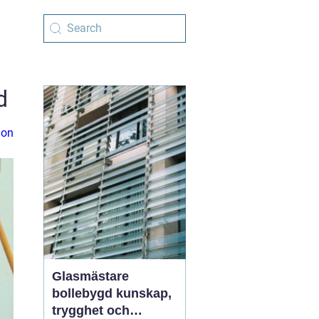
d
ion
Glasmästare
bollebygd kunskap,
trygghet och