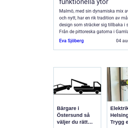
funktionella ytor
Malmö, med sin dynamiska mix 
och nytt, har en rik tradition av må
design som sträcker sig tillbaka i s
Från de pittoreska gatorna i Gaml
till de moderna byggnaderna som
Eva Sjöberg
04 au
stadens silhuett id...
Bärgare i
Elektrik
Östersund så
Helsin
väljer du rätt
Trygg e