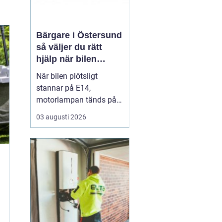
Bärgare i Östersund
så väljer du rätt
hjälp när bilen
stannar
När bilen plötsligt
stannar på E14,
motorlampan tänds på
väg hem från fjällen eller
03 augusti 2026
en tung lastbil fastnar i
en isig backe kan
minuter kännas som
timmar. En
pålitlig
bärgare Östersund blir...