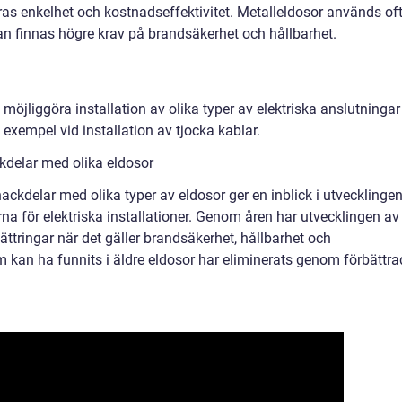
ras enkelhet och kostnadseffektivitet. Metalleldosor används oft
kan finnas högre krav på brandsäkerhet och hållbarhet.
t möjliggöra installation av olika typer av elektriska anslutningar
ll exempel vid installation av tjocka kablar.
kdelar med olika eldosor
ckdelar med olika typer av eldosor ger en inblick i utvecklinge
a för elektriska installationer. Genom åren har utvecklingen av
rbättringar när det gäller brandsäkerhet, hållbarhet och
som kan ha funnits i äldre eldosor har eliminerats genom förbättr