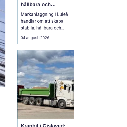
hållbara och
funktionella ytor
Markanläggning i Luleå
handlar om att skapa
stabila, hållbara och
funktionella ytor för
04 augusti 2026
bostäder, vägar,
gårdsplaner och
ledningar i ett klimat
som ställer höga krav på
både planering och ut...
Kranbil i Gislaved: