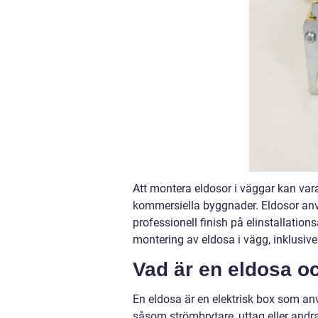
Att montera eldosor i väggar kan vara 
kommersiella byggnader. Eldosor anvä
professionell finish på elinstallation
montering av eldosa i vägg, inklusive
Vad är en eldosa oc
En eldosa är en elektrisk box som an
såsom strömbrytare, uttag eller andra