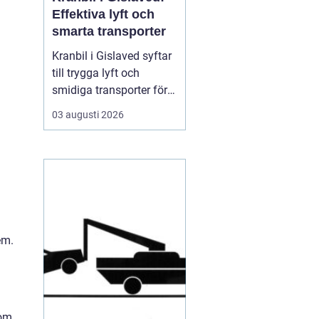
Effektiva lyft och
smarta transporter
Kranbil i Gislaved syftar
till trygga lyft och
smidiga transporter för
både privatpersoner och
03 augusti 2026
företag i
Gislavedsområdet. När
tunga byggmaterial,
maskiner eller containrar
ska flyttas spelar rätt
fordon och rätt ...
em.
som