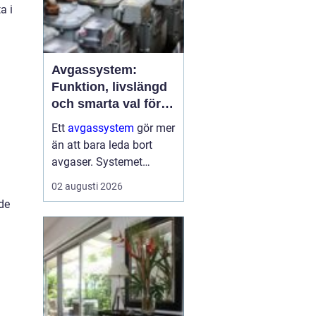
a i
Avgassystem:
Funktion, livslängd
och smarta val för
bilägare
Ett
avgassystem
gör mer
än att bara leda bort
n
avgaser. Systemet
dämpar ljud, minskar
02 augusti 2026
skadliga utsläpp och
ade
skyddar både motor och
passagerare. När
avgassystemet fungerar
som det ...