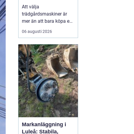
effektiv och hållbar
Att välja
trädgård
trädgårdsmaskiner är
mer än att bara köpa en
gräsklippare eller en
06 augusti 2026
trimmer. För den som
bor i norra Bohuslän,
med kustklimat,
kuperade tomter och
mycket sten, spelar
lokala förhålland...
Markanläggning i
Luleå: Stabila,