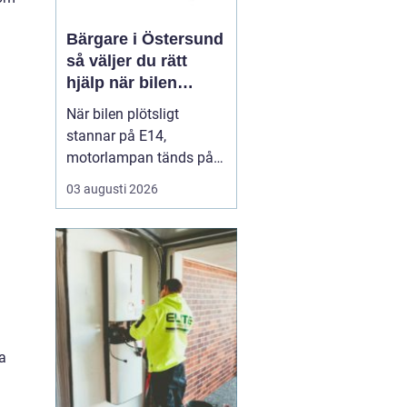
Bärgare i Östersund
så väljer du rätt
hjälp när bilen
stannar
När bilen plötsligt
stannar på E14,
motorlampan tänds på
väg hem från fjällen eller
03 augusti 2026
en tung lastbil fastnar i
en isig backe kan
minuter kännas som
d
timmar. En
pålitlig
bärgare Östersund blir...
a