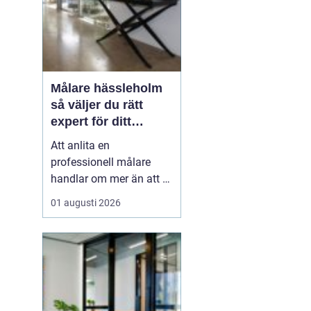
Målare hässleholm
så väljer du rätt
expert för ditt
måleriprojekt
Att anlita en
professionell målare
handlar om mer än att få
nya färger på väggarna.
01 augusti 2026
En kunnig hantverkare
kan förlänga livslängden
på husets ytor, höja
värdet på bostaden och
skapa miljöer som
känns både lugna och