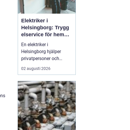
Elektriker i
Helsingborg: Trygg
elservice för hem
och företag
En elektriker i
Helsingborg hjälper
privatpersoner och
företag med trygg, säker
02 augusti 2026
och effektiv elservice.
Det handlar om allt från
enkla reparationer och
a
byte av uttag till
ens
kompletta
elinstallationer,
felsökning vid akuta
fel,...