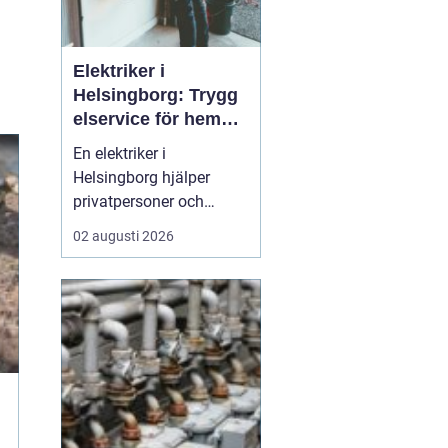
Elektriker i
Helsingborg: Trygg
elservice för hem
och företag
En elektriker i
Helsingborg hjälper
privatpersoner och
företag med trygg, säker
02 augusti 2026
och effektiv elservice.
Det handlar om allt från
enkla reparationer och
byte av uttag till
kompletta
elinstallationer,
felsökning vid akuta
fel,...