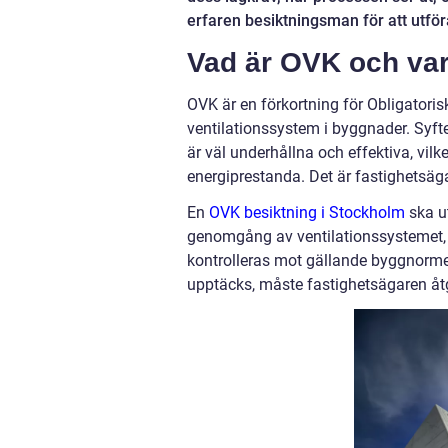
erfaren besiktningsman för att utför
Vad är OVK och varf
OVK är en förkortning för Obligatorisk
ventilationssystem i byggnader. Syft
är väl underhållna och effektiva, vil
energiprestanda. Det är fastighetsäga
En
OVK besiktning i Stockholm
ska u
genomgång av ventilationssystemet, frå
kontrolleras mot gällande byggnormer och
upptäcks, måste fastighetsägaren åtg