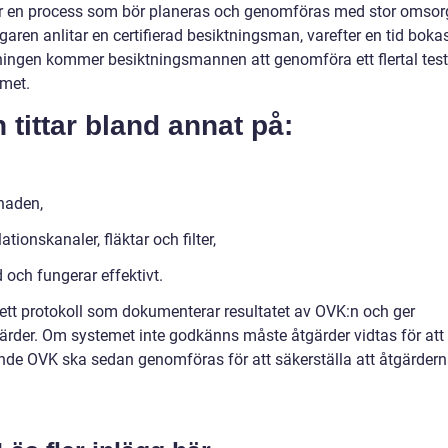
r en process som bör planeras och genomföras med stor omsor
aren anlitar en certifierad besiktningsman, varefter en tid boka
tningen kommer besiktningsmannen att genomföra ett flertal test
emet.
tittar bland annat på:
gnaden,
ionskanaler, fläktar och filter,
d och fungerar effektivt.
tt protokoll som dokumenterar resultatet av OVK:n och ger
ärder. Om systemet inte godkänns måste åtgärder vidtas för att
nde OVK ska sedan genomföras för att säkerställa att åtgärder