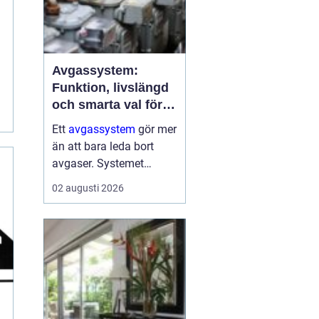
Avgassystem:
Funktion, livslängd
och smarta val för
bilägare
Ett
avgassystem
gör mer
än att bara leda bort
avgaser. Systemet
dämpar ljud, minskar
02 augusti 2026
skadliga utsläpp och
skyddar både motor och
passagerare. När
avgassystemet fungerar
som det ...