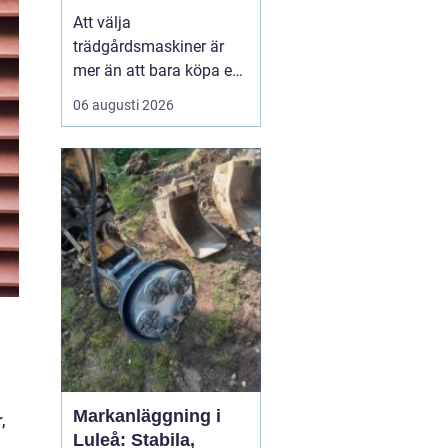
effektiv och hållbar
Att välja
trädgård
trädgårdsmaskiner är
mer än att bara köpa en
gräsklippare eller en
06 augusti 2026
trimmer. För den som
bor i norra Bohuslän,
med kustklimat,
kuperade tomter och
mycket sten, spelar
lokala förhålland...
Markanläggning i
,
Luleå: Stabila,