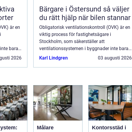
ktiva
Bärgare i Östersund så väljer
orter
du rätt hjälp när bilen stannar
OVK) är en
Obligatorisk ventilationskontroll (OVK) är en
i
viktig process för fastighetsägare i
Stockholm, som säkerställer att
inte bara
ventilationssystemen i byggnader inte bara
rar till
fungerar som de ska, utan också bidrar till
gusti 2026
Karl Lindgren
03 augusti 2026
en hälsosam ...
ystem:
Målare
Kontorsstäd i