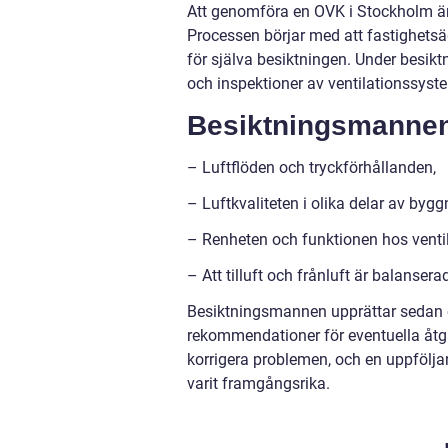
Att genomföra en OVK i Stockholm ä
Processen börjar med att fastighetsäg
för själva besiktningen. Under besik
och inspektioner av ventilationssyst
Besiktningsmannen 
– Luftflöden och tryckförhållanden,
– Luftkvaliteten i olika delar av byg
– Renheten och funktionen hos ventilat
– Att tilluft och frånluft är balansera
Besiktningsmannen upprättar sedan e
rekommendationer för eventuella åtg
korrigera problemen, och en uppfölja
varit framgångsrika.