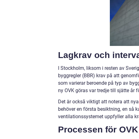
Lagkrav och interva
I Stockholm, liksom i resten av Sveri
byggregler (BBR) krav på att genomfö
som varierar beroende på typ av byggn
ny OVK göras var tredje till sjätte år f
Det är också viktigt att notera att ny
behöver en första besiktning, en så ka
ventilationssystemet uppfyller alla kr
Processen för OVK