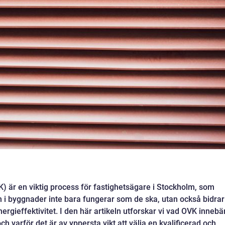
VK) är en viktig process för fastighetsägare i Stockholm, som
n i byggnader inte bara fungerar som de ska, utan också bidrar
rgieffektivitet. I den här artikeln utforskar vi vad OVK innebär
ch varför det är av yppersta vikt att välja en kvalificerad och