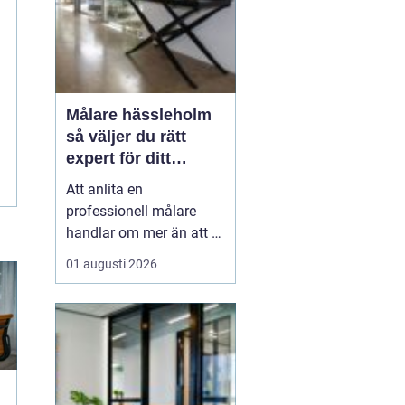
Målare hässleholm
så väljer du rätt
expert för ditt
måleriprojekt
Att anlita en
professionell målare
handlar om mer än att få
nya färger på väggarna.
01 augusti 2026
En kunnig hantverkare
kan förlänga livslängden
på husets ytor, höja
värdet på bostaden och
skapa miljöer som
känns både lugna och