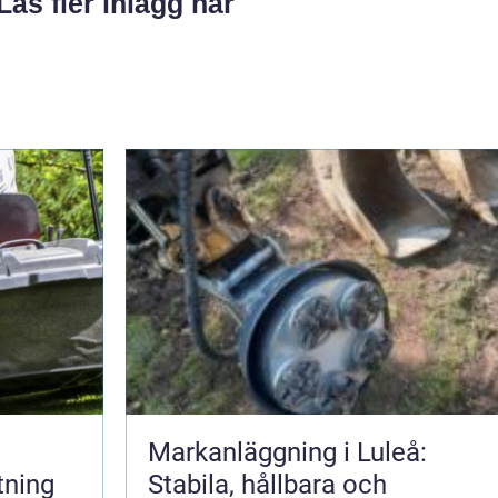
Läs fler inlägg här
Markanläggning i Luleå:
tning
Stabila, hållbara och