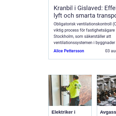
Kranbil i Gislaved: Effe
lyft och smarta transp
Obligatorisk ventilationskontroll (
viktig process för fastighetsägare 
Stockholm, som säkerställer att
ventilationssystemen i byggnader 
fungerar som de ska, utan också bid
Alice Pettersson
03 au
en hälsosam ...
Elektriker i
Avgass