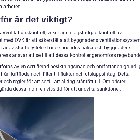
a arbetet.
ör är det viktigt?
 Ventilationskontroll, vilket är en lagstadgad kontroll av
et med OVK är att säkerställa att byggnadens ventilationssyste
ket är av stor betydelse för de boendes hälsa och byggnadens
rens ansvar att se till att dessa kontroller genomförs regelbund
tföras av en certifierad besiktningsman och omfattar en grundli
n luftflöden och filter till fläktar och utsläppsintag. Detta
 regler för att se till att allting står rätt till. Om brister
ärda dessa inom en viss tid för att undvika sanktioner.