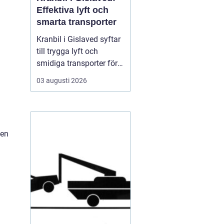
Effektiva lyft och
smarta transporter
Kranbil i Gislaved syftar
till trygga lyft och
smidiga transporter för
både privatpersoner och
03 augusti 2026
företag i
Gislavedsområdet. När
tunga byggmaterial,
maskiner eller containrar
 en
ska flyttas spelar rätt
fordon och rätt ...