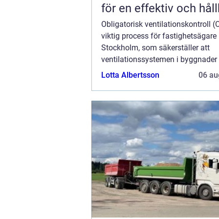
för en effektiv och hål
trädgård
Obligatorisk ventilationskontroll (
viktig process för fastighetsägare 
Stockholm, som säkerställer att
ventilationssystemen i byggnader 
fungerar som de ska, utan också bid
Lotta Albertsson
06 au
en hälsosam ...