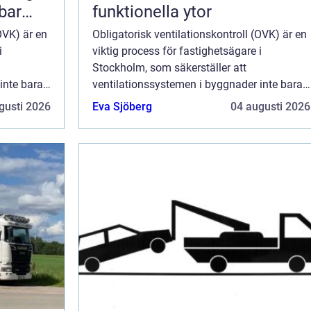
lbar
funktionella ytor
OVK) är en
Obligatorisk ventilationskontroll (OVK) är en
i
viktig process för fastighetsägare i
Stockholm, som säkerställer att
inte bara
ventilationssystemen i byggnader inte bara
rar till
fungerar som de ska, utan också bidrar till
gusti 2026
Eva Sjöberg
04 augusti 2026
en hälsosam ...