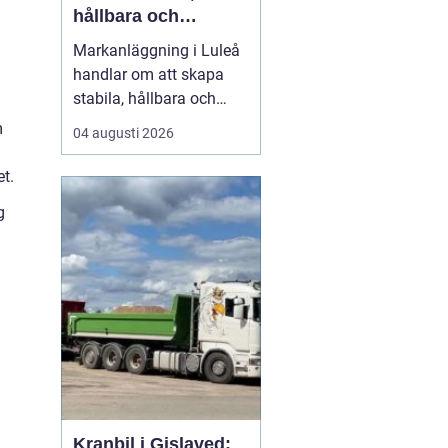
hållbara och
funktionella ytor
Markanläggning i Luleå
handlar om att skapa
stabila, hållbara och
funktionella ytor för
m
04 augusti 2026
bostäder, vägar,
gårdsplaner och
et.
ledningar i ett klimat
g
som ställer höga krav på
både planering och ut...
Kranbil i Gislaved: