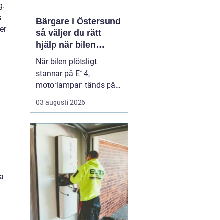
g.
s
Bärgare i Östersund
er
så väljer du rätt
hjälp när bilen
stannar
När bilen plötsligt
stannar på E14,
motorlampan tänds på
väg hem från fjällen eller
03 augusti 2026
en tung lastbil fastnar i
en isig backe kan
minuter kännas som
timmar. En
pålitlig
bärgare Östersund blir...
na