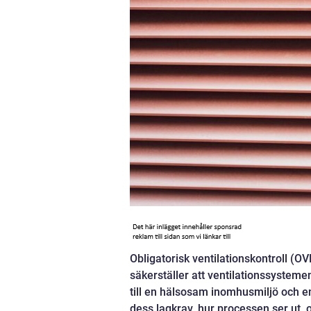
Obligatorisk ventilationskontroll (O
säkerställer att ventilationssysteme
till en hälsosam inomhusmiljö och ene
dess lagkrav, hur processen ser ut, o