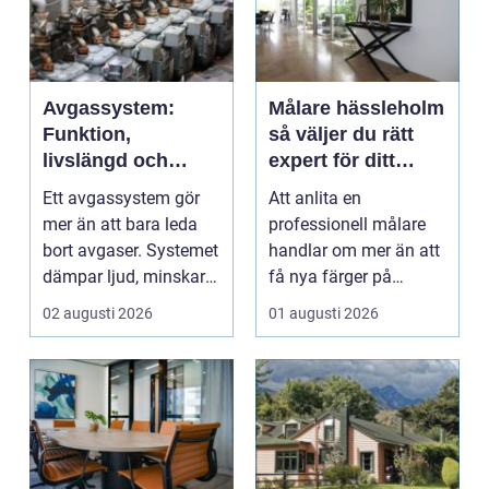
Avgassystem:
Målare hässleholm
Funktion,
så väljer du rätt
livslängd och
expert för ditt
smarta val för
måleriprojekt
Ett avgassystem gör
Att anlita en
bilägare
mer än att bara leda
professionell målare
bort avgaser. Systemet
handlar om mer än att
dämpar ljud, minskar
få nya färger på
...
väggarna. En kunnig
02 augusti 2026
01 augusti 2026
hantve...