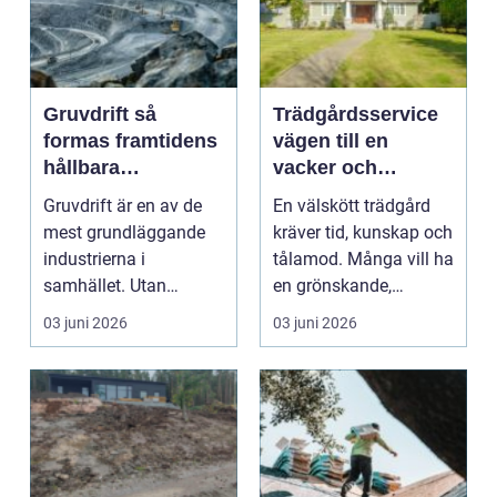
Gruvdrift så
Trädgårdsservice
formas framtidens
vägen till en
hållbara
vacker och
bergprojekt
lättskött trädgård
Gruvdrift är en av de
En välskött trädgård
mest grundläggande
kräver tid, kunskap och
industrierna i
tålamod. Många vill ha
samhället. Utan
en grönskande,
metaller och mineral
inbjudande utemil...
03 juni 2026
03 juni 2026
stannar...