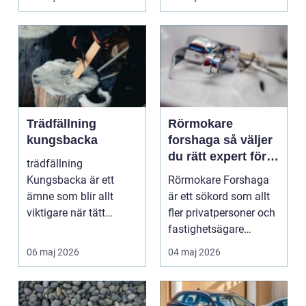
Trädfällning
Rörmokare
kungsbacka
forshaga så väljer
du rätt expert för
trädfällning
trygga vvs-arbeten
Kungsbacka är ett
Rörmokare Forshaga
ämne som blir allt
är ett sökord som allt
viktigare när tätt
fler privatpersoner och
bebyggda områden
fastighetsägare
växer samtidig...
använder när de be...
06 maj 2026
04 maj 2026