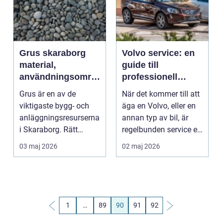
Grus skaraborg
Volvo service: en
material,
guide till
användningsområ
professionell
den och smarta val
bilvård
Grus är en av de
När det kommer till att
viktigaste bygg- och
äga en Volvo, eller en
anläggningsresurserna
annan typ av bil, är
i Skaraborg. Rätt
regelbunden service en
material avgör om en
av de vik...
03 maj 2026
02 maj 2026
u...
1
…
89
90
91
92