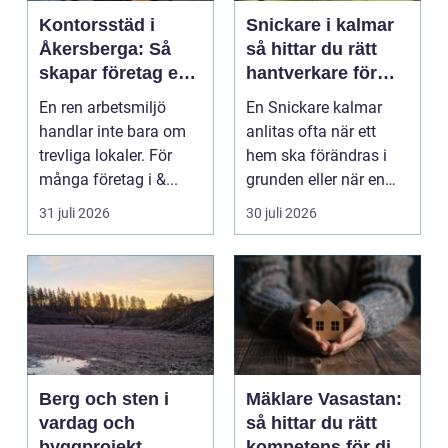
Kontorsstäd i
Snickare i kalmar
Åkersberga: Så
så hittar du rätt
skapar företag en
hantverkare för
ren, trygg och
ditt byggprojekt
En ren arbetsmiljö
En Snickare kalmar
effektiv
handlar inte bara om
anlitas ofta när ett
arbetsplats
trevliga lokaler. För
hem ska förändras i
många företag i &...
grunden eller när en
detalj äntligen sk...
31 juli 2026
30 juli 2026
Berg och sten i
Mäklare Vasastan:
vardag och
så hittar du rätt
byggprojekt
kompetens för din