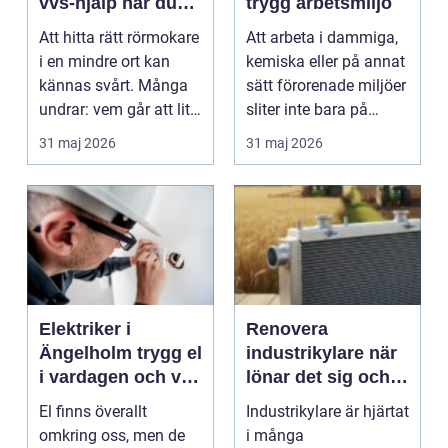
vvs-hjälp när du
trygg arbetsmiljö
verkligen behöver
Att hitta rätt rörmokare
Att arbeta i dammiga,
den
i en mindre ort kan
kemiska eller på annat
kännas svårt. Många
sätt förorenade miljöer
undrar: vem går att lita
sliter inte bara på
på, vem ko...
kroppen här...
31 maj 2026
31 maj 2026
Elektriker i
Renovera
Ängelholm trygg el
industrikylare när
i vardagen och vid
lönar det sig och
renovering
hur går det till?
El finns överallt
Industrikylare är hjärtat
omkring oss, men de
i många