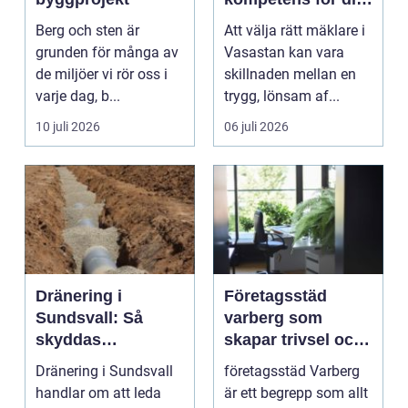
bostadsaffär
Berg och sten är
Att välja rätt mäklare i
grunden för många av
Vasastan kan vara
de miljöer vi rör oss i
skillnaden mellan en
varje dag, b...
trygg, lönsam af...
10 juli 2026
06 juli 2026
Dränering i
Företagsstäd
Sundsvall: Så
varberg som
skyddas
skapar trivsel och
husgrunden mot
professionalism
Dränering i Sundsvall
företagsstäd Varberg
fukt
handlar om att leda
är ett begrepp som allt