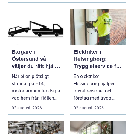
Bärgare i
Elektriker i
Östersund så
Helsingborg:
väljer du rätt hjälp
Trygg elservice för
när bilen stannar
hem och företag
När bilen plötsligt
En elektriker i
stannar på E14,
Helsingborg hjälper
motorlampan tänds på
privatpersoner och
väg hem från fjällen
företag med trygg,
eller en tung lastbil ...
säker och e...
03 augusti 2026
02 augusti 2026