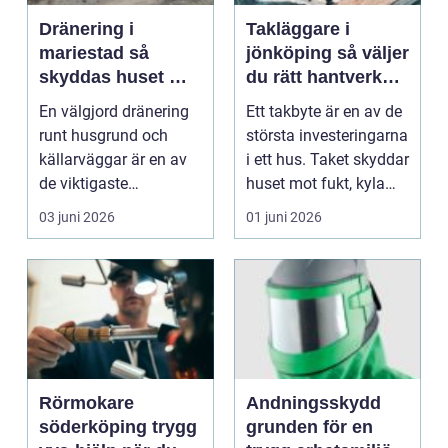
Dränering i
Takläggare i
mariestad så
jönköping så väljer
skyddas huset mot
du rätt hantverkare
fukt på riktigt
för ett tryggt
En välgjord dränering
Ett takbyte är en av de
takbyte
runt husgrund och
största investeringarna
källarväggar är en av
i ett hus. Taket skyddar
de viktigaste
huset mot fukt, kyla
investeringarna för en
och vi...
03 juni 2026
01 juni 2026
t...
Rörmokare
Andningsskydd
söderköping trygg
grunden för en