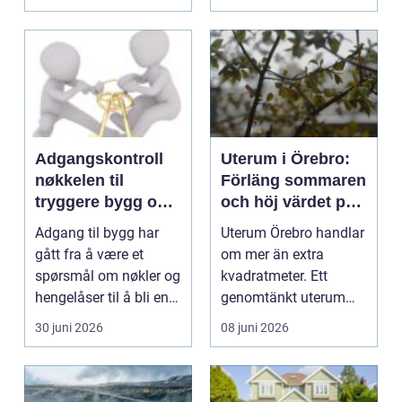
Adgangskontroll
Uterum i Örebro:
nøkkelen til
Förläng sommaren
tryggere bygg og
och höj värdet på
smartere drift
hemmet
Adgang til bygg har
Uterum Örebro handlar
gått fra å være et
om mer än extra
spørsmål om nøkler og
kvadratmeter. Ett
hengelåser til å bli en
genomtänkt uterum
del av helhetli...
skapar en l...
30 juni 2026
08 juni 2026