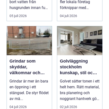
bort vatten från
fler lokala företag
husgrunden innan fukt
förknippar med
hinner o...
struktur, trivsel oc...
05 juli 2026
04 juli 2026
Grindar som
Golvläggning
skyddar,
stockholm
välkomnar och
kunskap, stil och
formar din utemiljö
hållbar kvalitet
Grindar är mer än bara
Golvet sätter tonen i ett
en öppning i ett
helt hem. Rätt material,
stängsel. De styr flödet
bra planering och
av mä...
noggrant hantverk gör
skillnade...
04 juli 2026
02 juli 2026