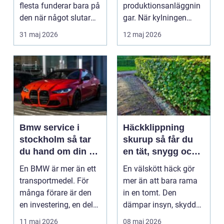
flesta funderar bara på
produktionsanläggnin
den när något slutar
gar. När kylningen
fungera. En proff...
fungerar bra är den
31 maj 2026
12 maj 2026
ofta os...
Bmw service i
Häckklippning
stockholm så tar
skurup så får du
du hand om din bil
en tät, snygg och
på rätt sätt
hållbar häck
En BMW är mer än ett
En välskött häck gör
transportmedel. För
mer än att bara rama
många förare är den
in en tomt. Den
en investering, en del
dämpar insyn, skyddar
av vardagen och ...
mot vind, ger en lug...
11 maj 2026
08 maj 2026