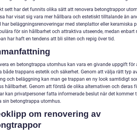
kt sett har det funnits olika sätt att renovera betongtrappor uto
a har visat sig vara mer hållbara och estetiskt tilltalande än and
 har beläggningsrenoveringar med stenplattor eller keramiska pl
opulära för sin hållbarhet och attraktiva utseende, medan enbart
an har haft en tendens att bli sliten och repig över tid.
manfattning
overa en betongtrappa utomhus kan vara en givande uppgift för 
a både trappans estetik och säkerhet. Genom att välja rätt typ a
ing och beläggning kan man ge trappan en ny look samtidigt 
s hållbarhet. Genom att förstå de olika alternativen och deras f
r kan privatpersoner fatta informerade beslut när det kommer til
a sin betongtrappa utomhus.
eoklipp om renovering av
ongtrappor