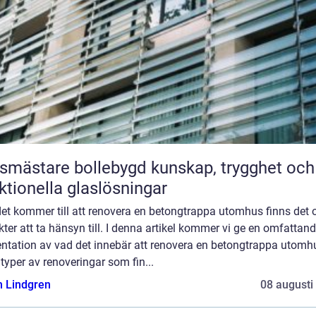
stare bollebygd kunskap, trygghet och
ktionella glaslösningar
et kommer till att renovera en betongtrappa utomhus finns det o
ter att ta hänsyn till. I denna artikel kommer vi ge en omfattan
entation av vad det innebär att renovera en betongtrappa utomh
 typer av renoveringar som fin...
n Lindgren
08 augusti