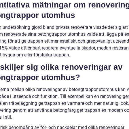
ntitativa mätningar om renoverin
ongtrappor utomhus
en undersökning gjord bland privata renoverare visade det sig at
 renoverade sina betongtrappor utomhus valde att lägga på en
ng för att ge trappan ett mer estetiskt och greppvänligt utseend
15% valde att enbart reparera eventuella skador, medan restera
t bygga om eller förstärka trappan.
skiljer sig olika renoveringar av
ongtrappor utomhus?
derna mellan olika renoveringar av betongtrappor utomhus kan 
 både i utseende och funktion. Till exempel kan en renovering g
å en träbeläggning ge trappan en varmare och mer naturlig loo
vering genom att använda betongfärg ger trappan en modern o
ll stil.
orisk genomgång av för- och nackdelar med olika renoveringar