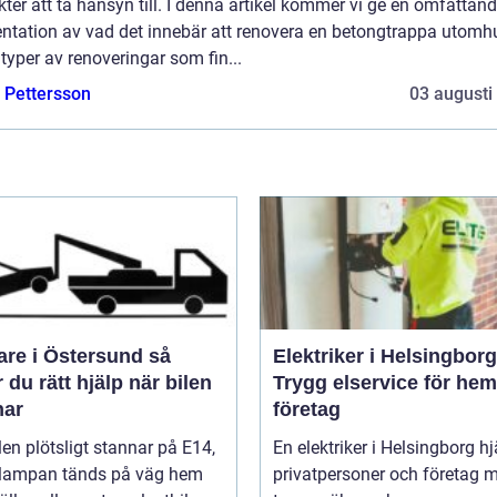
ter att ta hänsyn till. I denna artikel kommer vi ge en omfattan
entation av vad det innebär att renovera en betongtrappa utomh
 typer av renoveringar som fin...
e Pettersson
03 augusti
re i Östersund så
Elektriker i Helsingborg
r du rätt hjälp när bilen
Trygg elservice för he
nar
företag
len plötsligt stannar på E14,
En elektriker i Helsingborg hj
lampan tänds på väg hem
privatpersoner och företag 