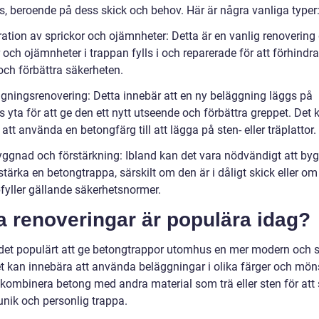
, beroende på dess skick och behov. Här är några vanliga typer
ration av sprickor och ojämnheter: Detta är en vanlig renovering
 och ojämnheter i trappan fylls i och reparerade för att förhindra
och förbättra säkerheten.
ggningsrenovering: Detta innebär att en ny beläggning läggs på
 yta för att ge den ett nytt utseende och förbättra greppet. Det 
n att använda en betongfärg till att lägga på sten- eller träplattor.
ggnad och förstärkning: Ibland kan det vara nödvändigt att b
rstärka en betongtrappa, särskilt om den är i dåligt skick eller o
pfyller gällande säkerhetsnormer.
a renoveringar är populära idag?
 det populärt att ge betongtrappor utomhus en mer modern och st
et kan innebära att använda beläggningar i olika färger och möns
t kombinera betong med andra material som trä eller sten för att
unik och personlig trappa.