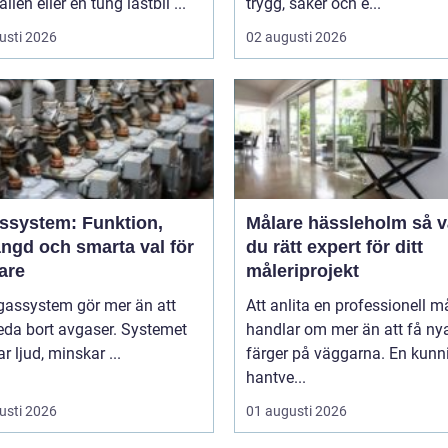
ällen eller en tung lastbil ...
trygg, säker och e...
usti 2026
02 augusti 2026
ssystem: Funktion,
Målare hässleholm så väljer
ängd och smarta val för
du rätt expert för ditt
are
måleriprojekt
gassystem gör mer än att
Att anlita en professionell m
eda bort avgaser. Systemet
handlar om mer än att få ny
 ljud, minskar ...
färger på väggarna. En kunn
hantve...
usti 2026
01 augusti 2026