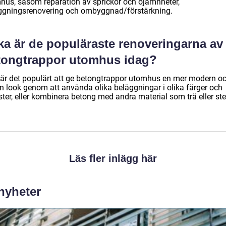
hus, såsom reparation av sprickor och ojämnheter,
ggningsrenovering och ombyggnad/förstärkning.
ka är de populäraste renoveringarna av
tongtrappor utomhus idag?
 är det populärt att ge betongtrappor utomhus en mer modern o
en look genom att använda olika beläggningar i olika färger och
ter, eller kombinera betong med andra material som trä eller ste
Läs fler inlägg här
 nyheter