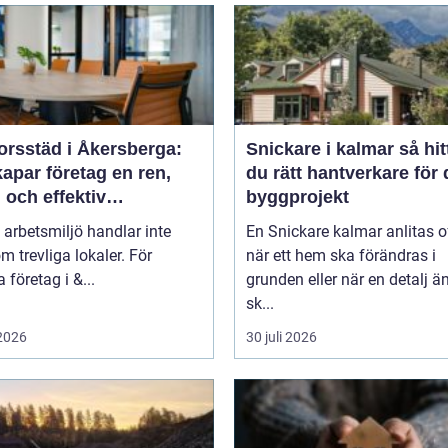
orsstäd i Åkersberga:
Snickare i kalmar så hittar
apar företag en ren,
du rätt hantverkare för d
 och effektiv
byggprojekt
splats
 arbetsmiljö handlar inte
En Snickare kalmar anlitas o
m trevliga lokaler. För
när ett hem ska förändras i
företag i &...
grunden eller när en detalj äntligen
sk...
 2026
30 juli 2026