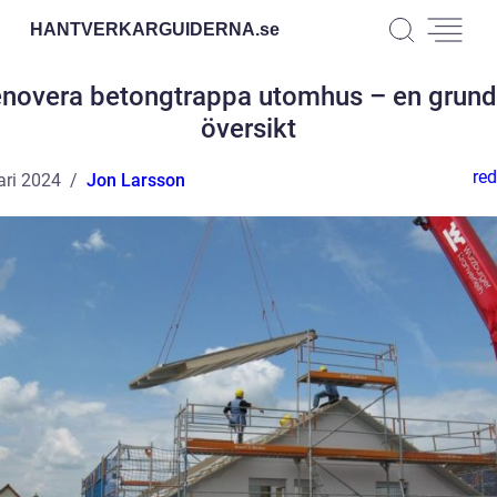
HANTVERKARGUIDERNA.
se
novera betongtrappa utomhus – en grund
översikt
red
ari 2024
Jon Larsson