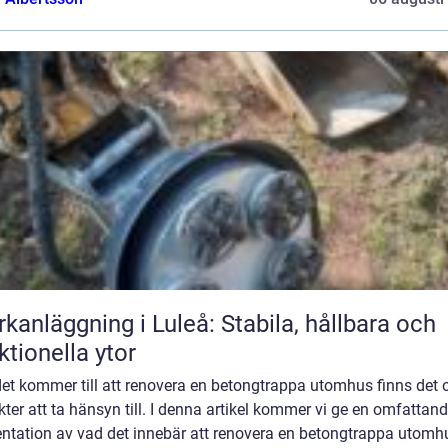
kanläggning i Luleå: Stabila, hållbara och
ktionella ytor
et kommer till att renovera en betongtrappa utomhus finns det o
ter att ta hänsyn till. I denna artikel kommer vi ge en omfattan
entation av vad det innebär att renovera en betongtrappa utomh