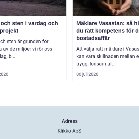
 och sten i vardag och
Mäklare Vasastan: så hi
projekt
du rätt kompetens för d
bostadsaffär
ch sten är grunden för
av de miljöer vi rör oss i
Att välja rätt mäklare i Vasa
ag, b...
kan vara skillnaden mellan 
trygg, lönsam af...
 2026
06 juli 2026
Adress