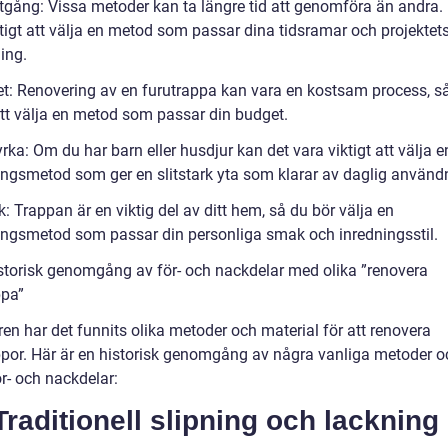
tgång: Vissa metoder kan ta längre tid att genomföra än andra.
ktigt att välja en metod som passar dina tidsramar och projektet
ing.
t: Renovering av en furutrappa kan vara en kostsam process, så
 att välja en metod som passar din budget.
yrka: Om du har barn eller husdjur kan det vara viktigt att välja e
ingsmetod som ger en slitstark yta som klarar av daglig använd
k: Trappan är en viktig del av ditt hem, så du bör välja en
ingsmetod som passar din personliga smak och inredningsstil.
istorisk genomgång av för- och nackdelar med olika ”renovera
ppa”
en har det funnits olika metoder och material för att renovera
ppor. Här är en historisk genomgång av några vanliga metoder o
r- och nackdelar:
Traditionell slipning och lackning