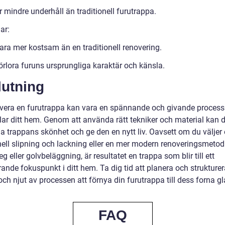
 mindre underhåll än traditionell furutrappa.
ar:
ara mer kostsam än en traditionell renovering.
örlora furuns ursprungliga karaktär och känsla.
lutning
overa en furutrappa kan vara en spännande och givande proces
lar ditt hem. Genom att använda rätt tekniker och material kan 
la trappans skönhet och ge den en nytt liv. Oavsett om du väljer
onell slipning och lackning eller en mer modern renoveringsmeto
eg eller golvbeläggning, är resultatet en trappa som blir till ett
nde fokuspunkt i ditt hem. Ta dig tid att planera och strukturera
och njut av processen att förnya din furutrappa till dess forna gl
FAQ