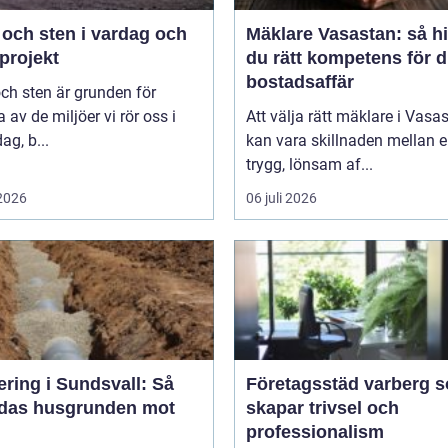
 och sten i vardag och
Mäklare Vasastan: så hi
projekt
du rätt kompetens för d
bostadsaffär
ch sten är grunden för
av de miljöer vi rör oss i
Att välja rätt mäklare i Vasa
ag, b...
kan vara skillnaden mellan 
trygg, lönsam af...
 2026
06 juli 2026
ring i Sundsvall: Så
Företagsstäd varberg 
das husgrunden mot
skapar trivsel och
professionalism