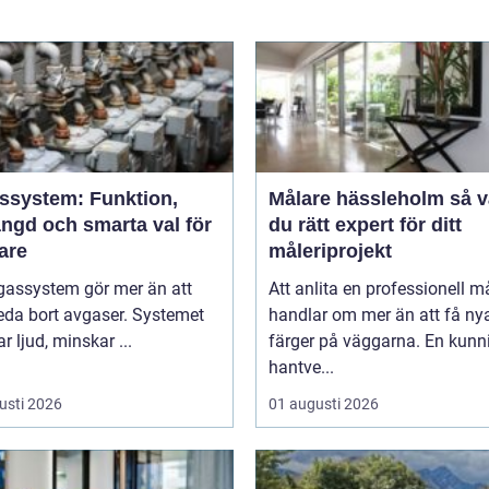
ssystem: Funktion,
Målare hässleholm så väljer
ängd och smarta val för
du rätt expert för ditt
are
måleriprojekt
gassystem gör mer än att
Att anlita en professionell m
eda bort avgaser. Systemet
handlar om mer än att få ny
 ljud, minskar ...
färger på väggarna. En kunn
hantve...
usti 2026
01 augusti 2026