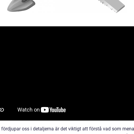
 fördjupar oss i detaljerna är det viktigt att förstå vad som me