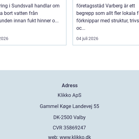
ring i Sundsvall handlar om
företagsstäd Varberg är ett
da bort vatten från
begrepp som allt fler lokala 
nden innan fukt hinner o...
förknippar med struktur, trivs
oc...
 2026
04 juli 2026
Adress
web:
www.klikko.dk