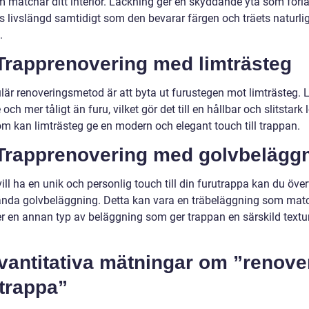
m matchar ditt interiör. Lackning ger en skyddande yta som förl
s livslängd samtidigt som den bevarar färgen och träets naturli
.
 Trapprenovering med limträsteg
lär renoveringsmetod är att byta ut furustegen mot limträsteg. L
 och mer tåligt än furu, vilket gör det till en hållbar och slitstark 
m kan limträsteg ge en modern och elegant touch till trappan.
 Trapprenovering med golvbelägg
ll ha en unik och personlig touch till din furutrappa kan du öve
ända golvbeläggning. Detta kan vara en träbeläggning som matc
ler en annan typ av beläggning som ger trappan en särskild textu
vantitativa mätningar om ”renove
trappa”