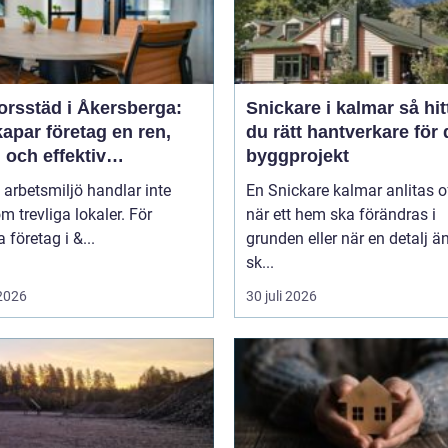
orsstäd i Åkersberga:
Snickare i kalmar så hittar
apar företag en ren,
du rätt hantverkare för d
 och effektiv
byggprojekt
splats
 arbetsmiljö handlar inte
En Snickare kalmar anlitas o
m trevliga lokaler. För
när ett hem ska förändras i
företag i &...
grunden eller när en detalj äntligen
sk...
 2026
30 juli 2026