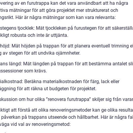
overing av en furutrappa kan det vara användbart att ha några
tiva mätningar för att göra projektet mer strukturerat och
gsrikt. Här är några mätningar som kan vara relevanta:
tegens tjocklek: Mät tjockleken på furustegen för att säkerställ
äckligt robusta och inte är uttjänta.
öjd: Mät höjden på trappan för att planera eventuell trimning el
g av stegen för att undvika ojämnheter.
ans längd: Mät längden på trappan för att bestämma antalet sli
ssessioner som krävs.
ialkostnad: Beräkna materialkostnaden för färg, lack eller
ggning för att räkna ut budgeten för projektet.
skussion om hur olika ”renovera furutrappa” skiljer sig från var
iktigt att förstå att olika renoveringsmetoder kan ge olika result
a påverkan på trappans utseende och hållbarhet. Här är några fa
rväga vid val av renoveringsmetod: