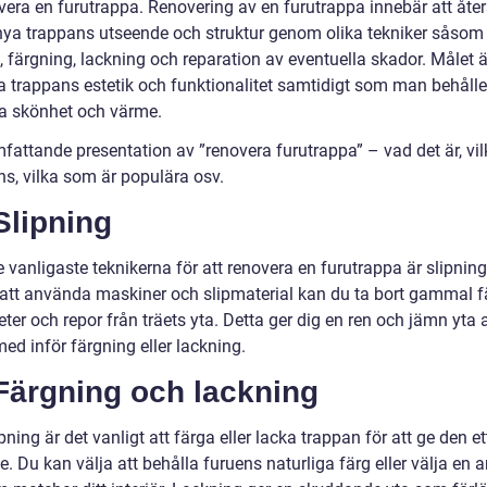
vera en furutrappa. Renovering av en furutrappa innebär att åter
nya trappans utseende och struktur genom olika tekniker såsom
, färgning, lackning och reparation av eventuella skador. Målet ä
a trappans estetik och funktionalitet samtidigt som man behåller
ga skönhet och värme.
fattande presentation av ”renovera furutrappa” – vad det är, vil
ns, vilka som är populära osv.
Slipning
 vanligaste teknikerna för att renovera en furutrappa är slipning
tt använda maskiner och slipmaterial kan du ta bort gammal f
er och repor från träets yta. Detta ger dig en ren och jämn yta a
ed inför färgning eller lackning.
Färgning och lackning
ipning är det vanligt att färga eller lacka trappan för att ge den et
. Du kan välja att behålla furuens naturliga färg eller välja en 