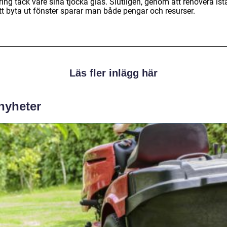
ring tack vare sina tjocka glas. Slutligen, genom att renovera istä
tt byta ut fönster sparar man både pengar och resurser.
Läs fler inlägg här
 nyheter