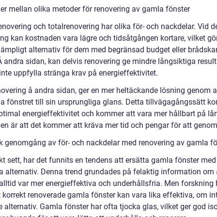
der mellan olika metoder för renovering av gamla fönster
enovering och totalrenovering har olika för- och nackdelar. Vid d
ng kan kostnaden vara lägre och tidsåtgången kortare, vilket gör 
 lämpligt alternativ för dem med begränsad budget eller brådsk
Å andra sidan, kan delvis renovering ge mindre långsiktiga resul
nte uppfylla stränga krav på energieffektivitet.
novering å andra sidan, ger en mer heltäckande lösning genom a
la fönstret till sin ursprungliga glans. Detta tillvägagångssätt 
ptimal energieffektivitet och kommer att vara mer hållbart på lån
en är att det kommer att kräva mer tid och pengar för att genom
sk genomgång av för- och nackdelar med renovering av gamla fö
kt sett, har det funnits en tendens att ersätta gamla fönster med
 alternativ. Denna trend grundades på felaktig information om 
alltid var mer energieffektiva och underhållsfria. Men forskning 
t korrekt renoverade gamla fönster kan vara lika effektiva, om in
 alternativ. Gamla fönster har ofta tjocka glas, vilket ger god iso