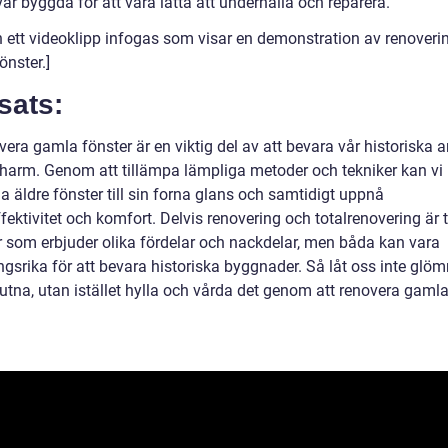
ar byggda för att vara lätta att underhålla och reparera.
n ett videoklipp infogas som visar en demonstration av renoveri
önster.]
sats:
vera gamla fönster är en viktig del av att bevara vår historiska 
charm. Genom att tillämpa lämpliga metoder och tekniker kan vi
la äldre fönster till sin forna glans och samtidigt uppnå
fektivitet och komfort. Delvis renovering och totalrenovering är 
 som erbjuder olika fördelar och nackdelar, men båda kan vara
gsrika för att bevara historiska byggnader. Så låt oss inte glö
lutna, utan istället hylla och vårda det genom att renovera gaml