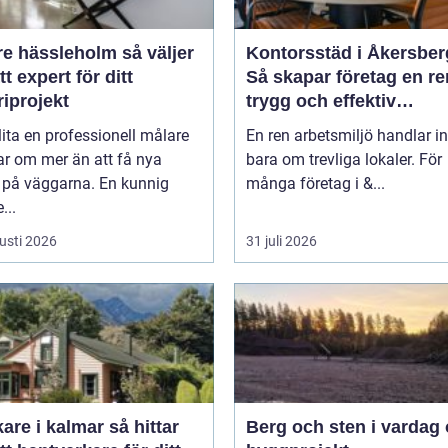
hässleholm så väljer
Kontorsstäd i Åkersber
tt expert för ditt
Så skapar företag en re
iprojekt
trygg och effektiv
arbetsplats
lita en professionell målare
En ren arbetsmiljö handlar in
ar om mer än att få nya
bara om trevliga lokaler. För
r på väggarna. En kunnig
många företag i &...
...
usti 2026
31 juli 2026
e i kalmar så hittar
Berg och sten i vardag