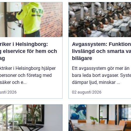
riker i Helsingborg:
Avgassystem: Funktion
g elservice för hem och
livslängd och smarta va
ag
bilägare
ktriker i Helsingborg hjälper
Ett avgassystem gör mer än 
tpersoner och företag med
bara leda bort avgaser. Sys
 säker och e...
dämpar ljud, minskar ...
usti 2026
02 augusti 2026