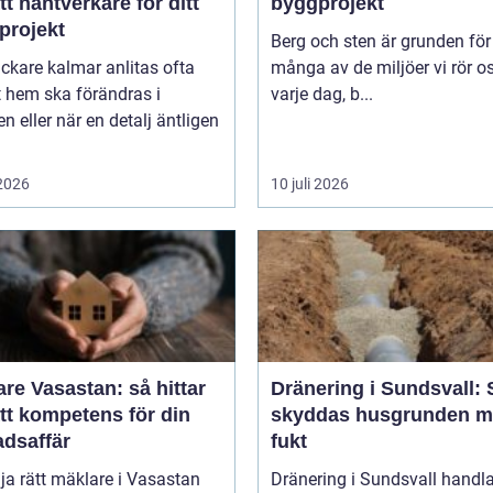
tt hantverkare för ditt
byggprojekt
projekt
Berg och sten är grunden för
ckare kalmar anlitas ofta
många av de miljöer vi rör os
t hem ska förändras i
varje dag, b...
lj äntligen
 2026
10 juli 2026
re Vasastan: så hittar
Dränering i Sundsvall: 
tt kompetens för din
skyddas husgrunden m
adsaffär
fukt
lja rätt mäklare i Vasastan
Dränering i Sundsvall handl