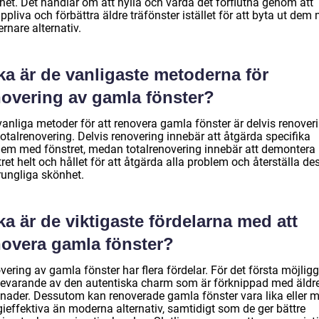
het. Det handlar om att hylla och vårda det förflutna genom att
ppliva och förbättra äldre träfönster istället för att byta ut dem
rnare alternativ.
ka är de vanligaste metoderna för
novering av gamla fönster?
vanliga metoder för att renovera gamla fönster är delvis renover
otalrenovering. Delvis renovering innebär att åtgärda specifika
lem med fönstret, medan totalrenovering innebär att demontera
ret helt och hållet för att åtgärda alla problem och återställa de
rungliga skönhet.
ka är de viktigaste fördelarna med att
novera gamla fönster?
ering av gamla fönster har flera fördelar. För det första möjlig
bevarande av den autentiska charm som är förknippad med äldr
nader. Dessutom kan renoverade gamla fönster vara lika eller m
gieffektiva än moderna alternativ, samtidigt som de ger bättre