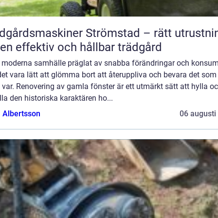
dgårdsmaskiner Strömstad – rätt utrustni
 en effektiv och hållbar trädgård
rt moderna samhälle präglat av snabba förändringar och konsu
et vara lätt att glömma bort att återuppliva och bevara det som
var. Renovering av gamla fönster är ett utmärkt sätt att hylla o
la den historiska karaktären ho...
a Albertsson
06 augusti