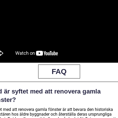
FAQ
 är syftet med att renovera gamla
nster?
et med att renovera gamla fönster är att bevara den historiska
ktären hos äldre byggnader och återställa deras ursprungliga