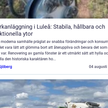
kanläggning i Luleå: Stabila, hållbara och
ktionella ytor
rt moderna samhälle präglat av snabba förändringar och konsu
et vara lätt att glömma bort att återuppliva och bevara det som
var. Renovering av gamla fönster är ett utmärkt sätt att hylla o
la den historiska karaktären ho...
Sjöberg
04 augusti