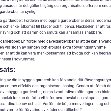
gränsade när det gäller tillgång och organisation, eftersom enda
garderoben är synlig.
a garderober: Fördelen med öppna garderober är deras modern
 och enkel åtkomst till kläder och tillbehör. Nackdelen är att rö
r synlig och att damm och smuts kan ansamlas snabbare.
lgarderober: En fördel med gavelgarderober är att de kan använ
n vid sidan av sängen och erbjuda extra förvaringsutrymme.
en är att de kan vara mer kostsamma att bygga och kan begrä
friheten i sovrummet.
sats:
ing av din inbyggda garderob kan förvandla ditt förvaringsutr
pa en mer effektiv och organiserad lösning. Genom att förstå de
 av inbyggda garderober, deras kvantitativa mätningar och histo
h nackdelar kan du fatta ett informerat beslut och skapa en gard
sar dina behov och stil. Varför inte börja renoveringen idag oc
ömutrymme för förvaring av kläder och tillbehör?