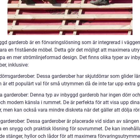
ggd garderob är en förvaringslösning som är integrerad i väggen 
 vara en fristående möbel. Detta gör det möjligt att maximera ut
pa en mer strömlinjeformad design. Det finns olika typer av in
er, inklusive:
tdörrsgarderober: Dessa garderober har skjutdörrar som glider lä
 är ett populärt val för små utrymmen då de inte tar upp extra g
a garderober: Denna typ av inbyggd garderob har ingen dörr och
ch modern känsla i rummet. De är perfekta för att visa upp dina
, men kan också vara mindre diskreta när det gäller att dölja rör
lgarderober: Dessa garderober är placerade vid sidan av sängen
a en snygg och praktisk lösning för sovrummet. De kan innehåll
e stänger, hyllor och lådor för att maximera förvaringsutrymme