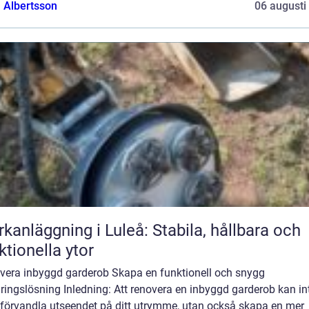
a Albertsson
06 augusti
kanläggning i Luleå: Stabila, hållbara och
ktionella ytor
vera inbyggd garderob Skapa en funktionell och snygg
ringslösning Inledning: Att renovera en inbyggd garderob kan in
 förvandla utseendet på ditt utrymme, utan också skapa en mer