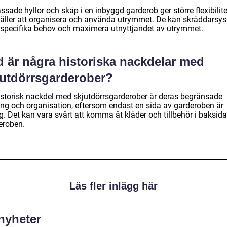
sade hyllor och skåp i en inbyggd garderob ger större flexibilite
gäller att organisera och använda utrymmet. De kan skräddarsys 
 specifika behov och maximera utnyttjandet av utrymmet.
d är några historiska nackdelar med
jutdörrsgarderober?
istorisk nackdel med skjutdörrsgarderober är deras begränsade
gång och organisation, eftersom endast en sida av garderoben är
g. Det kan vara svårt att komma åt kläder och tillbehör i baksid
eroben.
Läs fler inlägg här
 nyheter