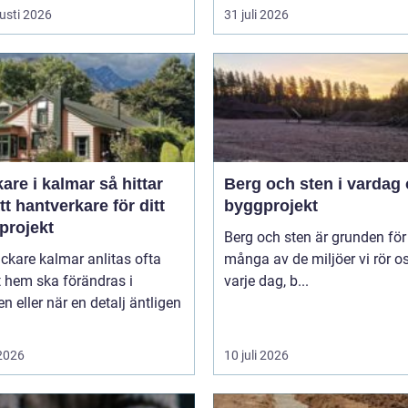
usti 2026
31 juli 2026
e i kalmar så hittar
Berg och sten i vardag
tt hantverkare för ditt
byggprojekt
projekt
Berg och sten är grunden för
ckare kalmar anlitas ofta
många av de miljöer vi rör os
t hem ska förändras i
varje dag, b...
lj äntligen
 2026
10 juli 2026