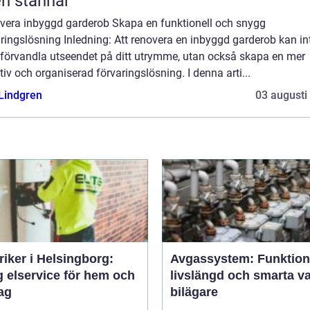
en stannar
vera inbyggd garderob Skapa en funktionell och snygg
ringslösning Inledning: Att renovera en inbyggd garderob kan in
 förvandla utseendet på ditt utrymme, utan också skapa en mer
tiv och organiserad förvaringslösning. I denna arti...
 Lindgren
03 augusti
riker i Helsingborg:
Avgassystem: Funktion
g elservice för hem och
livslängd och smarta va
ag
bilägare