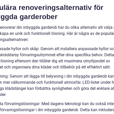
lära renoveringsalternativ för
yggda garderober
enoverar din inbyggda garderob har du olika alternativ att välja
skapa en unik och funktionell lösning. Här är några av de populä
ingsalternativen:
ssade hyllor och skåp: Genom att installera anpassade hyllor o
skräddarsy förvaringsutrymmet efter dina specifika behov. Detta
lösning eftersom den tillåter dig att maximera utnyttjandet av
 och organisera dina kläder och tillbehör på ett effektivt sätt.
sning: Genom att lägga till belysning i din inbyggda garderob ka
n mer välkomnande och funktionell atmosfär. LED-lister under h
ngs klädstänger kan förbättra synligheten och göra det enklare at
der.
ta förvaringslösningar: Med dagens teknologi kan du också inte
förvaringslösningar i din inbyggda garderob. Detta kan inkluder