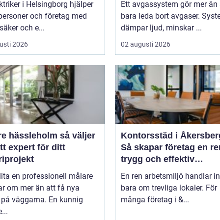
ktriker i Helsingborg hjälper
Ett avgassystem gör mer än 
tpersoner och företag med
bara leda bort avgaser. Sys
 säker och e...
dämpar ljud, minskar ...
usti 2026
02 augusti 2026
hässleholm så väljer
Kontorsstäd i Åkersber
tt expert för ditt
Så skapar företag en re
iprojekt
trygg och effektiv
arbetsplats
lita en professionell målare
En ren arbetsmiljö handlar in
ar om mer än att få nya
bara om trevliga lokaler. För
r på väggarna. En kunnig
många företag i &...
...