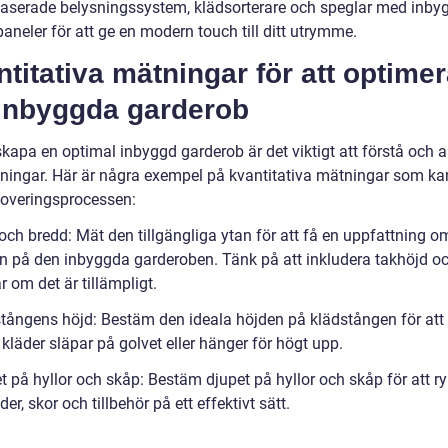
aserade belysningssystem, klädsorterare och speglar med inby
aneler för att ge en modern touch till ditt utrymme.
titativa mätningar för att optime
 inbyggda garderob
 skapa en optimal inbyggd garderob är det viktigt att förstå och
tningar. Här är några exempel på kvantitativa mätningar som ka
enoveringsprocessen:
och bredd: Mät den tillgängliga ytan för att få en uppfattning o
en på den inbyggda garderoben. Tänk på att inkludera takhöjd o
r om det är tillämpligt.
stångens höjd: Bestäm den ideala höjden på klädstången för att
 kläder släpar på golvet eller hänger för högt upp.
et på hyllor och skåp: Bestäm djupet på hyllor och skåp för att
der, skor och tillbehör på ett effektivt sätt.