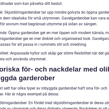
illnader som kan påverka ditt beslut:
lek: Skjutdörrsgarderober tar upp mindre golvyta än öppna garder
gör dem idealiska för små utrymmen. Gavelgarderober kan vara e
 för sovrum med begränsat utrymme på sidan av sängen.
ende: Öppna garderober ger en mer öppen och modern känsla, 
rrsgarderober ger en mer diskret och organiserad look. Gavelgar
assas för att passa in i rummets stil och inredning.
bilitet: Anpassade hyllor och skåp ger större flexibilitet när det gäl
era och använda utrymmet.
oriska för- och nackdelar med oli
yggda garderober
kt sett har olika typer av inbyggda garderober haft sina för- och
ar. Här är några exempel på dessa:
tdörrsgarderober: En fördel med skjutdörrsgarderober är deras u
ande av utrymmet och deras diskreta utseende. Nackdelen är att