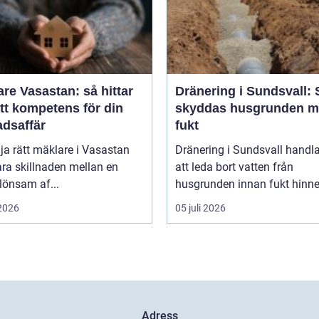
re Vasastan: så hittar
Dränering i Sundsvall: 
tt kompetens för din
skyddas husgrunden m
adsaffär
fukt
lja rätt mäklare i Vasastan
Dränering i Sundsvall handl
ra skillnaden mellan en
att leda bort vatten från
 lönsam af...
husgrunden innan fukt hinner
 2026
05 juli 2026
Adress