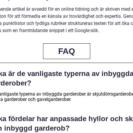
ende artikel är avsedd för en online tidning och är skriven med 
ton för att förmedla en känsla av trovärdighet och expertis. Gen
punktlistor och tydliga rubriker struktureras texten för att öka
as som en framträdande snippet i ett Google-sök.
FAQ
ka är de vanligaste typerna av inbyggd
rderober?
anligaste typerna av inbyggda garderober är skjutdörrsgarderobe
a garderober och gavelgarderober.
ka fördelar har anpassade hyllor och s
en inbyggd garderob?