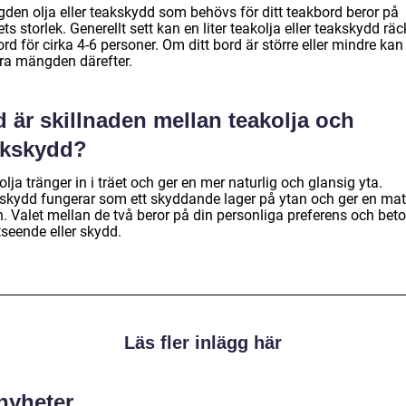
den olja eller teakskydd som behövs för ditt teakbord beror på
ts storlek. Generellt sett kan en liter teakolja eller teakskydd räck
ord för cirka 4-6 personer. Om ditt bord är större eller mindre kan
era mängden därefter.
 är skillnaden mellan teakolja och
akskydd?
lja tränger in i träet och ger en mer naturlig och glansig yta.
skydd fungerar som ett skyddande lager på ytan och ger en mat
h. Valet mellan de två beror på din personliga preferens och bet
tseende eller skydd.
Läs fler inlägg här
 nyheter