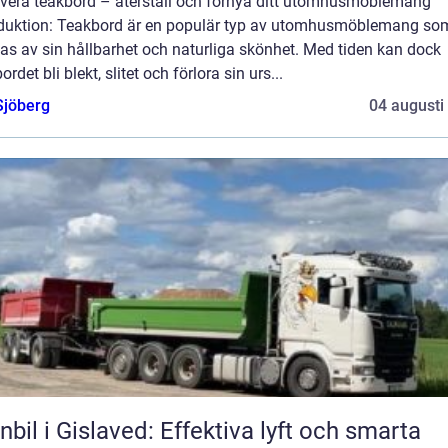
vera teakbord – återställ och förnya ditt utomhusmöblemang
oduktion: Teakbord är en populär typ av utomhusmöblemang so
as av sin hållbarhet och naturliga skönhet. Med tiden kan dock
ordet bli blekt, slitet och förlora sin urs...
Sjöberg
04 augusti
nbil i Gislaved: Effektiva lyft och smarta