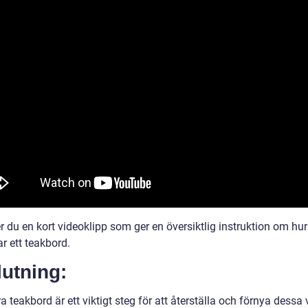
 du en kort videoklipp som ger en översiktlig instruktion om hur
r ett teakbord.
utning:
 teakbord är ett viktigt steg för att återställa och förnya dessa