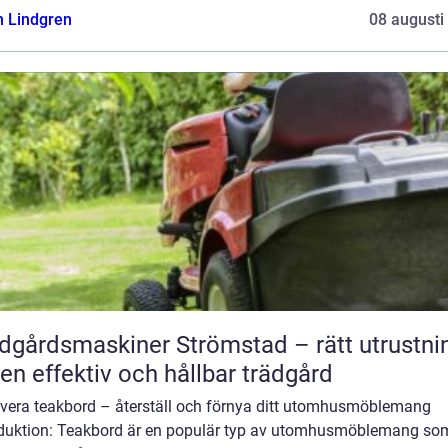
n Lindgren
08 augusti
dgårdsmaskiner Strömstad – rätt utrustni
 en effektiv och hållbar trädgård
vera teakbord – återställ och förnya ditt utomhusmöblemang
oduktion: Teakbord är en populär typ av utomhusmöblemang so