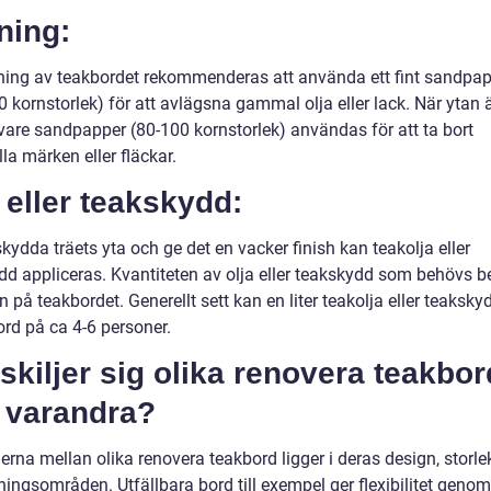
ning:
pning av teakbordet rekommenderas att använda ett fint sandpa
 kornstorlek) för att avlägsna gammal olja eller lack. När ytan 
vare sandpapper (80-100 kornstorlek) användas för att ta bort
la märken eller fläckar.
 eller teakskydd:
skydda träets yta och ge det en vacker finish kan teakolja eller
dd appliceras. Kvantiteten av olja eller teakskydd som behövs b
n på teakbordet. Generellt sett kan en liter teakolja eller teaksk
 bord på ca 4-6 personer.
skiljer sig olika renovera teakbor
n varandra?
erna mellan olika renovera teakbord ligger i deras design, storle
ingsområden. Utfällbara bord till exempel ger flexibilitet genom