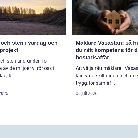
 och sten i vardag och
Mäklare Vasastan: så hi
projekt
du rätt kompetens för d
bostadsaffär
ch sten är grunden för
av de miljöer vi rör oss i
Att välja rätt mäklare i Vasa
ag, b...
kan vara skillnaden mellan 
trygg, lönsam af...
 2026
06 juli 2026