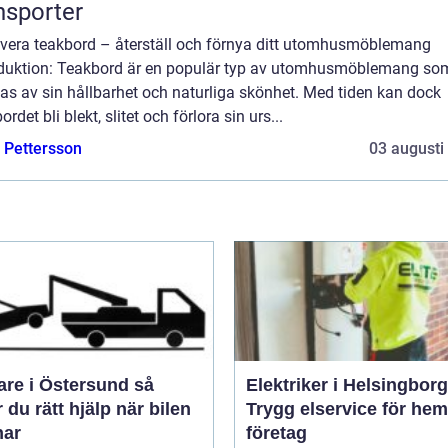
nsporter
vera teakbord – återställ och förnya ditt utomhusmöblemang
oduktion: Teakbord är en populär typ av utomhusmöblemang so
as av sin hållbarhet och naturliga skönhet. Med tiden kan dock
ordet bli blekt, slitet och förlora sin urs...
e Pettersson
03 augusti
re i Östersund så
Elektriker i Helsingborg
r du rätt hjälp när bilen
Trygg elservice för he
nar
företag