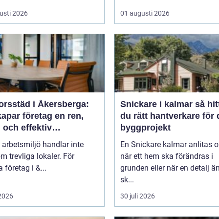
usti 2026
01 augusti 2026
orsstäd i Åkersberga:
Snickare i kalmar så hittar
apar företag en ren,
du rätt hantverkare för d
 och effektiv
byggprojekt
splats
 arbetsmiljö handlar inte
En Snickare kalmar anlitas o
m trevliga lokaler. För
när ett hem ska förändras i
företag i &...
grunden eller när en detalj äntligen
sk...
 2026
30 juli 2026