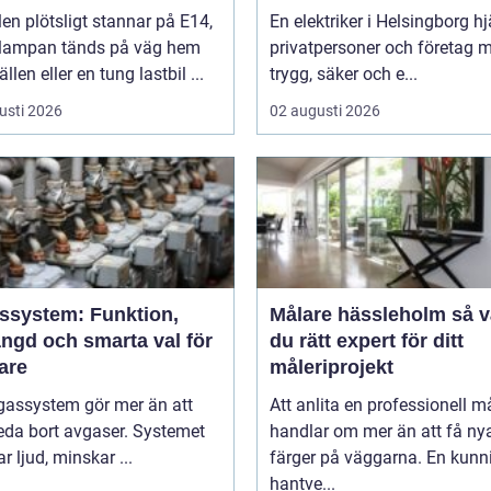
len plötsligt stannar på E14,
En elektriker i Helsingborg hj
lampan tänds på väg hem
privatpersoner och företag 
ällen eller en tung lastbil ...
trygg, säker och e...
usti 2026
02 augusti 2026
ssystem: Funktion,
Målare hässleholm så väljer
ängd och smarta val för
du rätt expert för ditt
are
måleriprojekt
gassystem gör mer än att
Att anlita en professionell m
eda bort avgaser. Systemet
handlar om mer än att få ny
 ljud, minskar ...
färger på väggarna. En kunn
hantve...