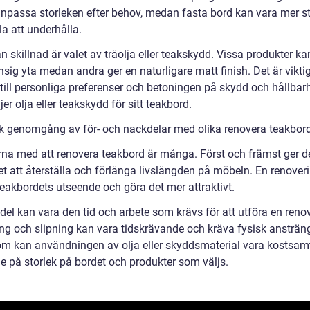
npassa storleken efter behov, medan fasta bord kan vara mer st
a att underhålla.
 skillnad är valet av träolja eller teakskydd. Vissa produkter ka
sig yta medan andra ger en naturligare matt finish. Det är viktig
till personliga preferenser och betoningen på skydd och hållbar
er olja eller teakskydd för sitt teakbord.
sk genomgång av för- och nackdelar med olika renovera teakbor
rna med att renovera teakbord är många. Först och främst ger d
et att återställa och förlänga livslängden på möbeln. En renover
teakbordets utseende och göra det mer attraktivt.
del kan vara den tid och arbete som krävs för att utföra en reno
ng och slipning kan vara tidskrävande och kräva fysisk ansträn
m kan användningen av olja eller skyddsmaterial vara kostsamt
e på storlek på bordet och produkter som väljs.