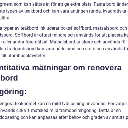
gment som kan sättas in för att ge extra plats. Fasta bord är de
ste typen av teakbord och kan vara antingen runda, kvadratiska e
ulära.
a typer av teakbord inkluderar också soffbord, matsalsbord och
dsbord. Soffbord är oftast mindre och används för att placera ka
r eller andra föremål på. Matsalsbord är större och används för 
dan trädgårdsbord kan vara både små och stora och används för
 till utomhusaktiviteter.
ntitativa mätningar om renovera
kbord
göring:
rengöra teakbordet kan en mild tvållösning användas. För varje li
används cirka 1 matsked mild trämöbelrengöring. Detta är en
ddosering och kan anpassas efter behov och graden av smuts 