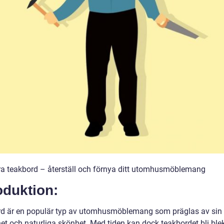
a teakbord – återställ och förnya ditt utomhusmöblemang
oduktion:
d är en populär typ av utomhusmöblemang som präglas av sin
et och naturliga skönhet. Med tiden kan dock teakbordet bli blekt