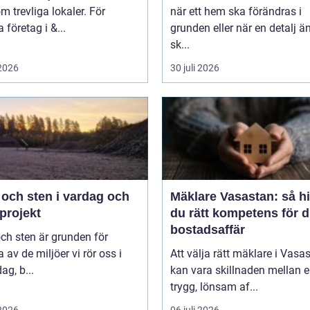
m trevliga lokaler. För
när ett hem ska förändras i
företag i &...
grunden eller när en detalj äntligen
sk...
 2026
30 juli 2026
 och sten i vardag och
Mäklare Vasastan: så hi
projekt
du rätt kompetens för d
bostadsaffär
ch sten är grunden för
av de miljöer vi rör oss i
Att välja rätt mäklare i Vasa
ag, b...
kan vara skillnaden mellan 
trygg, lönsam af...
 2026
06 juli 2026