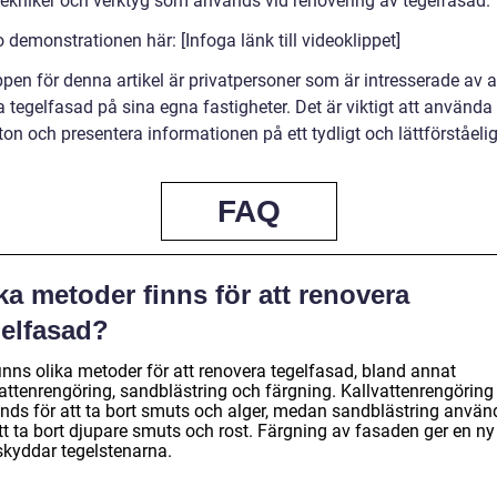
 tekniker och verktyg som används vid renovering av tegelfasad.
 demonstrationen här: [Infoga länk till videoklippet]
pen för denna artikel är privatpersoner som är intresserade av a
 tegelfasad på sina egna fastigheter. Det är viktigt att använda
ton och presentera informationen på ett tydligt och lättförståelig
FAQ
ka metoder finns för att renovera
gelfasad?
inns olika metoder för att renovera tegelfasad, bland annat
vattenrengöring, sandblästring och färgning. Kallvattenrengöring
nds för att ta bort smuts och alger, medan sandblästring använ
tt ta bort djupare smuts och rost. Färgning av fasaden ger en ny
skyddar tegelstenarna.