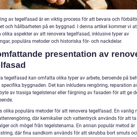
ng av tegelfasad är en viktig process för att bevara och förbätt
et och hållbarheten på en byggnad. I denna artikel kommer vi at
 olika aspekter av att renovera tegelfasad, inklusive typer av
ingar, populära metoder och historiska för- och nackdelar.
omfattande presentation av renov
lfasad
a tegelfasad kan omfatta olika typer av arbete, beroende på be
 specifika byggnaden. Det kan inkludera rengöring, reparation a
byte av trasiga tegelstenar eller färgning av fasaden för att ge d
seende.
ns olika populära metoder för att renovera tegelfasad. En vanlig
attenrengöring, där kemikalier och vattentryck används för att ta
alger och mögel från tegelstenarna. En annan populär metod är
string, där fina sandkorn används för att skrubba bort smuts oc