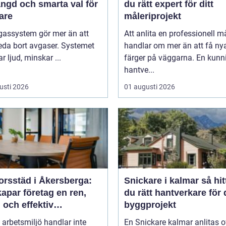
ängd och smarta val för
du rätt expert för ditt
are
måleriprojekt
gassystem gör mer än att
Att anlita en professionell m
eda bort avgaser. Systemet
handlar om mer än att få ny
 ljud, minskar ...
färger på väggarna. En kunn
hantve...
usti 2026
01 augusti 2026
orsstäd i Åkersberga:
Snickare i kalmar så hittar
apar företag en ren,
du rätt hantverkare för d
 och effektiv
byggprojekt
splats
 arbetsmiljö handlar inte
En Snickare kalmar anlitas o