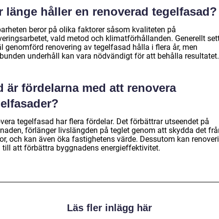
r länge håller en renoverad tegelfasad?
barheten beror på olika faktorer såsom kvaliteten på
veringsarbetet, vald metod och klimatförhållanden. Generellt set
l genomförd renovering av tegelfasad hålla i flera år, men
bunden underhåll kan vara nödvändigt för att behålla resultatet.
 är fördelarna med att renovera
gelfasader?
era tegelfasad har flera fördelar. Det förbättrar utseendet på
naden, förlänger livslängden på teglet genom att skydda det frå
or, och kan även öka fastighetens värde. Dessutom kan renover
 till att förbättra byggnadens energieffektivitet.
Läs fler inlägg här