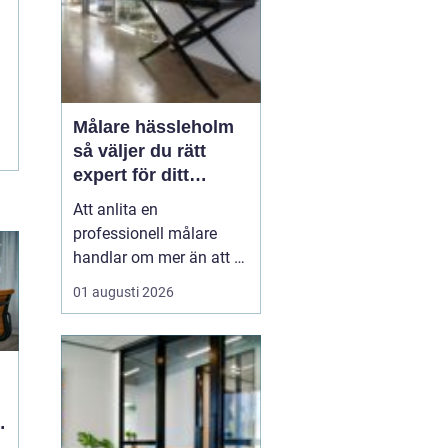
Målare hässleholm
så väljer du rätt
expert för ditt
måleriprojekt
Att anlita en
professionell målare
handlar om mer än att få
nya färger på väggarna.
01 augusti 2026
En kunnig hantverkare
kan förlänga livslängden
på husets ytor, höja
värdet på bostaden och
skapa miljöer som
känns både lugna och