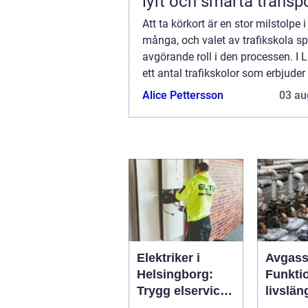
lyft och smarta transp
Att ta körkort är en stor milstolpe i 
många, och valet av trafikskola sp
avgörande roll i den processen. I L
ett antal trafikskolor som erbjuder
traditionella kurser som inte...
Alice Pettersson
03 au
Elektriker i
Avgass
Helsingborg:
Funkti
Trygg elservice
livslän
för hem och
smarta 