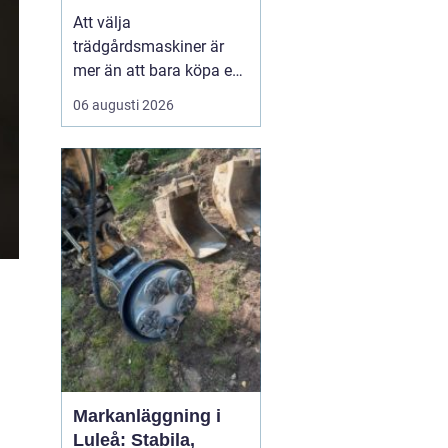
effektiv och hållbar
Att välja
trädgård
trädgårdsmaskiner är
mer än att bara köpa en
gräsklippare eller en
06 augusti 2026
trimmer. För den som
bor i norra Bohuslän,
med kustklimat,
kuperade tomter och
mycket sten, spelar
lokala förhålland...
Markanläggning i
Luleå: Stabila,