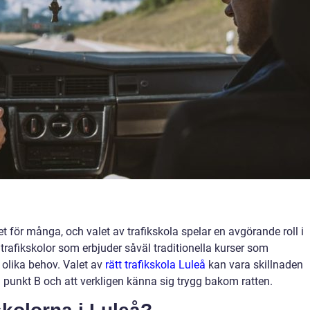
ivet för många, och valet av trafikskola spelar en avgörande roll i
 trafikskolor som erbjuder såväl traditionella kurser som
e olika behov. Valet av
rätt trafikskola Luleå
kan vara skillnaden
ll punkt B och att verkligen känna sig trygg bakom ratten.