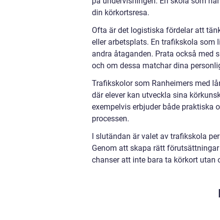
på undervisningen. En skola som har 
din körkortsresa.
Ofta är det logistiska fördelar att tä
eller arbetsplats. En trafikskola som 
andra åtaganden. Prata också med skol
och om dessa matchar dina personlig
Trafikskolor som Ranheimers med lån
där elever kan utveckla sina körkuns
exempelvis erbjuder både praktiska oc
processen.
I slutändan är valet av trafikskola pe
Genom att skapa rätt förutsättningar o
chanser att inte bara ta körkort utan o