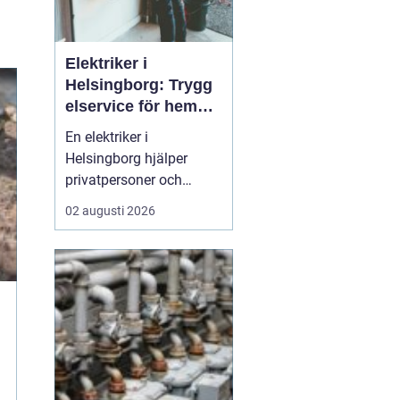
Elektriker i
Helsingborg: Trygg
elservice för hem
och företag
En elektriker i
Helsingborg hjälper
privatpersoner och
företag med trygg, säker
02 augusti 2026
och effektiv elservice.
Det handlar om allt från
enkla reparationer och
byte av uttag till
kompletta
elinstallationer,
felsökning vid akuta
fel,...