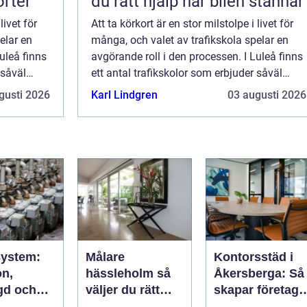
orter
du rätt hjälp när bilen stannar
livet för
Att ta körkort är en stor milstolpe i livet för
elar en
många, och valet av trafikskola spelar en
uleå finns
avgörande roll i den processen. I Luleå finns
 såväl
ett antal trafikskolor som erbjuder såväl
traditionella kurser som inte...
gusti 2026
Karl Lindgren
03 augusti 2026
ystem:
Målare
Kontorsstäd i
on,
hässleholm så
Åkersberga: Så
gd och
väljer du rätt
skapar företag
val för
expert för ditt
en ren, trygg