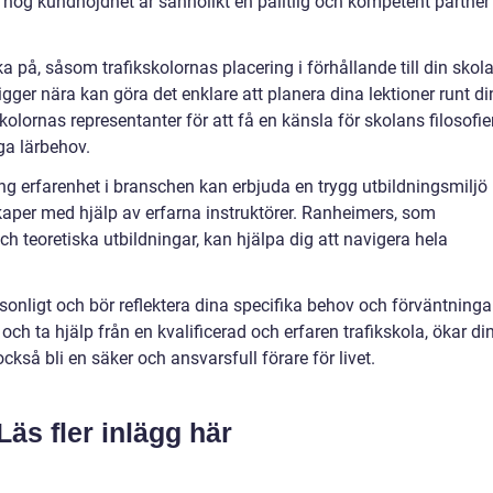
hög kundnöjdhet är sannolikt en pålitlig och kompetent partner 
nka på, såsom trafikskolornas placering i förhållande till din skol
ligger nära kan göra det enklare att planera dina lektioner runt d
ornas representanter för att få en känsla för skolans filosofie
a lärbehov.
g erfarenhet i branschen kan erbjuda en trygg utbildningsmiljö
kaper med hjälp av erfarna instruktörer. Ranheimers, som
h teoretiska utbildningar, kan hjälpa dig att navigera hela
rsonligt och bör reflektera dina specifika behov och förväntninga
ch ta hjälp från en kvalificerad och erfaren trafikskola, ökar di
ckså bli en säker och ansvarsfull förare för livet.
Läs fler inlägg här