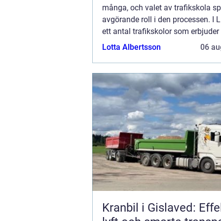
många, och valet av trafikskola sp
avgörande roll i den processen. I L
ett antal trafikskolor som erbjuder
traditionella kurser som inte...
Lotta Albertsson
06 au
Kranbil i Gislaved: Effe