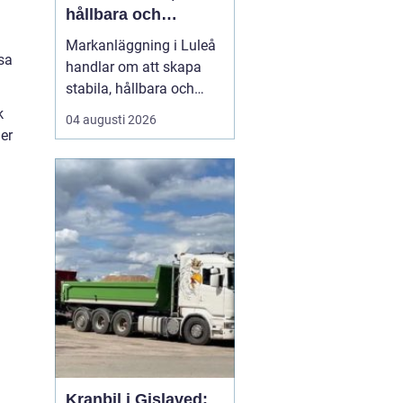
hållbara och
funktionella ytor
Markanläggning i Luleå
ssa
handlar om att skapa
stabila, hållbara och
funktionella ytor för
k
04 augusti 2026
bostäder, vägar,
er
gårdsplaner och
ledningar i ett klimat
som ställer höga krav på
både planering och ut...
Kranbil i Gislaved: