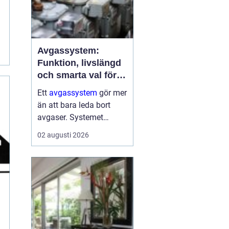
Avgassystem:
Funktion, livslängd
och smarta val för
bilägare
Ett
avgassystem
gör mer
än att bara leda bort
avgaser. Systemet
dämpar ljud, minskar
02 augusti 2026
skadliga utsläpp och
skyddar både motor och
passagerare. När
avgassystemet fungerar
som det ...