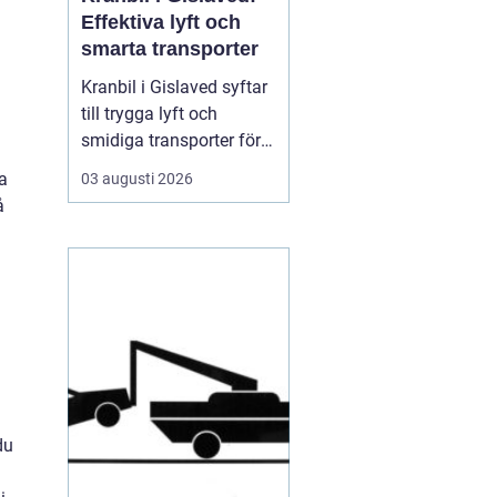
Effektiva lyft och
smarta transporter
Kranbil i Gislaved syftar
till trygga lyft och
smidiga transporter för
både privatpersoner och
a
03 augusti 2026
företag i
å
Gislavedsområdet. När
tunga byggmaterial,
maskiner eller containrar
ska flyttas spelar rätt
fordon och rätt ...
du
n