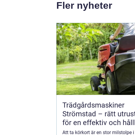
Fler nyheter
Trädgårdsmaskiner
Strömstad – rätt utrus
för en effektiv och hål
trädgård
Att ta körkort är en stor milstolpe i 