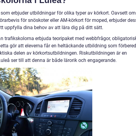
skolorna i Luleå?
eå som erbjuder utbildningar för olika typer av körkort. Oavsett om
 förarbevis för snöskoter eller AM-körkort för moped, erbjuder de
 uppfylla dina behov av att lära dig på ditt sätt.
n trafikskolorna erbjuda teoripaket med webbfrågor, obligatoris
etta gör att eleverna får en heltäckande utbildning som förbered
ktiska delen av körkortsutbildningen. Riskutbildningen är en
 Luleå ser till att denna är både lärorik och engagerande.