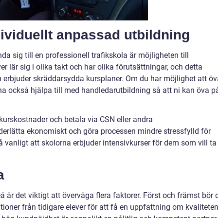
ividuellt anpassad utbildning
 sig till en professionell trafikskola är möjligheten till
r lär sig i olika takt och har olika förutsättningar, och detta
m erbjuder skräddarsydda kursplaner. Om du har möjlighet att öv
a också hjälpa till med handledarutbildning så att ni kan öva p
 kurskostnader och betala via CSN eller andra
derlätta ekonomiskt och göra processen mindre stressfylld för
å vanligt att skolorna erbjuder intensivkurser för dem som vill ta
a
eå är det viktigt att överväga flera faktorer. Först och främst bör 
oner från tidigare elever för att få en uppfattning om kvalitete