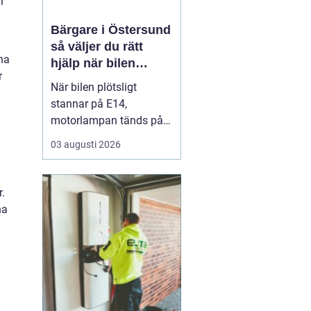
i
Bärgare i Östersund
a
så väljer du rätt
ina
hjälp när bilen
r
stannar
När bilen plötsligt
stannar på E14,
motorlampan tänds på
väg hem från fjällen eller
03 augusti 2026
en tung lastbil fastnar i
en isig backe kan
minuter kännas som
r.
timmar. En
pålitlig
na
bärgare Östersund blir...