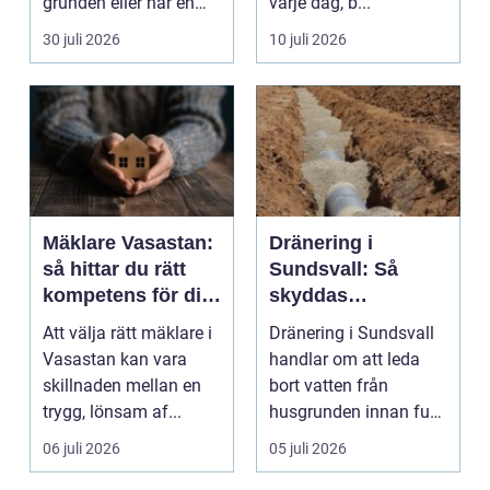
grunden eller när en
varje dag, b...
detalj äntligen sk...
30 juli 2026
10 juli 2026
Mäklare Vasastan:
Dränering i
så hittar du rätt
Sundsvall: Så
kompetens för din
skyddas
bostadsaffär
husgrunden mot
Att välja rätt mäklare i
Dränering i Sundsvall
fukt
Vasastan kan vara
handlar om att leda
skillnaden mellan en
bort vatten från
trygg, lönsam af...
husgrunden innan fukt
hinner o...
06 juli 2026
05 juli 2026