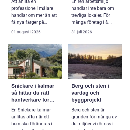
Att anlita en
En ren arbetsmiljö
effektiv
professionell målare
handlar inte bara om
arbetsplats
handlar om mer än att
trevliga lokaler. För
få nya färger på
många företag i &...
väggarna. En kunnig
01 augusti 2026
31 juli 2026
hantve...
Snickare i kalmar
Berg och sten i
så hittar du rätt
vardag och
hantverkare för
byggprojekt
ditt byggprojekt
En Snickare kalmar
Berg och sten är
anlitas ofta när ett
grunden för många av
hem ska förändras i
de miljöer vi rör oss i