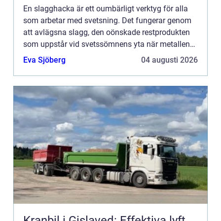
En slagghacka är ett oumbärligt verktyg för alla
som arbetar med svetsning. Det fungerar genom
att avlägsna slagg, den oönskade restprodukten
som uppstår vid svetssömnens yta när metallen
smälts. Med r&au...
Eva Sjöberg
04 augusti 2026
Kranbil i Gislaved: Effektiva lyft