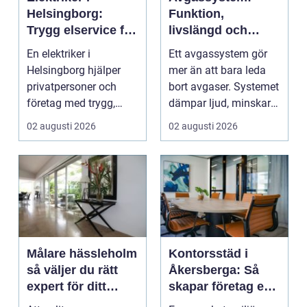
Helsingborg:
Funktion,
Trygg elservice för
livslängd och
hem och företag
smarta val för
En elektriker i
Ett avgassystem gör
bilägare
Helsingborg hjälper
mer än att bara leda
privatpersoner och
bort avgaser. Systemet
företag med trygg,
dämpar ljud, minskar
säker och e...
...
02 augusti 2026
02 augusti 2026
Målare hässleholm
Kontorsstäd i
så väljer du rätt
Åkersberga: Så
expert för ditt
skapar företag en
måleriprojekt
ren, trygg och