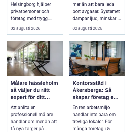
Helsingborg hjälper
mer än att bara leda
privatpersoner och
bort avgaser. Systemet
företag med trygg,
dämpar ljud, minskar ...
säker och e...
02 augusti 2026
02 augusti 2026
Målare hässleholm
Kontorsstäd i
så väljer du rätt
Åkersberga: Så
expert för ditt
skapar företag en
måleriprojekt
ren, trygg och
Att anlita en
En ren arbetsmiljö
effektiv arbetsplats
professionell målare
handlar inte bara om
handlar om mer än att
trevliga lokaler. För
få nya färger på
många företag i &...