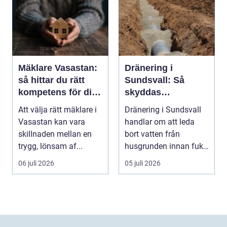
Mäklare Vasastan:
Dränering i
så hittar du rätt
Sundsvall: Så
kompetens för din
skyddas
bostadsaffär
husgrunden mot
Att välja rätt mäklare i
Dränering i Sundsvall
fukt
Vasastan kan vara
handlar om att leda
skillnaden mellan en
bort vatten från
trygg, lönsam af...
husgrunden innan fukt
hinner o...
06 juli 2026
05 juli 2026