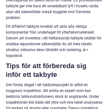
övervägande av takets skick ett måste. Ett professionellt
takbyte ger inte bara ett omedelbart lyft i husets värde,
utan det säkerställer också trygghet mot framtida
problem.
Ett effektivt takbyte innebär att akta alla viktiga
komponenter från underlaget till yttertaksmaterialet.
Genom att investera i ett heltäckande takbyte istället för
snabba reparationer säkerställer du att hela takets
struktur, inklusive dess tätskikt och isolering, är i
toppskick.
Tips för att förbereda sig
inför ett takbyte
Det första steget i ett takbytesprojekt är alltid en
noggrann inspektion. Att anlita en expert som kan
bedöma takkonstruktionens skick är avgörande. Under
inspektionen bör både det yttre och inre taket analyseras
för tecken på skador eller svagheter. Denna inspektion