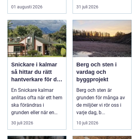
väggarna. En kunnig
01 augusti 2026
31 juli 2026
hantve...
Snickare i kalmar
Berg och sten i
så hittar du rätt
vardag och
hantverkare för ditt
byggprojekt
byggprojekt
En Snickare kalmar
Berg och sten är
anlitas ofta när ett hem
grunden för många av
ska förändras i
de miljöer vi rör oss i
grunden eller när en
varje dag, b...
detalj äntligen sk...
30 juli 2026
10 juli 2026