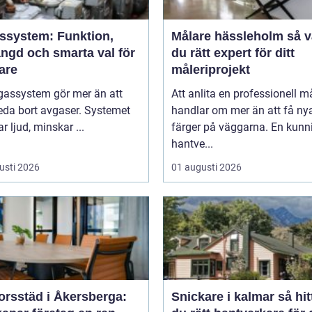
ssystem: Funktion,
Målare hässleholm så väljer
ängd och smarta val för
du rätt expert för ditt
are
måleriprojekt
gassystem gör mer än att
Att anlita en professionell m
eda bort avgaser. Systemet
handlar om mer än att få ny
 ljud, minskar ...
färger på väggarna. En kunn
hantve...
usti 2026
01 augusti 2026
orsstäd i Åkersberga:
Snickare i kalmar så hittar