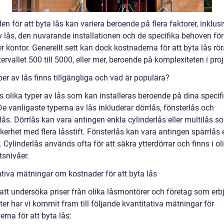
n för att byta lås kan variera beroende på flera faktorer, inklus
 lås, den nuvarande installationen och de specifika behoven för 
r kontor. Generellt sett kan dock kostnaderna för att byta lås rör
ervallet 500 till 5000, eller mer, beroende på komplexiteten i proj
per av lås finns tillgängliga och vad är populära?
s olika typer av lås som kan installeras beroende på dina specif
e vanligaste typerna av lås inkluderar dörrlås, fönsterlås och
lås. Dörrlås kan vara antingen enkla cylinderlås eller multilås s
kerhet med flera låsstift. Fönsterlås kan vara antingen spärrlås e
. Cylinderlås används ofta för att säkra ytterdörrar och finns i ol
tsnivåer.
ativa mätningar om kostnader för att byta lås
tt undersöka priser från olika låsmontörer och företag som erb
ter har vi kommit fram till följande kvantitativa mätningar för
rna för att byta lås: