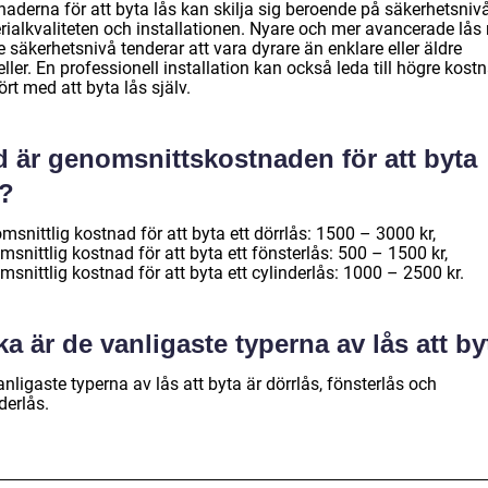
naderna för att byta lås kan skilja sig beroende på säkerhetsniv
rialkvaliteten och installationen. Nyare och mer avancerade lå
 säkerhetsnivå tenderar att vara dyrare än enklare eller äldre
ler. En professionell installation kan också leda till högre kost
rt med att byta lås själv.
d är genomsnittskostnaden för att byta
s?
snittlig kostnad för att byta ett dörrlås: 1500 – 3000 kr,
snittlig kostnad för att byta ett fönsterlås: 500 – 1500 kr,
snittlig kostnad för att byta ett cylinderlås: 1000 – 2500 kr.
ka är de vanligaste typerna av lås att b
nligaste typerna av lås att byta är dörrlås, fönsterlås och
derlås.