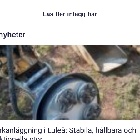
Läs fler inlägg här
 nyheter
kanläggning i Luleå: Stabila, hållbara och
ktionella ytor