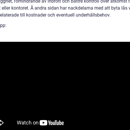
gghet, förhindrande av inbrott och bättre kontroll över åtkomst ti
eller kontoret. Å andra sidan har nackdelarna med att byta lås v
elaterade till kostnader och eventuell underhållsbehov.
ipp: