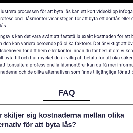
illustrera processen för att byta lås kan ett kort videoklipp infoga
rofessionell låsmontör visar stegen för att byta ett dörrlås eller 
lås.
ngsvis kan det vara svårt att fastställa exakt kostnaden för att 
 den kan variera beroende på olika faktorer. Det är viktigt att ö
sbehoven för ditt hem eller kontor innan du tar beslut om vilken
ill byta till och hur mycket du är villig att betala för att öka säke
tt konsultera professionella låsmontörer kan du få mer inform
aderna och de olika alternativen som finns tillgängliga för att b
FAQ
 skiljer sig kostnaderna mellan olika
ernativ för att byta lås?