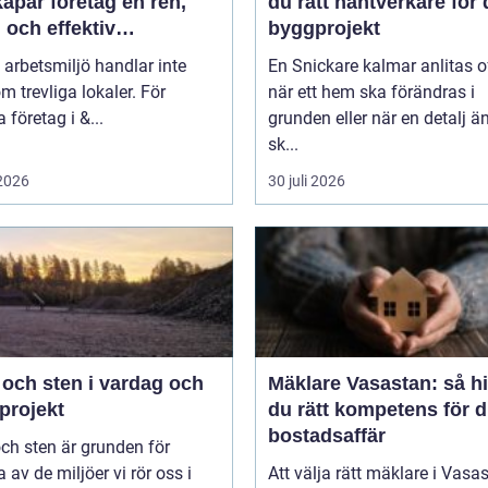
apar företag en ren,
du rätt hantverkare för d
 och effektiv
byggprojekt
splats
 arbetsmiljö handlar inte
En Snickare kalmar anlitas o
m trevliga lokaler. För
när ett hem ska förändras i
företag i &...
grunden eller när en detalj äntligen
sk...
 2026
30 juli 2026
 och sten i vardag och
Mäklare Vasastan: så hi
projekt
du rätt kompetens för d
bostadsaffär
ch sten är grunden för
av de miljöer vi rör oss i
Att välja rätt mäklare i Vasa