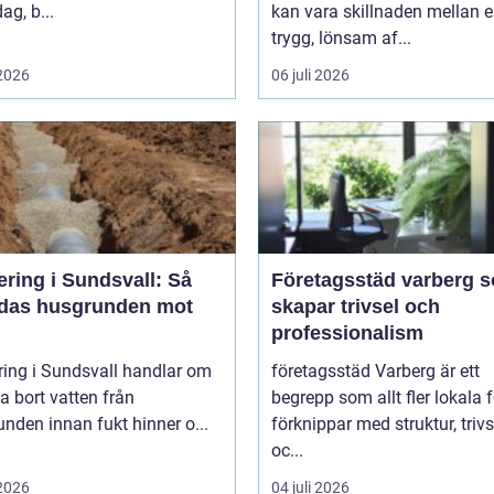
ag, b...
kan vara skillnaden mellan 
trygg, lönsam af...
 2026
06 juli 2026
ring i Sundsvall: Så
Företagsstäd varberg 
das husgrunden mot
skapar trivsel och
professionalism
ring i Sundsvall handlar om
företagsstäd Varberg är ett
da bort vatten från
begrepp som allt fler lokala 
nden innan fukt hinner o...
förknippar med struktur, trivs
oc...
 2026
04 juli 2026