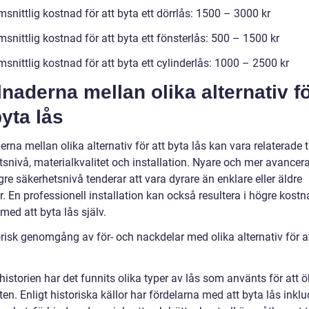
nittlig kostnad för att byta ett dörrlås: 1500 – 3000 kr
nittlig kostnad för att byta ett fönsterlås: 500 – 1500 kr
nittlig kostnad för att byta ett cylinderlås: 1000 – 2500 kr
lnaderna mellan olika alternativ f
byta lås
erna mellan olika alternativ för att byta lås kan vara relaterade ti
tsnivå, materialkvalitet och installation. Nyare och mer avancer
e säkerhetsnivå tenderar att vara dyrare än enklare eller äldre
. En professionell installation kan också resultera i högre kostn
med att byta lås själv.
orisk genomgång av för- och nackdelar med olika alternativ för a
istorien har det funnits olika typer av lås som använts för att 
en. Enligt historiska källor har fördelarna med att byta lås inklu