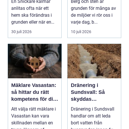
En Snickare kalmar
Berg och sten är
anlitas ofta när ett
grunden för många av
hem ska förändras i
de miljöer vi rör oss i
grunden eller när en
varje dag, b...
detalj äntligen sk...
30 juli 2026
10 juli 2026
Mäklare Vasastan:
Dränering i
så hittar du rätt
Sundsvall: Så
kompetens för din
skyddas
bostadsaffär
husgrunden mot
Att välja rätt mäklare i
Dränering i Sundsvall
fukt
Vasastan kan vara
handlar om att leda
skillnaden mellan en
bort vatten från