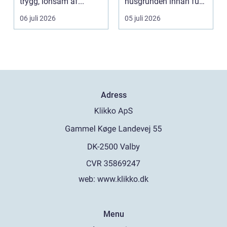
trygg, lönsam af...
husgrunden innan fukt
hinner o...
06 juli 2026
05 juli 2026
Adress
web:
www.klikko.dk
Menu