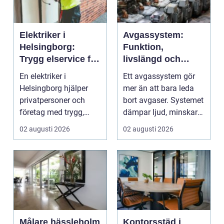
Elektriker i
Avgassystem:
Helsingborg:
Funktion,
Trygg elservice för
livslängd och
hem och företag
smarta val för
En elektriker i
Ett avgassystem gör
bilägare
Helsingborg hjälper
mer än att bara leda
privatpersoner och
bort avgaser. Systemet
företag med trygg,
dämpar ljud, minskar
säker och e...
...
02 augusti 2026
02 augusti 2026
Målare hässleholm
Kontorsstäd i