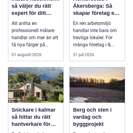
så väljer du rätt
Åkersberga: Så
expert för ditt
skapar företag en
måleriprojekt
ren, trygg och
Att anlita en
En ren arbetsmiljö
effektiv
professionell målare
handlar inte bara om
arbetsplats
handlar om mer än att
trevliga lokaler. För
få nya färger på
många företag i &...
väggarna. En kunnig
01 augusti 2026
31 juli 2026
hantve...
Snickare i kalmar
Berg och sten i
så hittar du rätt
vardag och
hantverkare för
byggprojekt
ditt byggprojekt