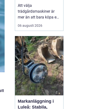
effektiv och hållbar
Att välja
trädgård
trädgårdsmaskiner är
mer än att bara köpa en
gräsklippare eller en
06 augusti 2026
trimmer. För den som
bor i norra Bohuslän,
med kustklimat,
kuperade tomter och
mycket sten, spelar
lokala förhålland...
att
Markanläggning i
Luleå: Stabila,