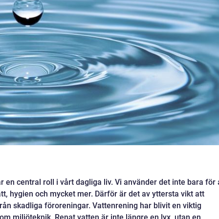
r en central roll i vårt dagliga liv. Vi använder det inte bara för 
tt, hygien och mycket mer. Därför är det av yttersta vikt att
från skadliga föroreningar. Vattenrening har blivit en viktig
nom miljöteknik. Renat vatten är inte längre en lyx, utan en