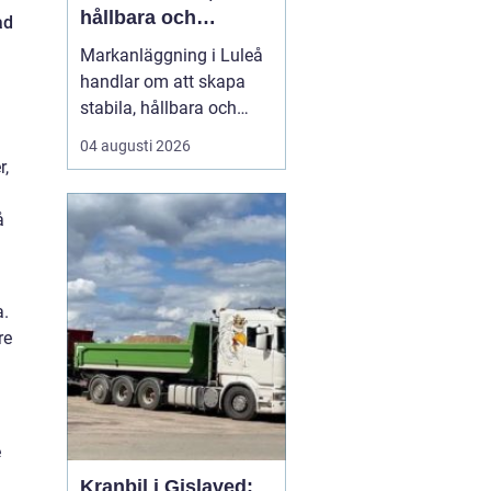
hållbara och
ad
funktionella ytor
Markanläggning i Luleå
handlar om att skapa
stabila, hållbara och
funktionella ytor för
04 augusti 2026
bostäder, vägar,
r,
gårdsplaner och
ledningar i ett klimat
å
som ställer höga krav på
både planering och ut...
a.
re
e
Kranbil i Gislaved: