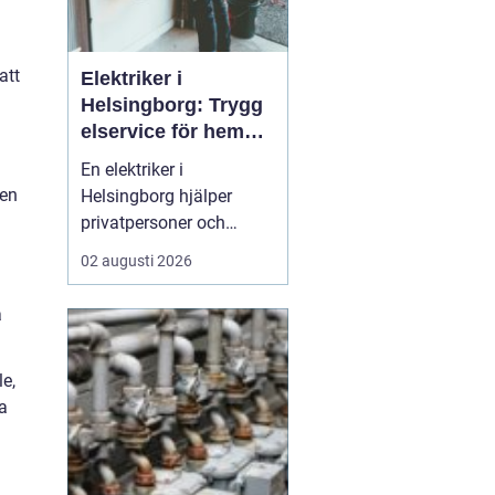
m
att
Elektriker i
Helsingborg: Trygg
elservice för hem
och företag
En elektriker i
ten
Helsingborg hjälper
privatpersoner och
företag med trygg, säker
02 augusti 2026
och effektiv elservice.
Det handlar om allt från
a
enkla reparationer och
byte av uttag till
le,
kompletta
a
elinstallationer,
felsökning vid akuta
fel,...