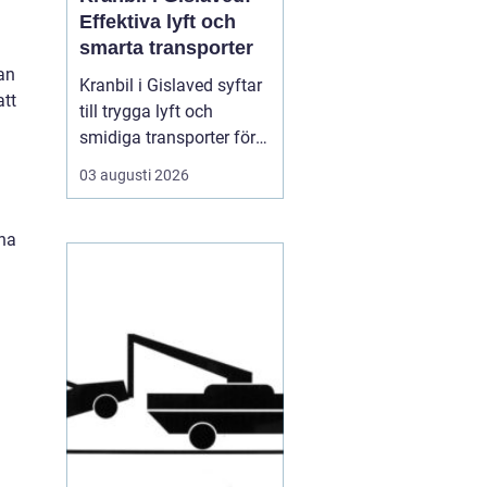
Effektiva lyft och
smarta transporter
kan
Kranbil i Gislaved syftar
att
till trygga lyft och
smidiga transporter för
både privatpersoner och
03 augusti 2026
företag i
Gislavedsområdet. När
ina
tunga byggmaterial,
maskiner eller containrar
ska flyttas spelar rätt
fordon och rätt ...