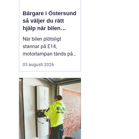
Bärgare i Östersund
så väljer du rätt
hjälp när bilen
stannar
När bilen plötsligt
stannar på E14,
motorlampan tänds på
väg hem från fjällen eller
03 augusti 2026
en tung lastbil fastnar i
en isig backe kan
minuter kännas som
timmar. En
pålitlig
bärgare Östersund blir...