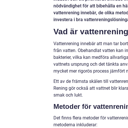
nödvändighet för att bibehålla en häl
vattenrening innebär, de olika metod
investera i bra vattenreningslösning
Vad är vattenrening
Vattenrening innebär att man tar bo
från vatten. Obehandlat vatten kan inn
bakterier, vilka kan medföra allvarli
vattnets ursprung och det tänkta anv
mycket mer rigorös process jämfört 
Ett av de främsta skälen till vattenre
Rening gör också att vattnet blir klara
smak och lukt.
Metoder för vattenreni
Det finns flera metoder för vattenren
metoderna inkluderar: