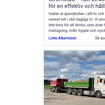
för en effektiv och hål
trädgård
Vatten är grundbulten i allt liv och
central roll i vårt dagliga liv. Vi a
inte bara för att dricka, utan även 
matlagning, tvätt, hygien och myc
Därför är det av ytterst...
Lotta Albertsson
06 au