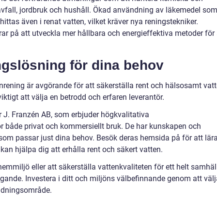
iavfall, jordbruk och hushåll. Ökad användning av läkemedel so
 hittas även i renat vatten, vilket kräver nya reningstekniker.
ar på att utveckla mer hållbara och energieffektiva metoder för 
ingslösning för dina behov
tenrening är avgörande för att säkerställa rent och hälsosamt vat
ktigt att välja en betrodd och erfaren leverantör.
r J. Franzén AB, som erbjuder högkvalitativa
r både privat och kommersiellt bruk. De har kunskapen och
 som passar just dina behov. Besök deras hemsida på för att lär
an hjälpa dig att erhålla rent och säkert vatten.
hemmiljö eller att säkerställa vattenkvaliteten för ett helt samhäl
gande. Investera i ditt och miljöns välbefinnande genom att välj
ändningsområde.