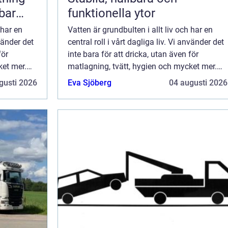
lbar
funktionella ytor
 har en
Vatten är grundbulten i allt liv och har en
nvänder det
central roll i vårt dagliga liv. Vi använder det
för
inte bara för att dricka, utan även för
ket mer.
matlagning, tvätt, hygien och mycket mer.
Därför är det av ytterst...
gusti 2026
Eva Sjöberg
04 augusti 2026