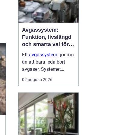
Avgassystem:
Funktion, livslängd
och smarta val för
bilägare
Ett
avgassystem
gör mer
än att bara leda bort
avgaser. Systemet
dämpar ljud, minskar
02 augusti 2026
skadliga utsläpp och
skyddar både motor och
passagerare. När
avgassystemet fungerar
som det ...