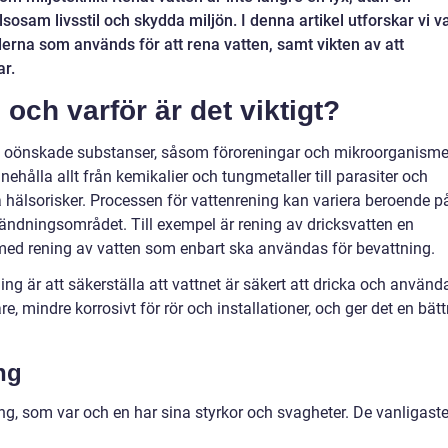
sosam livsstil och skydda miljön. I denna artikel utforskar vi v
erna som används för att rena vatten, samt vikten av att
ar.
 och varför är det viktigt?
rt oönskade substanser, såsom föroreningar och mikroorganisme
ehålla allt från kemikalier och tungmetaller till parasiter och
ga hälsorisker. Processen för vattenrening kan variera beroende p
ändningsområdet. Till exempel är rening av dricksvatten en
med rening av vatten som enbart ska användas för bevattning.
ning är att säkerställa att vattnet är säkert att dricka och använd
re, mindre korrosivt för rör och installationer, och ger det en bätt
ng
ing, som var och en har sina styrkor och svagheter. De vanligast