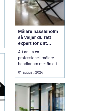
Målare hässleholm
så väljer du rätt
expert för ditt
måleriprojekt
Att anlita en
professionell målare
handlar om mer än att få
nya färger på väggarna.
01 augusti 2026
En kunnig hantverkare
kan förlänga livslängden
på husets ytor, höja
värdet på bostaden och
skapa miljöer som
känns både lugna och