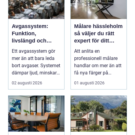
Avgassystem:
Målare hässleholm
Funktion,
så väljer du rätt
livslängd och
expert för ditt
smarta val för
måleriprojekt
Ett avgassystem gör
Att anlita en
bilägare
mer än att bara leda
professionell målare
bort avgaser. Systemet
handlar om mer än att
dämpar ljud, minskar
få nya färger på
...
väggarna. En kunnig
02 augusti 2026
01 augusti 2026
hantve...