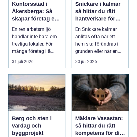
Kontorsstäd i
Snickare i kalmar
Åkersberga: Så
så hittar du rätt
skapar företag en
hantverkare för
ren, trygg och
ditt byggprojekt
En ren arbetsmiljö
En Snickare kalmar
effektiv
handlar inte bara om
anlitas ofta när ett
arbetsplats
trevliga lokaler. För
hem ska förändras i
många företag i &...
grunden eller när en
detalj äntligen sk...
31 juli 2026
30 juli 2026
Berg och sten i
Mäklare Vasastan:
vardag och
så hittar du rätt
byggprojekt
kompetens för din