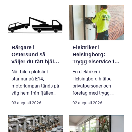
Bärgare i
Elektriker i
Östersund så
Helsingborg:
väljer du rätt hjälp
Trygg elservice för
när bilen stannar
hem och företag
När bilen plötsligt
En elektriker i
stannar på E14,
Helsingborg hjälper
motorlampan tänds på
privatpersoner och
väg hem från fjällen
företag med trygg,
eller en tung lastbil ...
säker och e...
03 augusti 2026
02 augusti 2026